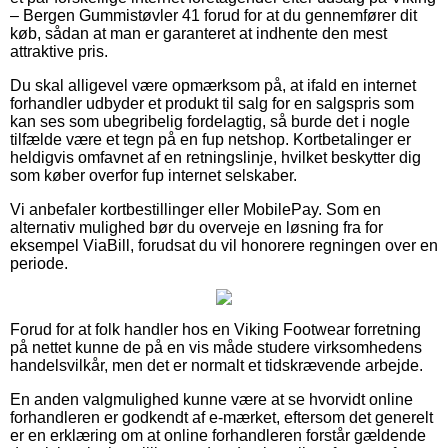
– Bergen Gummistøvler 41 forud for at du gennemfører dit
køb, sådan at man er garanteret at indhente den mest
attraktive pris.
Du skal alligevel være opmærksom på, at ifald en internet
forhandler udbyder et produkt til salg for en salgspris som
kan ses som ubegribelig fordelagtig, så burde det i nogle
tilfælde være et tegn på en fup netshop. Kortbetalinger er
heldigvis omfavnet af en retningslinje, hvilket beskytter dig
som køber overfor fup internet selskaber.
Vi anbefaler kortbestillinger eller MobilePay. Som en
alternativ mulighed bør du overveje en løsning fra for
eksempel ViaBill, forudsat du vil honorere regningen over en
periode.
Forud for at folk handler hos en Viking Footwear forretning
på nettet kunne de på en vis måde studere virksomhedens
handelsvilkår, men det er normalt et tidskrævende arbejde.
En anden valgmulighed kunne være at se hvorvidt online
forhandleren er godkendt af e-mærket, eftersom det generelt
er en erklæring om at online forhandleren forstår gældende