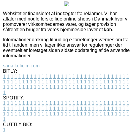
Websitet er finansieret af indtægter fra reklamer. Vi har
aftaler med nogle forskellige online shops i Danmark hvor vi
promoverer virksomhedernes varer, og tager provision
såfremt en bruger fra vores hjemmeside laver et køb.
Informationer omkring tilbud og e-forretninger værnes om fra
tid til anden, men vi tager ikke ansvar for reguleringer der
eventuelt er foretaget siden sidste opdatering af de anvendte
informationer.
sanalkolicim.com
BITLY:
1
1
1
1
1
1
1
1
1
1
1
1
1
1
1
1
1
1
1
1
1
1
1
1
1
1
1
1
1
1
1
1
1
1
1
1
1
1
1
1
1
1
1
1
1
1
1
1
1
1
1
1
1
1
1
1
1
1
1
1
1
1
1
1
1
1
1
1
1
1
1
1
1
1
1
1
1
1
1
1
1
1
1
1
1
1
1
1
1
1
1
1
1
1
1
1
1
1
1
1
SPOTIFY:
1
1
1
1
1
1
1
1
1
1
1
1
1
1
1
1
1
1
1
1
1
1
1
1
1
1
1
1
1
1
1
1
1
1
1
1
1
1
1
1
1
1
1
1
1
1
1
1
1
1
1
1
1
1
1
1
1
1
1
1
1
1
1
1
1
1
1
1
1
1
1
1
1
1
1
1
1
1
1
1
1
1
1
1
1
1
1
1
1
1
1
1
1
1
1
1
1
1
1
1
CUTTLY BIO:
1