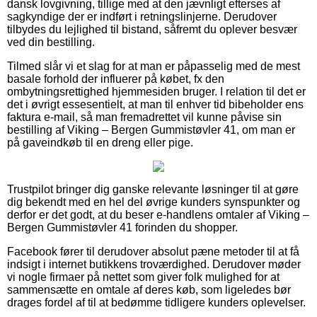
dansk lovgivning, tillige med at den jævnligt efterses af
sagkyndige der er indført i retningslinjerne. Derudover
tilbydes du lejlighed til bistand, såfremt du oplever besvær
ved din bestilling.
Tilmed slår vi et slag for at man er påpasselig med de mest
basale forhold der influerer på købet, fx den
ombytningsrettighed hjemmesiden bruger. I relation til det er
det i øvrigt essesentielt, at man til enhver tid bibeholder ens
faktura e-mail, så man fremadrettet vil kunne påvise sin
bestilling af Viking – Bergen Gummistøvler 41, om man er
på gaveindkøb til en dreng eller pige.
Trustpilot bringer dig ganske relevante løsninger til at gøre
dig bekendt med en hel del øvrige kunders synspunkter og
derfor er det godt, at du beser e-handlens omtaler af Viking –
Bergen Gummistøvler 41 forinden du shopper.
Facebook fører til derudover absolut pæne metoder til at få
indsigt i internet butikkens troværdighed. Derudover møder
vi nogle firmaer på nettet som giver folk mulighed for at
sammensætte en omtale af deres køb, som ligeledes bør
drages fordel af til at bedømme tidligere kunders oplevelser.