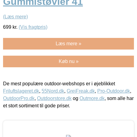
Gummistøvler 41
(Læs mere)
699
kr.
(Vis fragtpris)
Læs mere »
Køb nu »
De mest populære outdoor-webshops er i øjeblikket
Friluftslageret.dk
,
55Nord.dk
,
GrejFreak.dk
,
Pro-Outdoor.dk
,
OutdoorPro.dk
,
Outdoorstore.dk
og
Outmore.dk
, som alle har
et stort sortiment til gode priser.