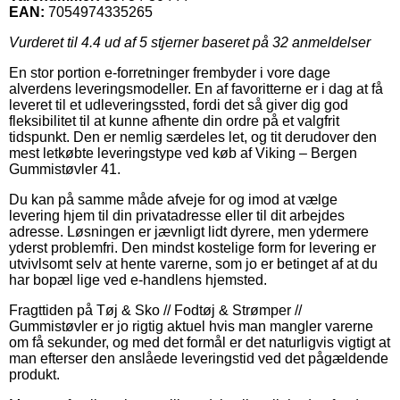
EAN:
7054974335265
Vurderet til
4.4
ud af 5 stjerner baseret på
32
anmeldelser
En stor portion e-forretninger frembyder i vore dage
alverdens leveringsmodeller. En af favoritterne er i dag at få
leveret til et udleveringssted, fordi det så giver dig god
fleksibilitet til at kunne afhente din ordre på et valgfrit
tidspunkt. Den er nemlig særdeles let, og tit derudover den
mest letkøbte leveringstype ved køb af Viking – Bergen
Gummistøvler 41.
Du kan på samme måde afveje for og imod at vælge
levering hjem til din privatadresse eller til dit arbejdes
adresse. Løsningen er jævnligt lidt dyrere, men ydermere
yderst problemfri. Den mindst kostelige form for levering er
utvivlsomt selv at hente varerne, som jo er betinget af at du
har bopæl lige ved e-handlens hjemsted.
Fragttiden på Tøj & Sko // Fodtøj & Strømper //
Gummistøvler er jo rigtig aktuel hvis man mangler varerne
om få sekunder, og med det formål er det naturligvis vigtigt at
man efterser den anslåede leveringstid ved det pågældende
produkt.