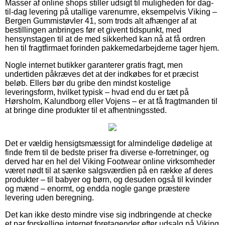
Masser af online shops stiller udsigt til muligheden for dag-
til-dag levering på utallige varenumre, eksempelvis Viking –
Bergen Gummistøvler 41, som trods alt afhænger af at
bestillingen anbringes før et givent tidspunkt, med
hensynstagen til at de med sikkerhed kan nå at få ordren
hen til fragtfirmaet forinden pakkemedarbejderne tager hjem.
Nogle internet butikker garanterer gratis fragt, men
undertiden påkræves det at der indkøbes for et præcist
beløb. Ellers bør du gribe den mindst kostelige
leveringsform, hvilket typisk – hvad end du er tæt på
Hørsholm, Kalundborg eller Vojens – er at få fragtmanden til
at bringe dine produkter til et afhentningssted.
Det er vældig hensigtsmæssigt for almindelige dødelige at
finde frem til de bedste priser fra diverse e-forretninger, og
derved har en hel del Viking Footwear online virksomheder
været nødt til at sænke salgsværdien på en række af deres
produkter – til babyer og børn, og desuden også til kvinder
og mænd – enormt, og endda nogle gange præstere
levering uden beregning.
Det kan ikke desto mindre vise sig indbringende at checke
et par forskellige internet foretagender efter udsalg på Viking