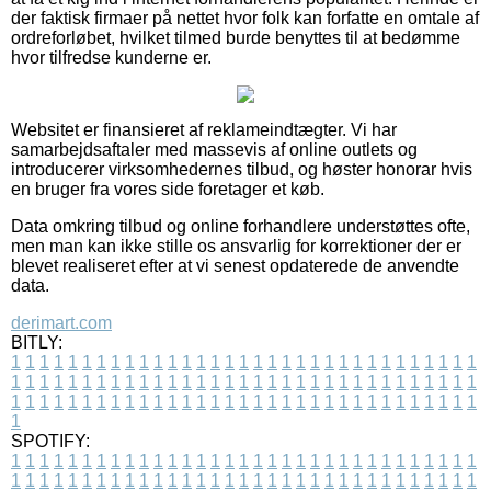
der faktisk firmaer på nettet hvor folk kan forfatte en omtale af
ordreforløbet, hvilket tilmed burde benyttes til at bedømme
hvor tilfredse kunderne er.
Websitet er finansieret af reklameindtægter. Vi har
samarbejdsaftaler med massevis af online outlets og
introducerer virksomhedernes tilbud, og høster honorar hvis
en bruger fra vores side foretager et køb.
Data omkring tilbud og online forhandlere understøttes ofte,
men man kan ikke stille os ansvarlig for korrektioner der er
blevet realiseret efter at vi senest opdaterede de anvendte
data.
derimart.com
BITLY:
1
1
1
1
1
1
1
1
1
1
1
1
1
1
1
1
1
1
1
1
1
1
1
1
1
1
1
1
1
1
1
1
1
1
1
1
1
1
1
1
1
1
1
1
1
1
1
1
1
1
1
1
1
1
1
1
1
1
1
1
1
1
1
1
1
1
1
1
1
1
1
1
1
1
1
1
1
1
1
1
1
1
1
1
1
1
1
1
1
1
1
1
1
1
1
1
1
1
1
1
SPOTIFY:
1
1
1
1
1
1
1
1
1
1
1
1
1
1
1
1
1
1
1
1
1
1
1
1
1
1
1
1
1
1
1
1
1
1
1
1
1
1
1
1
1
1
1
1
1
1
1
1
1
1
1
1
1
1
1
1
1
1
1
1
1
1
1
1
1
1