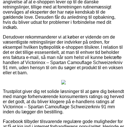
angivelse af at e-shoppen lever op til de danske
retningslinjer, tillige med at forretningen rutinemæssigt
overvåges af eksperter der har nøje kendskab til de
gældende love. Desuden får du anledning til opbakning,
hvis du bliver udsat for problemer i forbindelse med dit
indkøb.
Derudover rekommanderer vi at køber er vidende om de
væsentligste retningslinjer der indvirker på ordren, for
eksempel hvilken byttepolitik e-shoppen tilsikrer. I relation til
det er det tillige essesentielt, at man til enhver tid beholder
ens faktura e-mail, så man når som helst vil kunne bekræfte
handlen af Victorinox – Spartan Camouflage Schweizerkniv
91 mm, uden hensyn til om du søger et produkt til en voksen
eller et barn.
Trustpilot giver dig ret solide løsninger til at gøre dig bekendt
med mange forhenværende konsumenters ratings og herved
er det godt, at du bliver klogere på e-handlens ratings af
Victorinox – Spartan Camouflage Schweizerkniv 91 mm
inden du lægger din bestilling.
Facebook tilbyder tilsvarende regulære gode muligheder for
at få et kig ind i internet forhandlerens popularitet. Herinde er