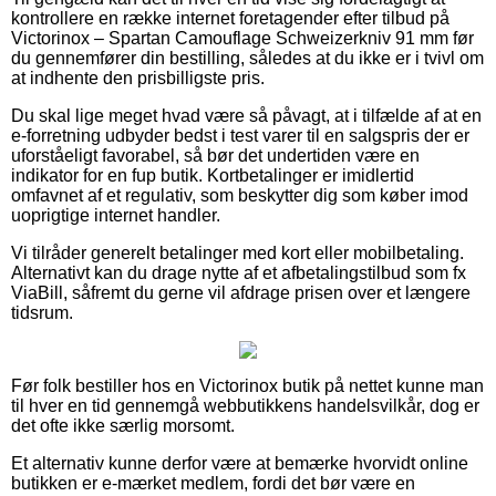
kontrollere en række internet foretagender efter tilbud på
Victorinox – Spartan Camouflage Schweizerkniv 91 mm før
du gennemfører din bestilling, således at du ikke er i tvivl om
at indhente den prisbilligste pris.
Du skal lige meget hvad være så påvagt, at i tilfælde af at en
e-forretning udbyder bedst i test varer til en salgspris der er
uforståeligt favorabel, så bør det undertiden være en
indikator for en fup butik. Kortbetalinger er imidlertid
omfavnet af et regulativ, som beskytter dig som køber imod
uoprigtige internet handler.
Vi tilråder generelt betalinger med kort eller mobilbetaling.
Alternativt kan du drage nytte af et afbetalingstilbud som fx
ViaBill, såfremt du gerne vil afdrage prisen over et længere
tidsrum.
Før folk bestiller hos en Victorinox butik på nettet kunne man
til hver en tid gennemgå webbutikkens handelsvilkår, dog er
det ofte ikke særlig morsomt.
Et alternativ kunne derfor være at bemærke hvorvidt online
butikken er e-mærket medlem, fordi det bør være en