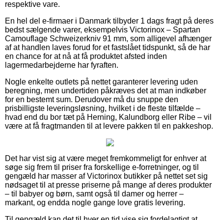
respektive vare.
En hel del e-firmaer i Danmark tilbyder 1 dags fragt på deres
bedst sælgende varer, eksempelvis Victorinox – Spartan
Camouflage Schweizerkniv 91 mm, som alligevel afhænger
af at handlen laves forud for et fastslået tidspunkt, så de har
en chance for at nå at få produktet afsted inden
lagermedarbejderne har fyraften.
Nogle enkelte outlets på nettet garanterer levering uden
beregning, men undertiden påkræves det at man indkøber
for en bestemt sum. Derudover må du snuppe den
prisbilligste leveringsløsning, hvilket i de fleste tilfælde –
hvad end du bor tæt på Herning, Kalundborg eller Ribe – vil
være at få fragtmanden til at levere pakken til en pakkeshop.
Det har vist sig at være meget fremkommeligt for enhver at
søge sig frem til priser fra forskellige e-forretninger, og til
gengæld har masser af Victorinox butikker på nettet set sig
nødsaget til at presse priserne på mange af deres produkter
– til babyer og børn, samt også til damer og herrer –
markant, og endda nogle gange love gratis levering.
Til gengæld kan det til hver en tid vise sig fordelagtigt at