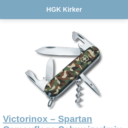
HGK Kirker
Victorinox – Spartan