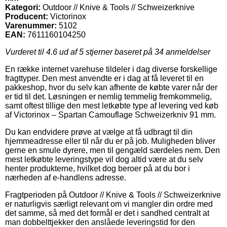
Kategori:
Outdoor // Knive & Tools // Schweizerknive
Producent:
Victorinox
Varenummer:
5102
EAN:
7611160104250
Vurderet til
4.6
ud af 5 stjerner baseret på
34
anmeldelser
En række internet varehuse tildeler i dag diverse forskellige
fragttyper. Den mest anvendte er i dag at få leveret til en
pakkeshop, hvor du selv kan afhente de købte varer når der
er tid til det. Løsningen er nemlig temmelig fremkommelig,
samt oftest tillige den mest letkøbte type af levering ved køb
af Victorinox – Spartan Camouflage Schweizerkniv 91 mm.
Du kan endvidere prøve at vælge at få udbragt til din
hjemmeadresse eller til når du er på job. Muligheden bliver
gerne en smule dyrere, men til gengæld særdeles nem. Den
mest letkøbte leveringstype vil dog altid være at du selv
henter produkterne, hvilket dog beroer på at du bor i
nærheden af e-handlens adresse.
Fragtperioden på Outdoor // Knive & Tools // Schweizerknive
er naturligvis særligt relevant om vi mangler din ordre med
det samme, så med det formål er det i sandhed centralt at
man dobbelttjekker den anslåede leveringstid for den