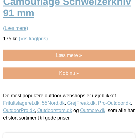
Camouflage Schweizerkniv
91 mm
(Læs mere)
175
kr.
(Vis fragtpris)
Læs mere »
Køb nu »
De mest populære outdoor-webshops er i øjeblikket
Friluftslageret.dk
,
55Nord.dk
,
GrejFreak.dk
,
Pro-Outdoor.dk
,
OutdoorPro.dk
,
Outdoorstore.dk
og
Outmore.dk
, som alle har
et stort sortiment til gode priser.