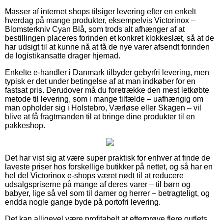
Masser af internet shops tilsiger levering efter en enkelt
hverdag på mange produkter, eksempelvis Victorinox –
Blomsterkniv Cyan Blå, som trods alt afhænger af at
bestillingen placeres forinden et konkret klokkeslæt, så at de
har udsigt til at kunne nå at få de nye varer afsendt forinden
de logistikansatte drager hjemad.
Enkelte e-handler i Danmark tilbyder gebyrfri levering, men
typisk er det under betingelse af at man indkøber for en
fastsat pris. Derudover må du foretrække den mest letkøbte
metode til levering, som i mange tilfælde – uafhængig om
man opholder sig i Holstebro, Værløse eller Skagen – vil
blive at få fragtmanden til at bringe dine produkter til en
pakkeshop.
Det har vist sig at være super praktisk for enhver at finde de
laveste priser hos forskellige butikker på nettet, og så har en
hel del Victorinox e-shops været nødt til at reducere
udsalgspriserne på mange af deres varer – til børn og
babyer, lige så vel som til damer og herrer – betragteligt, og
endda nogle gange byde på portofri levering.
Det kan alligevel være profitabelt at efterprøve flere outlets