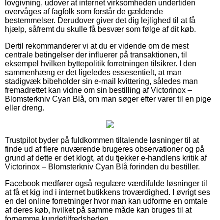
lovgivning, udover at internet virksomheden undertiden
overvåges af fagfolk som forstår de gældende
bestemmelser. Derudover giver det dig lejlighed til at få
hjælp, såfremt du skulle få besvær som følge af dit køb.
Dertil rekommanderer vi at du er vidende om de mest
centrale betingelser der influerer på transaktionen, til
eksempel hvilken byttepolitik forretningen tilsikrer. I den
sammenhæng er det ligeledes essesentielt, at man
stadigvæk bibeholder sin e-mail kvittering, således man
fremadrettet kan vidne om sin bestilling af Victorinox –
Blomsterkniv Cyan Blå, om man søger efter varer til en pige
eller dreng.
Trustpilot byder på fuldkommen tiltalende løsninger til at
finde ud af flere nuværende brugeres observationer og på
grund af dette er det klogt, at du tjekker e-handlens kritik af
Victorinox – Blomsterkniv Cyan Blå forinden du bestiller.
Facebook medfører også regulære værdifulde løsninger til
at få et kig ind i internet butikkens troværdighed. I øvrigt ses
en del online forretninger hvor man kan udforme en omtale
af deres køb, hvilket på samme måde kan bruges til at
fornemme kundetilfredsheden.