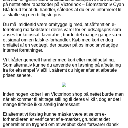
på nettet efter rabatkoder på Victorinox – Blomsterkniv Cyan
Blå forud for at du handler, således at du er velinformeret til
at skaffe sig den billigste pris.
Du må imidlertid være omhyggelig med, at såfremt en e-
forretning markedsfører deres varer for en udsalgspris som
anses for kolossalt favorabel, burde det mange gange være
et signal om en falsk e-forhandler. Køb med kort er dog
omfattet af en vedtægt, der passer på os imod snydagtige
internet forretninger.
Vi tilråder generelt handler med kort eller mobilbetaling.
Som alternativ kunne du anvende en løsning på afbetaling
fra for eksempel ViaBill, såfremt du higer efter at afbetale
prisen senere.
Inden nogen køber i en Victorinox shop på nettet burde man
når alt kommer til alt tage stilling til deres vilkår, dog er det i
mange tilfælde ikke særlig interessant.
Et alternativt forslag kunne måske være at se om e-
forhandleren er verificeret af e-mærket, grundet at det
generelt er en tryghed om at webbutikken forsvarer dansk