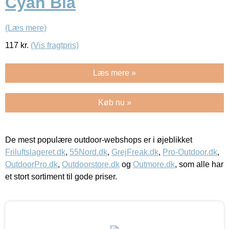
Cyan Blå
(Læs mere)
117
kr.
(Vis fragtpris)
Læs mere »
Køb nu »
De mest populære outdoor-webshops er i øjeblikket
Friluftslageret.dk
,
55Nord.dk
,
GrejFreak.dk
,
Pro-Outdoor.dk
,
OutdoorPro.dk
,
Outdoorstore.dk
og
Outmore.dk
, som alle har
et stort sortiment til gode priser.