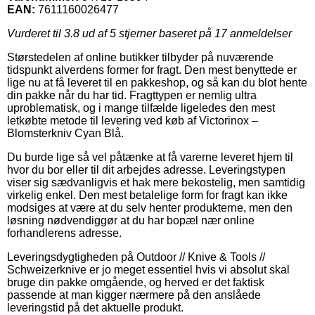
EAN:
7611160026477
Vurderet til
3.8
ud af 5 stjerner baseret på
17
anmeldelser
Størstedelen af online butikker tilbyder på nuværende
tidspunkt alverdens former for fragt. Den mest benyttede er
lige nu at få leveret til en pakkeshop, og så kan du blot hente
din pakke når du har tid. Fragttypen er nemlig ultra
uproblematisk, og i mange tilfælde ligeledes den mest
letkøbte metode til levering ved køb af Victorinox –
Blomsterkniv Cyan Blå.
Du burde lige så vel påtænke at få varerne leveret hjem til
hvor du bor eller til dit arbejdes adresse. Leveringstypen
viser sig sædvanligvis et hak mere bekostelig, men samtidig
virkelig enkel. Den mest betalelige form for fragt kan ikke
modsiges at være at du selv henter produkterne, men den
løsning nødvendiggør at du har bopæl nær online
forhandlerens adresse.
Leveringsdygtigheden på Outdoor // Knive & Tools //
Schweizerknive er jo meget essentiel hvis vi absolut skal
bruge din pakke omgående, og herved er det faktisk
passende at man kigger nærmere på den anslåede
leveringstid på det aktuelle produkt.