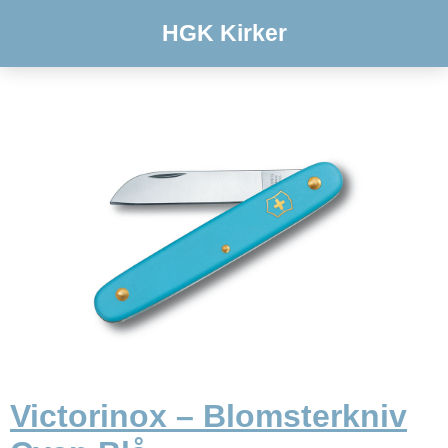
HGK Kirker
Victorinox – Blomsterkniv