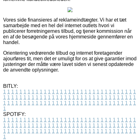
Vores side finansieres af reklameindtægter. Vi har et tæt
samarbejde med en hel del internet outlets hvori vi
publicerer forretningernes tilbud, og tjener kommission når
en af de besøgende på vores hjemmeside gennemfører en
handel.
Orientering vedrørende tilbud og internet foretagender
ajourføres tit, men det er umuligt for os at give garantier imod
justeringer der måtte være lavet siden vi senest opdaterede
de anvendte oplysninger.
BITLY:
1
1
1
1
1
1
1
1
1
1
1
1
1
1
1
1
1
1
1
1
1
1
1
1
1
1
1
1
1
1
1
1
1
1
1
1
1
1
1
1
1
1
1
1
1
1
1
1
1
1
1
1
1
1
1
1
1
1
1
1
1
1
1
1
1
1
1
1
1
1
1
1
1
1
1
1
1
1
1
1
1
1
1
1
1
1
1
1
1
1
1
1
1
1
1
1
1
1
1
1
SPOTIFY:
1
1
1
1
1
1
1
1
1
1
1
1
1
1
1
1
1
1
1
1
1
1
1
1
1
1
1
1
1
1
1
1
1
1
1
1
1
1
1
1
1
1
1
1
1
1
1
1
1
1
1
1
1
1
1
1
1
1
1
1
1
1
1
1
1
1
1
1
1
1
1
1
1
1
1
1
1
1
1
1
1
1
1
1
1
1
1
1
1
1
1
1
1
1
1
1
1
1
1
1