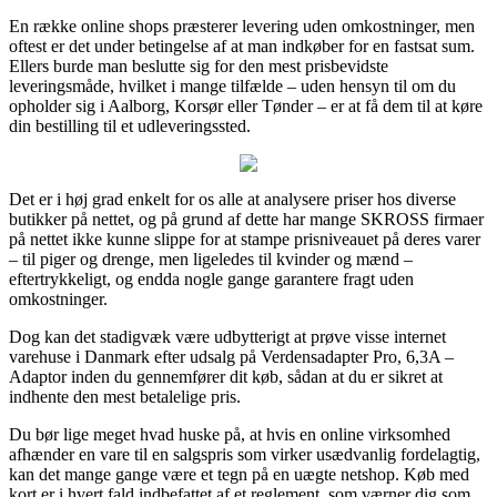
En række online shops præsterer levering uden omkostninger, men
oftest er det under betingelse af at man indkøber for en fastsat sum.
Ellers burde man beslutte sig for den mest prisbevidste
leveringsmåde, hvilket i mange tilfælde – uden hensyn til om du
opholder sig i Aalborg, Korsør eller Tønder – er at få dem til at køre
din bestilling til et udleveringssted.
Det er i høj grad enkelt for os alle at analysere priser hos diverse
butikker på nettet, og på grund af dette har mange SKROSS firmaer
på nettet ikke kunne slippe for at stampe prisniveauet på deres varer
– til piger og drenge, men ligeledes til kvinder og mænd –
eftertrykkeligt, og endda nogle gange garantere fragt uden
omkostninger.
Dog kan det stadigvæk være udbytterigt at prøve visse internet
varehuse i Danmark efter udsalg på Verdensadapter Pro, 6,3A –
Adaptor inden du gennemfører dit køb, sådan at du er sikret at
indhente den mest betalelige pris.
Du bør lige meget hvad huske på, at hvis en online virksomhed
afhænder en vare til en salgspris som virker usædvanlig fordelagtig,
kan det mange gange være et tegn på en uægte netshop. Køb med
kort er i hvert fald indbefattet af et reglement, som værner dig som