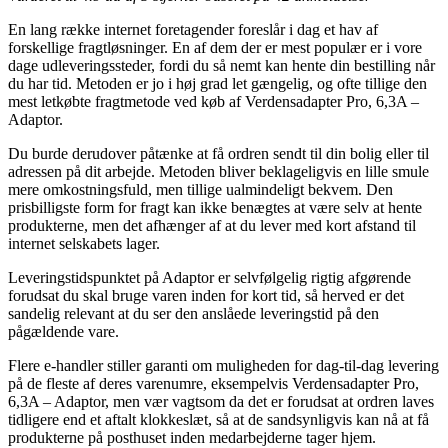
En lang række internet foretagender foreslår i dag et hav af
forskellige fragtløsninger. En af dem der er mest populær er i vore
dage udleveringssteder, fordi du så nemt kan hente din bestilling når
du har tid. Metoden er jo i høj grad let gængelig, og ofte tillige den
mest letkøbte fragtmetode ved køb af Verdensadapter Pro, 6,3A –
Adaptor.
Du burde derudover påtænke at få ordren sendt til din bolig eller til
adressen på dit arbejde. Metoden bliver beklageligvis en lille smule
mere omkostningsfuld, men tillige ualmindeligt bekvem. Den
prisbilligste form for fragt kan ikke benægtes at være selv at hente
produkterne, men det afhænger af at du lever med kort afstand til
internet selskabets lager.
Leveringstidspunktet på Adaptor er selvfølgelig rigtig afgørende
forudsat du skal bruge varen inden for kort tid, så herved er det
sandelig relevant at du ser den anslåede leveringstid på den
pågældende vare.
Flere e-handler stiller garanti om muligheden for dag-til-dag levering
på de fleste af deres varenumre, eksempelvis Verdensadapter Pro,
6,3A – Adaptor, men vær vagtsom da det er forudsat at ordren laves
tidligere end et aftalt klokkeslæt, så at de sandsynligvis kan nå at få
produkterne på posthuset inden medarbejderne tager hjem.