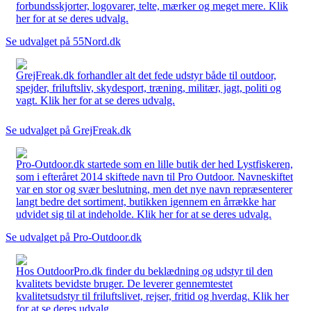
forbundsskjorter, logovarer, telte, mærker og meget mere. Klik
her for at se deres udvalg.
Se udvalget på 55Nord.dk
GrejFreak.dk forhandler alt det fede udstyr både til outdoor,
spejder, friluftsliv, skydesport, træning, militær, jagt, politi og
vagt. Klik her for at se deres udvalg.
Se udvalget på GrejFreak.dk
Pro-Outdoor.dk startede som en lille butik der hed Lystfiskeren,
som i efteråret 2014 skiftede navn til Pro Outdoor. Navneskiftet
var en stor og svær beslutning, men det nye navn repræsenterer
langt bedre det sortiment, butikken igennem en årrække har
udvidet sig til at indeholde. Klik her for at se deres udvalg.
Se udvalget på Pro-Outdoor.dk
Hos OutdoorPro.dk finder du beklædning og udstyr til den
kvalitets bevidste bruger. De leverer gennemtestet
kvalitetsudstyr til friluftslivet, rejser, fritid og hverdag. Klik her
for at se deres udvalg.