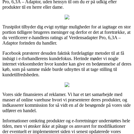
Pro, 6,3A – Adaptor, uden hensyn til om du er på udkig efter
produkter til en herre eller dame.
Trustpilot tilbyder dig evigt nyttige muligheder for at iagttage en stor
portion tidligere brugeres meninger og derfor er det at foretrække, at
du verificerer e-handlens ratings af Verdensadapter Pro, 6,3A –
Adaptor forinden du handler.
Facebook præsterer desuden faktisk fordelagtige metoder til at få
indsigt i e-forhandlerens kundefokus. Herinde møder vi nogle
internet virksomheder hvor kunder kan give en bedømmelse af deres
køb, som på samme måde burde udnyttes til at tage stilling til
kundetilfredsheden.
Vores side finansieres af reklamer. Vi har et tæt samarbejde med
masser af online varehuse hvori vi præsenterer deres produkter, og
indkasserer kommission for så vidt en af de besøgende på vores side
udfører en handel.
Informationer omkring produkter og e-forretninger understøttes hele
tiden, men vi ønsker ikke at påtage os ansvaret for modifikationer
der eventuelt er implementeret siden vi senest opdaterede vores