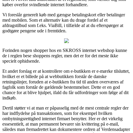
køber overfor svindlende internet forhandlere.
Vi foreslår generelt køb med gængse betalingskort eller betalinger
med mobilen. Som et alternativ kan du drage fordel af et
afdragstilbud som f.eks. ViaBill, i tilfælde af at du efterspørger at
godtgøre pengene ude i fremtiden.
Forinden nogen shopper hos en SKROSS internet webshop kunne
de i reglen bese shoppens regler, men det er for det meste ikke
specielt ophidsende.
Et andet forslag er at kontrollere om e-butikken er e-mærke tilsluttet,
hvilket er et billede på at webbutikken forstår de danske
retningslinjer, foruden at e-butikken fra tid til anden overværes af
fagfolk som forstår de gældende bestemmelser. Dette er en god
chance for at blive hjulpet, ifald du får udfordringer som følge af dit
indkøb.
Dertil støtter vi at man er påpasselig med de mest centrale regler der
har indflydelse på transaktionen, som for eksempel hvilken
ombytningsrettighed internet firmaet benytter. Her er det virkelig
essesentielt, at man permanent bevarer sin kvittering på e-mail,
således man fremadrettet kan dokumentere ordren af Verdensadapter