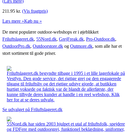
(Læs mere)
211.95
kr.
(Vis fragtpris)
Læs mere »
Køb nu »
De mest populære outdoor-webshops er i øjeblikket
Friluftslageret.dk
,
55Nord.dk
,
GrejFreak.dk
,
Pro-Outdoor.dk
,
OutdoorPro.dk
,
Outdoorstore.dk
og
Outmore.dk
, som alle har et
stort sortiment til gode priser.
Friluftslageret.dk begyndte tilbage i 1995 i et lille lagerlokale på
Vestfyn. Den gode service, det rigtige grej og den engagerede
tilgang til friluftsliv og det rigtige udstyr gjorde, at butikken
hurtigt voksede og faktisk var de blandt de allerførste, der
kunne tilbyde deres kunder at handle i en reel webshop. Klik
her for at se deres udvalg.
Se udvalget på Friluftslageret.dk
55Nord.dk har siden 2003 hjulpet et utal af friluftsfolk, spejdere
og FDFere med outdoorgrej, funktionel beklædning, uniformer,