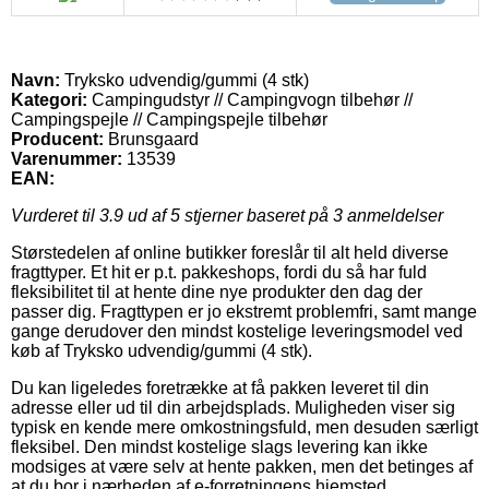
Navn:
Tryksko udvendig/gummi (4 stk)
Kategori:
Campingudstyr // Campingvogn tilbehør //
Campingspejle // Campingspejle tilbehør
Producent:
Brunsgaard
Varenummer:
13539
EAN:
Vurderet til
3.9
ud af 5 stjerner baseret på
3
anmeldelser
Størstedelen af online butikker foreslår til alt held diverse
fragttyper. Et hit er p.t. pakkeshops, fordi du så har fuld
fleksibilitet til at hente dine nye produkter den dag der
passer dig. Fragttypen er jo ekstremt problemfri, samt mange
gange derudover den mindst kostelige leveringsmodel ved
køb af Tryksko udvendig/gummi (4 stk).
Du kan ligeledes foretrække at få pakken leveret til din
adresse eller ud til din arbejdsplads. Muligheden viser sig
typisk en kende mere omkostningsfuld, men desuden særligt
fleksibel. Den mindst kostelige slags levering kan ikke
modsiges at være selv at hente pakken, men det betinges af
at du bor i nærheden af e-forretningens hjemsted.