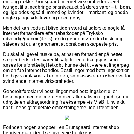
en lang række Brunsgaard internet virksomheder været
tvunget til at nedbringe prisniveauet på deres varer – til børn,
og ligeledes også til mænd og kvinder – markant, og endda
nogle gange yde levering uden gebyr.
Men det kan trods alt blive tiden værd at udforske nogle få
internet forhandlere efter rabatkoder på Tryksko
udvendig/gummi (4 stk) før du gennemfører din bestilling,
således at du er garanteret at opnå den skarpeste pris.
Du skal alligevel huske på, at når en forhandler på nettet
sælger bedst i test varer til salg for en udsalgspris som
anses for uforståeligt letkøbt, kunne det tit være et fingerpeg
om en fup internet handler. Bestillinger med betalingskort er
heldigvis omfavnet af en orden, som assisterer køber overfor
svindlende internet virksomheder.
Generelt foreslår vi bestillinger med betalingskort eller
betalinger med mobilen. Som en alternativ mulighed bør du
udnytte en afdragsordning fra eksempelvis ViaBill, hvis du
har til hensigt at betale omkostningerne ude i fremtiden.
Forinden nogen shopper i en Brunsgaard internet shop
behøver man ideelt set overveje butikkens