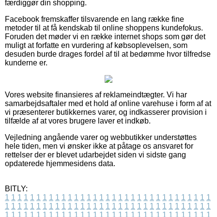
færdiggør din shopping.
Facebook fremskaffer tilsvarende en lang række fine
metoder til at få kendskab til online shoppens kundefokus.
Foruden det møder vi en række internet shops som gør det
muligt at forfatte en vurdering af købsoplevelsen, som
desuden burde drages fordel af til at bedømme hvor tilfredse
kunderne er.
Vores website finansieres af reklameindtægter. Vi har
samarbejdsaftaler med et hold af online varehuse i form af at
vi præsenterer butikkernes varer, og indkasserer provision i
tilfælde af at vores brugere laver et indkøb.
Vejledning angående varer og webbutikker understøttes
hele tiden, men vi ønsker ikke at påtage os ansvaret for
rettelser der er blevet udarbejdet siden vi sidste gang
opdaterede hjemmesidens data.
BITLY:
1
1
1
1
1
1
1
1
1
1
1
1
1
1
1
1
1
1
1
1
1
1
1
1
1
1
1
1
1
1
1
1
1
1
1
1
1
1
1
1
1
1
1
1
1
1
1
1
1
1
1
1
1
1
1
1
1
1
1
1
1
1
1
1
1
1
1
1
1
1
1
1
1
1
1
1
1
1
1
1
1
1
1
1
1
1
1
1
1
1
1
1
1
1
1
1
1
1
1