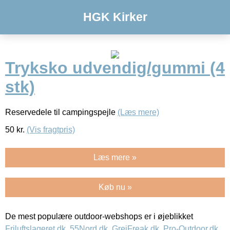
HGK Kirker
Tryksko udvendig/gummi (4
stk)
Reservedele til campingspejle
(Læs mere)
50
kr.
(Vis fragtpris)
Læs mere »
Køb nu »
De mest populære outdoor-webshops er i øjeblikket
Friluftslageret.dk
,
55Nord.dk
,
GrejFreak.dk
,
Pro-Outdoor.dk
,