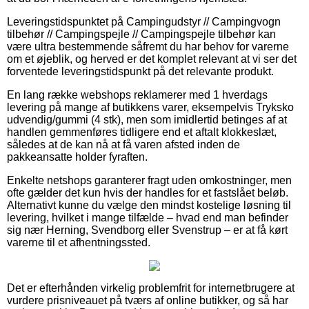
Leveringstidspunktet på Campingudstyr // Campingvogn
tilbehør // Campingspejle // Campingspejle tilbehør kan
være ultra bestemmende såfremt du har behov for varerne
om et øjeblik, og herved er det komplet relevant at vi ser det
forventede leveringstidspunkt på det relevante produkt.
En lang række webshops reklamerer med 1 hverdags
levering på mange af butikkens varer, eksempelvis Tryksko
udvendig/gummi (4 stk), men som imidlertid betinges af at
handlen gemmenføres tidligere end et aftalt klokkeslæt,
således at de kan nå at få varen afsted inden de
pakkeansatte holder fyraften.
Enkelte netshops garanterer fragt uden omkostninger, men
ofte gælder det kun hvis der handles for et fastslået beløb.
Alternativt kunne du vælge den mindst kostelige løsning til
levering, hvilket i mange tilfælde – hvad end man befinder
sig nær Herning, Svendborg eller Svenstrup – er at få kørt
varerne til et afhentningssted.
Det er efterhånden virkelig problemfrit for internetbrugere at
vurdere prisniveauet på tværs af online butikker, og så har