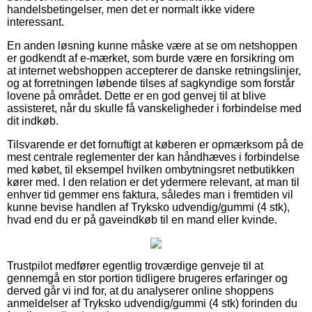
handelsbetingelser, men det er normalt ikke videre
interessant.
En anden løsning kunne måske være at se om netshoppen
er godkendt af e-mærket, som burde være en forsikring om
at internet webshoppen accepterer de danske retningslinjer,
og at forretningen løbende tilses af sagkyndige som forstår
lovene på området. Dette er en god genvej til at blive
assisteret, når du skulle få vanskeligheder i forbindelse med
dit indkøb.
Tilsvarende er det fornuftigt at køberen er opmærksom på de
mest centrale reglementer der kan håndhæves i forbindelse
med købet, til eksempel hvilken ombytningsret netbutikken
kører med. I den relation er det ydermere relevant, at man til
enhver tid gemmer ens faktura, således man i fremtiden vil
kunne bevise handlen af Tryksko udvendig/gummi (4 stk),
hvad end du er på gaveindkøb til en mand eller kvinde.
Trustpilot medfører egentlig troværdige genveje til at
gennemgå en stor portion tidligere brugeres erfaringer og
derved går vi ind for, at du analyserer online shoppens
anmeldelser af Tryksko udvendig/gummi (4 stk) forinden du