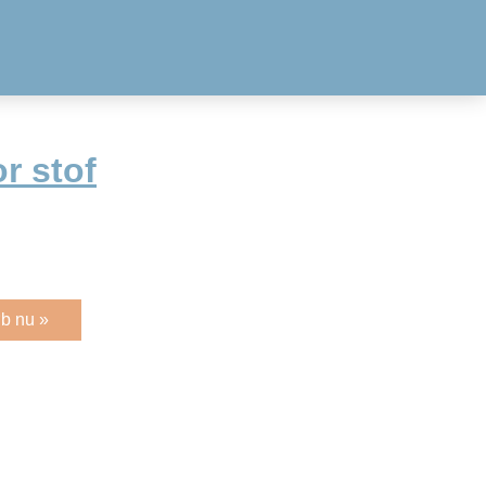
r stof
b nu »