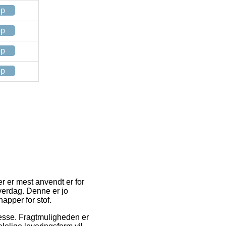
op
op
op
op
er er mest anvendt er for
hverdag. Denne er jo
apper for stof.
dresse. Fragtmuligheden er