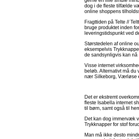
gerne en lille smule mind
dog i de fleste tilfælde
online shoppens tilholds
Fragttiden på Telte // Tel
bruge produktet inden for
leveringstidspunkt ved 
Størstedelen af online o
eksempelvis Trykknapper fo
de sandsynligvis kan nå at
Visse internet virksomhed
beløb. Alternativt må du
nær Silkeborg, Værløse ell
Det er ekstremt overkomme
fleste Isabella internet
til børn, samt også til 
Det kan dog immervæk vær
Trykknapper for stof forud
Man må ikke desto mindre 