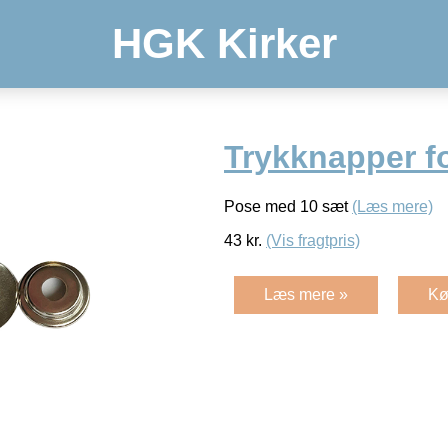
HGK Kirker
Trykknapper fo
Pose med 10 sæt
(Læs mere)
43
kr.
(Vis fragtpris)
Læs mere »
Kø