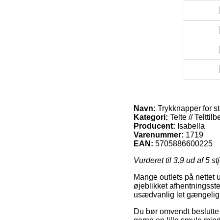
Navn:
Trykknapper for st
Kategori:
Telte // Teltti
Producent:
Isabella
Varenummer:
1719
EAN:
5705886600225
Vurderet til
3.9
ud af 5 st
Mange outlets på nettet u
øjeblikket afhentningsste
usædvanlig let gængelig, 
Du bør omvendt beslutte d