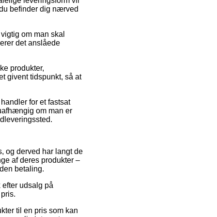
lelige leveringsform vil
 du befinder dig nærved
g vigtig om man skal
lerer det anslåede
ke produkter,
t givent tidspunkt, så at
handler for et fastsat
– uafhængig om man er
 udleveringssted.
s, og derved har langt de
nge af deres produkter –
den betaling.
 efter udsalg på
pris.
kter til en pris som kan