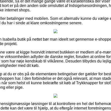
iltalende, så er det mange gange være et karakteristika der viser
kort er på den anden side omsluttet af Indsigelsesordningen, h
ke internet shops.
 eller betalinger med mobilen. Som et alternativ kunne du vælge 
d du har i sinde at klare omkostningerne senere.
n Isabella butik på nettet bør man ideelt set gennemse e-shoppen
e projekt.
 være at kigge hvorvidt internet butikken er medlem af e-mærk
line virksomheden adlyder de danske regler, foruden at online f
 som har nøje kendskab til vilkårene. Desuden tilbydes du lejlighe
eligheder med dit køb.
 at du er obs på de elementære betingelser der gælder for bestil
oppen har. I den forbindelse er det også relevant, at man stadi
når som helst vil kunne bekræfte sit køb af Trykknapper for sto
eng eller pige.
et hensigtsmæssige løsninger til at kontrollere en hel del forhen
dette kan det være til hjælp, at du eftergår internet forretningen