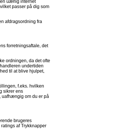
 en uærlig internet
vilket passer på dig som
en afdragsordning fra
s forretningsaftale, det
e ordningen, da det ofte
orhandleren undertiden
d til at blive hjulpet,
lingen, f.eks. hvilken
g sikrer ens
f, uafhængig om du er på
værende brugeres
s ratings af Trykknapper