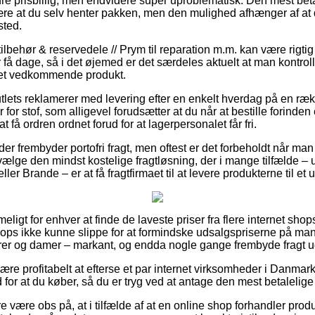
re prisbillig, men endvidere super uproblematisk. Den mest beta
 være at du selv henter pakken, men den mulighed afhænger af at
sted.
ttilbehør & reservedele // Prym til reparation m.m. kan være rigti
 få dage, så i det øjemed er det særdeles aktuelt at man kontrol
det vedkommende produkt.
utlets reklamerer med levering efter en enkelt hverdag på en ræk
r stof, som alligevel forudsætter at du når at bestille forinden e
 få ordren ordnet forud for at lagerpersonalet får fri.
er frembyder portofri fragt, men oftest er det forbeholdt når man 
 vælge den mindst kostelige fragtløsning, der i mange tilfælde 
er Brande – er at få fragtfirmaet til at levere produkterne til et
ligt for enhver at finde de laveste priser fra flere internet shop
 shops ikke kunne slippe for at formindske udsalgspriserne på ma
herrer og damer – markant, og endda nogle gange frembyde fragt u
e profitabelt at efterse et par internet virksomheder i Danmark
 for at du køber, så du er tryg ved at antage den mest betalelige 
være obs på, at i tilfælde af at en online shop forhandler produ