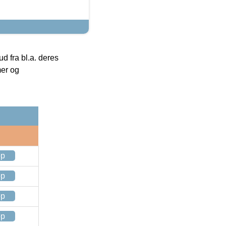
 fra bl.a. deres
mer og
op
op
op
op