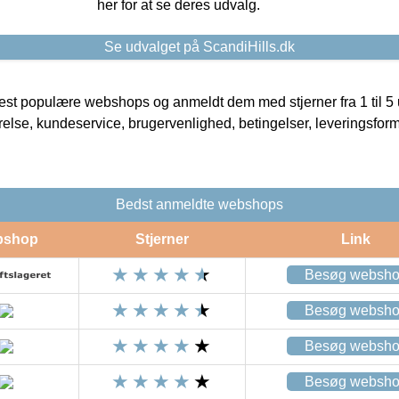
her for at se deres udvalg.
Se udvalget på ScandiHills.dk
t populære webshops og anmeldt dem med stjerner fra 1 til 5 ud
rrelse, kundeservice, brugervenlighed, betingelser, leveringsfor
Bedst anmeldte webshops
bshop
Stjerner
Link
Besøg websh
Besøg websh
Besøg websh
Besøg websh