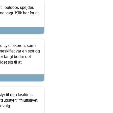
il outdoor, spejder,
 og vagt. Klik her for at
d Lystfiskeren, som i
neskiftet var en stor og
r langt bedre det
et sig til at
r til den kvalitets
dstyr til friluftslivet,
udvalg.