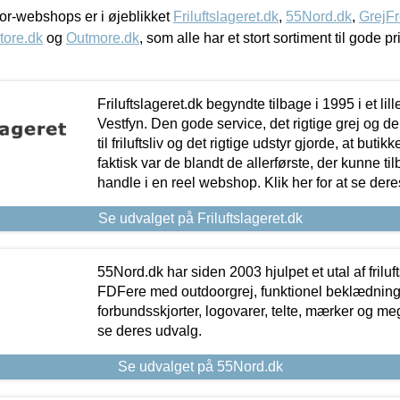
r-webshops er i øjeblikket
Friluftslageret.dk
,
55Nord.dk
,
GrejFr
tore.dk
og
Outmore.dk
, som alle har et stort sortiment til gode pr
Friluftslageret.dk begyndte tilbage i 1995 i et lil
Vestfyn. Den gode service, det rigtige grej og 
til friluftsliv og det rigtige udstyr gjorde, at buti
faktisk var de blandt de allerførste, der kunne ti
handle i en reel webshop. Klik her for at se dere
Se udvalget på Friluftslageret.dk
55Nord.dk har siden 2003 hjulpet et utal af friluf
FDFere med outdoorgrej, funktionel beklædning,
forbundsskjorter, logovarer, telte, mærker og meg
se deres udvalg.
Se udvalget på 55Nord.dk