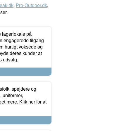
eak.dk
,
Pro-Outdoor.dk
,
iser.
le lagerlokale på
den engagerede tilgang
kken hurtigt voksede og
lbyde deres kunder at
s udvalg.
tsfolk, spejdere og
 uniformer,
et mere. Klik her for at