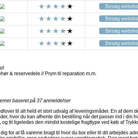
Besøg websh
Besøg websh
Besøg websh
Besøg websh
of
lbehør & reservedele // Prym til reparation m.m.
jerner baseret på
37
anmeldelser
dlover til alt held et stort udvalg af leveringsmåder. En af dem d
der, hvor du kan afhente din bestilling når det passer ind i din 
og tit ligeledes den mindst kostelige fragttype ved køb af Trykkn
ig for at få varerne bragt til hvor du bor eller til dit arbejdes a