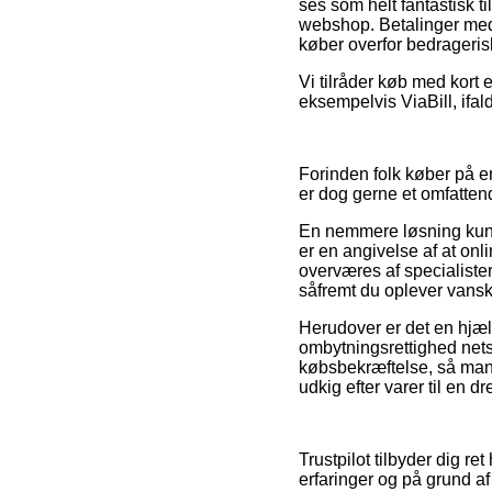
ses som helt fantastisk t
webshop. Betalinger med 
køber overfor bedrageris
Vi tilråder køb med kort
eksempelvis ViaBill, ifal
Forinden folk køber på e
er dog gerne et omfattend
En nemmere løsning kunne
er en angivelse af at on
overværes af specialister
såfremt du oplever vansk
Herudover er det en hjælp
ombytningsrettighed netsh
købsbekræftelse, så man 
udkig efter varer til en dr
Trustpilot tilbyder dig r
erfaringer og på grund af 