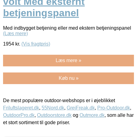
volt Med eksternt
betjeningspanel
Med indbygget betjening eller med ekstern betjeningspanel
(Læs mere)
1954
kr.
(Vis fragtpris)
Læs mere »
Køb nu »
De mest populære outdoor-webshops er i øjeblikket
Friluftslageret.dk
,
55Nord.dk
,
GrejFreak.dk
,
Pro-Outdoor.dk
,
OutdoorPro.dk
,
Outdoorstore.dk
og
Outmore.dk
, som alle har
et stort sortiment til gode priser.