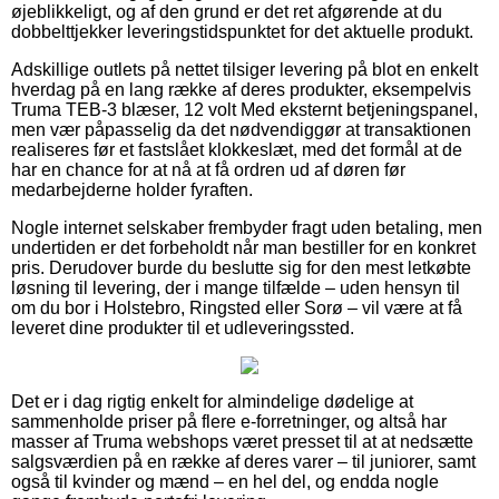
øjeblikkeligt, og af den grund er det ret afgørende at du
dobbelttjekker leveringstidspunktet for det aktuelle produkt.
Adskillige outlets på nettet tilsiger levering på blot en enkelt
hverdag på en lang række af deres produkter, eksempelvis
Truma TEB-3 blæser, 12 volt Med eksternt betjeningspanel,
men vær påpasselig da det nødvendiggør at transaktionen
realiseres før et fastslået klokkeslæt, med det formål at de
har en chance for at nå at få ordren ud af døren før
medarbejderne holder fyraften.
Nogle internet selskaber frembyder fragt uden betaling, men
undertiden er det forbeholdt når man bestiller for en konkret
pris. Derudover burde du beslutte sig for den mest letkøbte
løsning til levering, der i mange tilfælde – uden hensyn til
om du bor i Holstebro, Ringsted eller Sorø – vil være at få
leveret dine produkter til et udleveringssted.
Det er i dag rigtig enkelt for almindelige dødelige at
sammenholde priser på flere e-forretninger, og altså har
masser af Truma webshops været presset til at at nedsætte
salgsværdien på en række af deres varer – til juniorer, samt
også til kvinder og mænd – en hel del, og endda nogle