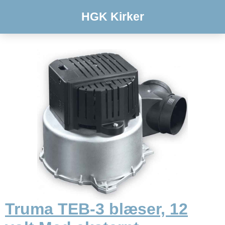
HGK Kirker
Truma TEB-3 blæser, 12