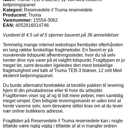
betjeningspanel
Kategori:
Reservedele // Truma reservedele
Producent:
Truma
Varenummer:
15554-3062
EAN:
4052816014746
Vurderet til
4.5
ud af 5 stjerner baseret på
36
anmeldelser
Temmelig mange internet webshops frembyder efterhånden
en lang række forskellige fragtmetoder. En favorit er på
nuværende tidspunkt afhentningssteder, hvor du så selv
henter dine nye varer på et valgfrit tidspunkt. Fragttypen er jo
meget let, samt desuden ligeledes den mest betalelige
fragtmulighed ved køb af Truma TEB-3 blæser, 12 volt Med
eksternt betjeningspanel.
Du burde alternativt foretrække at bestille pakken til levering
hjem til din privatadresse eller til hvor du arbejder.
Fragtformen viser sig af og til lidt mere pebret, men samtidig
meget simpel. Den billigste leveringsmanér er uden tvivl at
hente varerne selv, som desværre stiller krav om at du lever
nær online butikkens adresse.
Fragttiden på Reservedele // Truma reservedele kan i nogle
tilfælde være rigtig vigtig i tilfælde af at vi mangler ordren