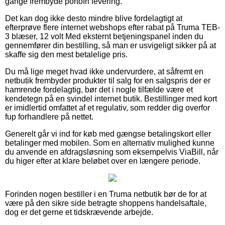
gange frembyde portofri levering.
Det kan dog ikke desto mindre blive fordelagtigt at
efterprøve flere internet webshops efter rabat på Truma TEB-
3 blæser, 12 volt Med eksternt betjeningspanel inden du
gennemfører din bestilling, så man er usvigeligt sikker på at
skaffe sig den mest betalelige pris.
Du må lige meget hvad ikke undervurdere, at såfremt en
netbutik frembyder produkter til salg for en salgspris der er
hamrende fordelagtig, bør det i nogle tilfælde være et
kendetegn på en svindel internet butik. Bestillinger med kort
er imidlertid omfattet af et regulativ, som redder dig overfor
fup forhandlere på nettet.
Generelt går vi ind for køb med gængse betalingskort eller
betalinger med mobilen. Som en alternativ mulighed kunne
du anvende en afdragsløsning som eksempelvis ViaBill, når
du higer efter at klare beløbet over en længere periode.
Forinden nogen bestiller i en Truma netbutik bør de for at
være på den sikre side betragte shoppens handelsaftale,
dog er det gerne et tidskrævende arbejde.