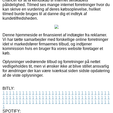
chancer for at få kendskab til internet selskabets
pålidelighed. Tilmed ses mange internet forretninger hvor du
kan skrive en vurdering af deres købsoplevelse, hvilket
tilmed burde bruges til at danne dig et indtryk af
kundetilfredsheden.
Denne hjemmeside er finansieret af indtægter fra reklamer.
Vi har tætte samarbejder med forskellige online forretninger
idet vi markedsfører firmaernes tilbud, og indtjener
kommission hvis en bruger fra vores website foretager et
køb.
Oplysninger vedrørende tilbud og forretninger på nettet
vedligeholdes tit, men vi ønsker ikke at blive stillet ansvarlig
for ændringer der kan være iværksat siden sidste opdatering
af de viste oplysninger.
BITLY:
1
1
1
1
1
1
1
1
1
1
1
1
1
1
1
1
1
1
1
1
1
1
1
1
1
1
1
1
1
1
1
1
1
1
1
1
1
1
1
1
1
1
1
1
1
1
1
1
1
1
1
1
1
1
1
1
1
1
1
1
1
1
1
1
1
1
1
1
1
1
1
1
1
1
1
1
1
1
1
1
1
1
1
1
1
1
1
1
1
1
1
1
1
1
1
1
1
1
1
1
SPOTIFY: