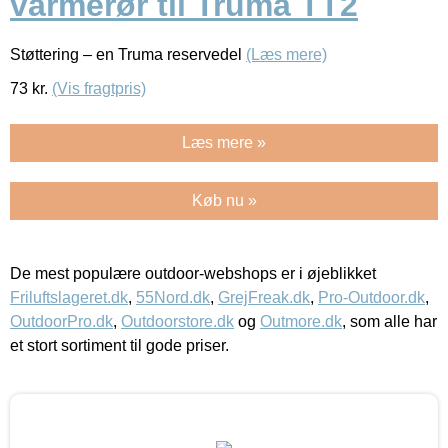
varmerør til Truma TT2
Støttering – en Truma reservedel
(Læs mere)
73
kr.
(Vis fragtpris)
Læs mere »
Køb nu »
De mest populære outdoor-webshops er i øjeblikket
Friluftslageret.dk
,
55Nord.dk
,
GrejFreak.dk
,
Pro-Outdoor.dk
,
OutdoorPro.dk
,
Outdoorstore.dk
og
Outmore.dk
, som alle har
et stort sortiment til gode priser.