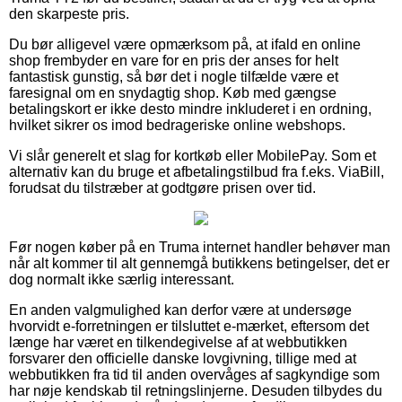
den skarpeste pris.
Du bør alligevel være opmærksom på, at ifald en online
shop frembyder en vare for en pris der anses for helt
fantastisk gunstig, så bør det i nogle tilfælde være et
faresignal om en snydagtig shop. Køb med gængse
betalingskort er ikke desto mindre inkluderet i en ordning,
hvilket sikrer os imod bedrageriske online webshops.
Vi slår generelt et slag for kortkøb eller MobilePay. Som et
alternativ kan du bruge et afbetalingstilbud fra f.eks. ViaBill,
forudsat du tilstræber at godtgøre prisen over tid.
Før nogen køber på en Truma internet handler behøver man
når alt kommer til alt gennemgå butikkens betingelser, det er
dog normalt ikke særlig interessant.
En anden valgmulighed kan derfor være at undersøge
hvorvidt e-forretningen er tilsluttet e-mærket, eftersom det
længe har været en tilkendegivelse af at webbutikken
forsvarer den officielle danske lovgivning, tillige med at
webbutikken fra tid til anden overvåges af sagkyndige som
har nøje kendskab til retningslinjerne. Desuden tilbydes du