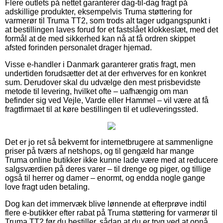
Flere outlets på nettet garanterer dag-til-dag fragt på
adskillige produkter, eksempelvis Truma støttering for
varmerør til Truma TT2, som trods alt tager udgangspunkt i
at bestillingen laves forud for et fastslået klokkeslæt, med det
formål at de med sikkerhed kan nå at få ordren skippet
afsted forinden personalet drager hjemad.
Visse e-handler i Danmark garanterer gratis fragt, men
undertiden forudsætter det at der erhverves for en konkret
sum. Derudover skal du udvælge den mest prisbevidste
metode til levering, hvilket ofte – uafhængig om man
befinder sig ved Vejle, Varde eller Hammel – vil være at få
fragtfirmaet til at køre bestillingen til et udleveringssted.
Det er jo ret så bekvemt for internetbrugere at sammenligne
priser på tværs af netshops, og til gengæld har mange
Truma online butikker ikke kunne lade være med at reducere
salgsværdien på deres varer – til drenge og piger, og tillige
også til herrer og damer – enormt, og endda nogle gange
love fragt uden betaling.
Dog kan det immervæk blive lønnende at efterprøve indtil
flere e-butikker efter rabat på Truma støttering for varmerør til
Truma TT2 før du bestiller, sådan at du er tryg ved at opnå