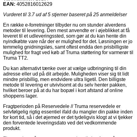
EAN:
4052816012629
Vurderet til
3.7
ud af 5 stjerner baseret på
25
anmeldelser
En række e-forretninger tilbyder nu om stunder alverdens
metoder til levering. Den mest anvendte er i øjeblikket at få
leveret til et udleveringssted, som gør at du kan hente din
nyindkøbte vare når der er mulighed for det. Løsningen er jo
temmelig gnidningsløs, samt oftest endda den prisbilligste
mulighed for fragt ved køb af Truma støttering for varmerør til
Truma TT2.
Du kan alternativt tænke over at vælge udbringning til din
adresse eller ud på dit arbejde. Muligheden viser sig tit lidt
mindre prisbillig, men endvidere ultra ligetil. Den billigste
metode til levering er utvivlsomt at du selv henter pakken,
hvilket beroer på at du har bopæl i kort afstand af online
shoppens lager.
Fragtperioden på Reservedele // Truma reservedele er
selvfølgelig rigtig essentiel ifald du mangler din pakke inden
for kort tid, så i det øjemed er det tydeligvis klogt at vi tjekker
den forventede leveringsdato ved det vedkommende
produkt.