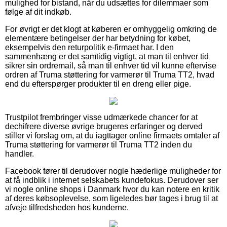
mulighed for bistand, når du udsættes for dilemmaer som
følge af dit indkøb.
For øvrigt er det klogt at køberen er omhyggelig omkring de
elementære betingelser der har betydning for købet,
eksempelvis den returpolitik e-firmaet har. I den
sammenhæng er det samtidig vigtigt, at man til enhver tid
sikrer sin ordremail, så man til enhver tid vil kunne eftervise
ordren af Truma støttering for varmerør til Truma TT2, hvad
end du efterspørger produkter til en dreng eller pige.
Trustpilot frembringer visse udmærkede chancer for at
dechifrere diverse øvrige brugeres erfaringer og derved
stiller vi forslag om, at du iagttager online firmaets omtaler af
Truma støttering for varmerør til Truma TT2 inden du
handler.
Facebook fører til derudover nogle hæderlige muligheder for
at få indblik i internet selskabets kundefokus. Derudover ser
vi nogle online shops i Danmark hvor du kan notere en kritik
af deres købsoplevelse, som ligeledes bør tages i brug til at
afveje tilfredsheden hos kunderne.