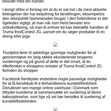
besvær med din handel.
I øvrigt stiller vi forslag om at du er sat ind i de mest aktuelle
betingelser der har betydning for bestillingen, eksempelvis
den returpolitik hjemmesiden bruger. I den forbindelse er det
ligeledes vigtigt, at man når som helst bevarer ens
ordrekvittering, så man til enhver tid kan bekræfte handlen af
Truma frostControl JG, uanset om du søger produkter til en
dreng eller pige.
Trustpilot fører til adskillige gavnlige muligheder for at
gennemstøve en lang række eksisterende brugeres
vurderinger og på grund af dette er det smart, at du
efterforsker e-shoppens omtaler af Truma frostControl JG
forinden du shopper.
Facebook frembyder endvidere nogle passelige muligheder
for at få kendskab til e-forhandlerens kundetilfredshed.
Derudover ses mange online varehuse i Danmark som
tilbyder kunderne at sammensætte en vurdering af deres
købsoplevelse, som lige så vel bør benyttes til vurdering af
kundetilfredsheden.