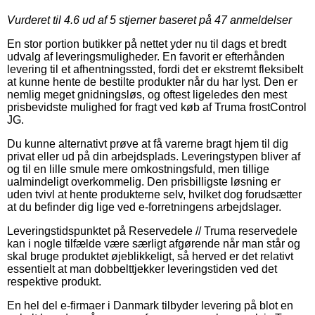
Vurderet til
4.6
ud af 5 stjerner baseret på
47
anmeldelser
En stor portion butikker på nettet yder nu til dags et bredt
udvalg af leveringsmuligheder. En favorit er efterhånden
levering til et afhentningssted, fordi det er ekstremt fleksibelt
at kunne hente de bestilte produkter når du har lyst. Den er
nemlig meget gnidningsløs, og oftest ligeledes den mest
prisbevidste mulighed for fragt ved køb af Truma frostControl
JG.
Du kunne alternativt prøve at få varerne bragt hjem til dig
privat eller ud på din arbejdsplads. Leveringstypen bliver af
og til en lille smule mere omkostningsfuld, men tillige
ualmindeligt overkommelig. Den prisbilligste løsning er
uden tvivl at hente produkterne selv, hvilket dog forudsætter
at du befinder dig lige ved e-forretningens arbejdslager.
Leveringstidspunktet på Reservedele // Truma reservedele
kan i nogle tilfælde være særligt afgørende når man står og
skal bruge produktet øjeblikkeligt, så herved er det relativt
essentielt at man dobbelttjekker leveringstiden ved det
respektive produkt.
En hel del e-firmaer i Danmark tilbyder levering på blot en