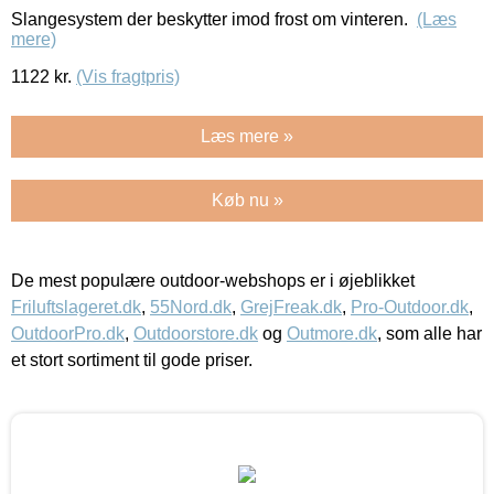
Slangesystem der beskytter imod frost om vinteren.
(Læs
mere)
1122
kr.
(Vis fragtpris)
Læs mere »
Køb nu »
De mest populære outdoor-webshops er i øjeblikket
Friluftslageret.dk
,
55Nord.dk
,
GrejFreak.dk
,
Pro-Outdoor.dk
,
OutdoorPro.dk
,
Outdoorstore.dk
og
Outmore.dk
, som alle har
et stort sortiment til gode priser.