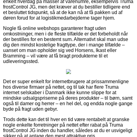
enkelt hverdag på masser af varenumre, eksempelvis Truma
frostControl JG, men det kræver at du bestiller tidligere end
et besluttet tidspunkt, så at de kan nå at få pakken ud af
døren forud for at logistikmedarbejderne tager hjem.
Nogle få online webshops garanterer fragt uden
omkostninger, men i de fleste tilfælde er det forbeholdt når
der bestilles for en bestemt sum. Alternativt skal man udse
dig den mindst kostelige fragttype, der i mange tilfælde –
uanset om man opholder sig ved Horsens, Ikast eller
Bramming – vil være at få bragt produkterne til et
udleveringssted.
Det er super enkelt for internetbrugere at prissammenligne
hos diverse firmaer på nettet, og til tak har flere Truma
internet selskaber i Danmark ikke kunne slippe for at
mindske udsalgspriserne på deres produkter – til børn, samt
også til damer og herrer – en hel del, og endda nogle gange
byde på fragt uden gebyr.
Trods dette kan det til hver en tid være rentabelt at granske
nogle enkelte forretninger på nettet efter rabat på Truma
frostControl JG inden du handler, således at du er usvigeligt
sikker på at antage den mest attraktive pris.