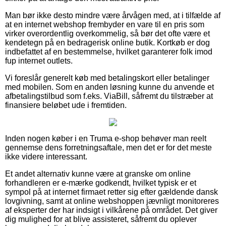
Man bør ikke desto mindre være årvågen med, at i tilfælde af
at en internet webshop frembyder en vare til en pris som
virker overordentlig overkommelig, så bør det ofte være et
kendetegn på en bedragerisk online butik. Kortkøb er dog
indbefattet af en bestemmelse, hvilket garanterer folk imod
fup internet outlets.
Vi foreslår generelt køb med betalingskort eller betalinger
med mobilen. Som en anden løsning kunne du anvende et
afbetalingstilbud som f.eks. ViaBill, såfremt du tilstræber at
finansiere beløbet ude i fremtiden.
Inden nogen køber i en Truma e-shop behøver man reelt
gennemse dens forretningsaftale, men det er for det meste
ikke videre interessant.
Et andet alternativ kunne være at granske om online
forhandleren er e-mærke godkendt, hvilket typisk er et
sympol på at internet firmaet retter sig efter gældende dansk
lovgivning, samt at online webshoppen jævnligt monitoreres
af eksperter der har indsigt i vilkårene på området. Det giver
dig mulighed for at blive assisteret, såfremt du oplever