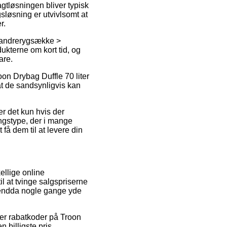
Fragtløsningen bliver typisk
løsning er utvivlsomt at
r.
Vandrerygsække >
ukterne om kort tid, og
are.
oon Drybag Duffle 70 liter
at de sandsynligvis kan
er det kun hvis der
ingstype, der i mange
få dem til at levere din
ellige online
il at tvinge salgspriserne
og endda nogle gange yde
ter rabatkoder på Troon
 billigste pris.