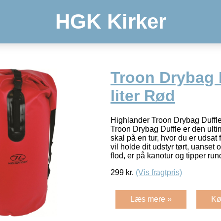
HGK Kirker
Troon Drybag 
liter Rød
Highlander Troon Drybag Duffle
Troon Drybag Duffle er den ulti
skal på en tur, hvor du er udsa
vil holde dit udstyr tørt, uans
flod, er på kanotur og tipper run
299
kr.
(Vis fragtpris)
Læs mere »
Kø