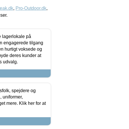
eak.dk
,
Pro-Outdoor.dk
,
iser.
le lagerlokale på
den engagerede tilgang
kken hurtigt voksede og
lbyde deres kunder at
s udvalg.
tsfolk, spejdere og
 uniformer,
et mere. Klik her for at