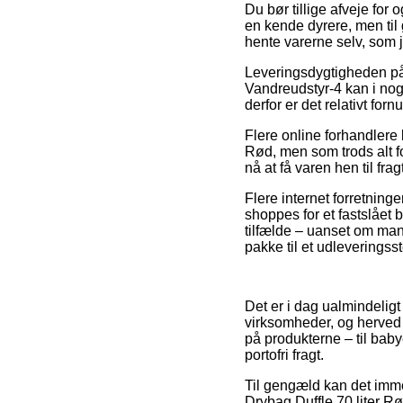
Du bør tillige afveje for o
en kende dyrere, men til
hente varerne selv, som j
Leveringsdygtigheden på
Vandreudstyr-4 kan i nogl
derfor er det relativt for
Flere online forhandlere 
Rød, men som trods alt fo
nå at få varen hen til frag
Flere internet forretning
shoppes for et fastslået
tilfælde – uanset om man 
pakke til et udleveringss
Det er i dag ualmindeligt
virksomheder, og herved h
på produkterne – til baby
portofri fragt.
Til gengæld kan det imme
Drybag Duffle 70 liter Rød