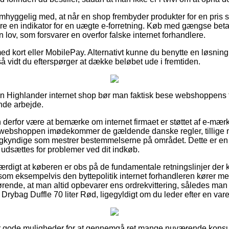
hyggelig med, at når en shop frembyder produkter for en pris so
e en indikator for en uægte e-forretning. Køb med gængse beta
n lov, som forsvarer en overfor falske internet forhandlere.
ed kort eller MobilePay. Alternativt kunne du benytte en løsnin
så vidt du efterspørger at dække beløbet ude i fremtiden.
en Highlander internet shop bør man faktisk bese webshoppens fo
ende arbejde.
erfor være at bemærke om internet firmaet er støttet af e-mærk
t webshoppen imødekommer de gældende danske regler, tillige 
agkyndige som mestrer bestemmelserne på området. Dette er en 
u udsættes for problemer ved dit indkøb.
ærdigt at køberen er obs på de fundamentale retningslinjer der ka
som eksempelvis den byttepolitik internet forhandleren kører med
nde, at man altid opbevarer ens ordrekvittering, således man 
Drybag Duffle 70 liter Rød, ligegyldigt om du leder efter en vare 
er gode muligheder for at gennemgå ret mange nuværende kons