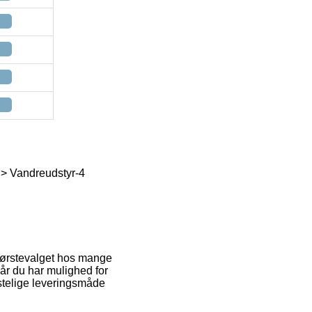
 > Vandreudstyr-4
. Førstevalget hos mange
når du har mulighed for
stelige leveringsmåde