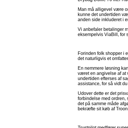
Man må alligevel være om
kunne det undertiden vær
anden side inkluderet i e
Vi anbefaler betalinger m
eksempelvis ViaBill, for 
Forinden folk shopper i 
det naturligvis et omfatt
En nemmere løsning kan d
været en angivelse af a
undertiden efterses af s
assistance, for så vidt d
Udover dette er det prisv
forbindelse med ordren, 
det på samme måde afgøre
bekræfte sit køb af Troon 
Trustpilot medfører sup