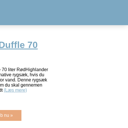
Duffle 70
 70 liter RødHighlander
mative rygsæk, hvis du
t for vand. Denne rygsæk
et om du skal gennemen
dt
(Læs mere)
b nu »