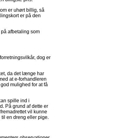
m er uhørt billig, så
lingskort er på den
g på afbetaling som
rretningsvilkår, dog er
et, da det længe har
med at e-forhandleren
god mulighed for at få
n spille ind i
. På grund af dette er
fremadrettet vil kunne
til en dreng eller pige.
umenters observationer