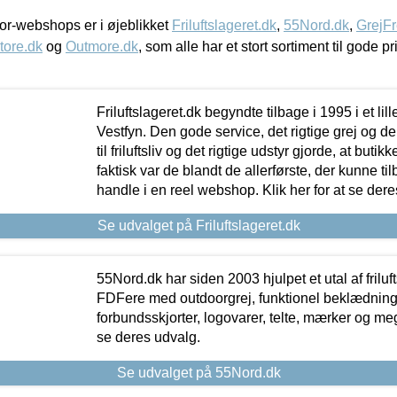
r-webshops er i øjeblikket
Friluftslageret.dk
,
55Nord.dk
,
GrejFr
tore.dk
og
Outmore.dk
, som alle har et stort sortiment til gode pr
Friluftslageret.dk begyndte tilbage i 1995 i et lil
Vestfyn. Den gode service, det rigtige grej og 
til friluftsliv og det rigtige udstyr gjorde, at buti
faktisk var de blandt de allerførste, der kunne ti
handle i en reel webshop. Klik her for at se dere
Se udvalget på Friluftslageret.dk
55Nord.dk har siden 2003 hjulpet et utal af friluf
FDFere med outdoorgrej, funktionel beklædning,
forbundsskjorter, logovarer, telte, mærker og meg
se deres udvalg.
Se udvalget på 55Nord.dk