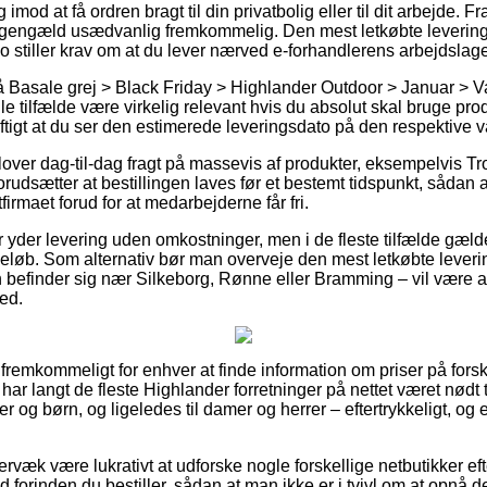
g imod at få ordren bragt til din privatbolig eller til dit arbejde. 
 gengæld usædvanlig fremkommelig. Den mest letkøbte leverings
o stiller krav om at du lever nærved e-forhandlerens arbejdslage
 Basale grej > Black Friday > Highlander Outdoor > Januar > 
e tilfælde være virkelig relevant hvis du absolut skal bruge prod
nuftigt at du ser den estimerede leveringsdato på den respektive v
lover dag-til-dag fragt på massevis af produkter, eksempelvis Tr
rudsætter at bestillingen laves før et bestemt tidspunkt, sådan 
tfirmaet forud for at medarbejderne får fri.
er yder levering uden omkostninger, men i de fleste tilfælde gæld
 beløb. Som alternativ bør man overveje den mest letkøbte lever
befinder sig nær Silkeborg, Rønne eller Bramming – vil være at 
ted.
 fremkommeligt for enhver at finde information om priser på forsk
ar langt de fleste Highlander forretninger på nettet været nødt t
er og børn, og ligeledes til damer og herrer – eftertrykkeligt, 
rvæk være lukrativt at udforske nogle forskellige netbutikker ef
 forinden du bestiller, sådan at man ikke er i tvivl om at opnå den