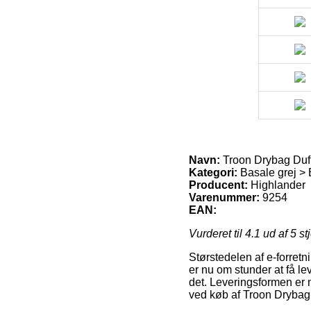
Navn:
Troon Drybag Duff
Kategori:
Basale grej > 
Producent:
Highlander
Varenummer:
9254
EAN:
Vurderet til
4.1
ud af 5 st
Størstedelen af e-forretn
er nu om stunder at få le
det. Leveringsformen er 
ved køb af Troon Drybag 