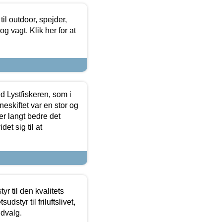
il outdoor, spejder,
 og vagt. Klik her for at
d Lystfiskeren, som i
neskiftet var en stor og
r langt bedre det
et sig til at
r til den kvalitets
dstyr til friluftslivet,
udvalg.