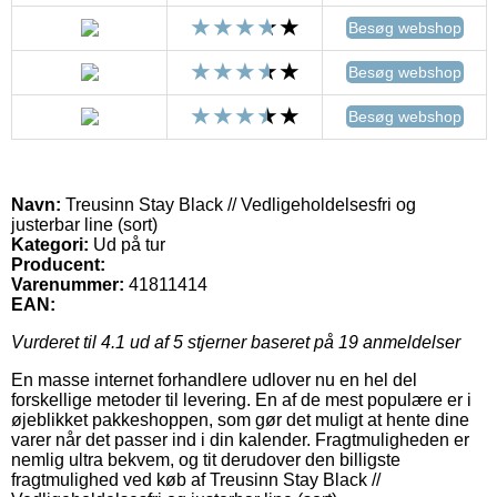
Besøg webshop
Besøg webshop
Besøg webshop
Navn:
Treusinn Stay Black // Vedligeholdelsesfri og
justerbar line (sort)
Kategori:
Ud på tur
Producent:
Varenummer:
41811414
EAN:
Vurderet til
4.1
ud af 5 stjerner baseret på
19
anmeldelser
En masse internet forhandlere udlover nu en hel del
forskellige metoder til levering. En af de mest populære er i
øjeblikket pakkeshoppen, som gør det muligt at hente dine
varer når det passer ind i din kalender. Fragtmuligheden er
nemlig ultra bekvem, og tit derudover den billigste
fragtmulighed ved køb af Treusinn Stay Black //