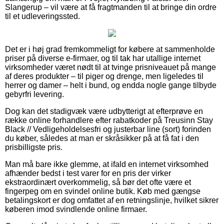
Slangerup – vil være at få fragtmanden til at bringe din ordre
til et udleveringssted.
Det er i høj grad fremkommeligt for købere at sammenholde
priser på diverse e-firmaer, og til tak har utallige internet
virksomheder været nødt til at tvinge prisniveauet på mange
af deres produkter – til piger og drenge, men ligeledes til
herrer og damer – helt i bund, og endda nogle gange tilbyde
gebyrfri levering.
Dog kan det stadigvæk være udbytterigt at efterprøve en
række online forhandlere efter rabatkoder på Treusinn Stay
Black // Vedligeholdelsesfri og justerbar line (sort) forinden
du køber, således at man er skråsikker på at få fat i den
prisbilligste pris.
Man må bare ikke glemme, at ifald en internet virksomhed
afhænder bedst i test varer for en pris der virker
ekstraordinært overkommelig, så bør det ofte være et
fingerpeg om en svindel online butik. Køb med gængse
betalingskort er dog omfattet af en retningslinje, hvilket sikrer
køberen imod svindlende online firmaer.