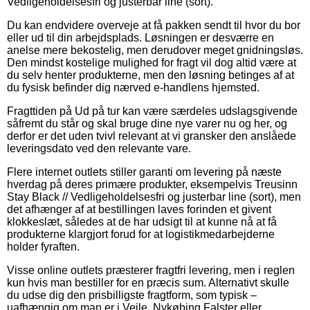
Vedligeholdelsesfri og justerbar line (sort).
Du kan endvidere overveje at få pakken sendt til hvor du bor
eller ud til din arbejdsplads. Løsningen er desværre en
anelse mere bekostelig, men derudover meget gnidningsløs.
Den mindst kostelige mulighed for fragt vil dog altid være at
du selv henter produkterne, men den løsning betinges af at
du fysisk befinder dig nærved e-handlens hjemsted.
Fragttiden på Ud på tur kan være særdeles udslagsgivende
såfremt du står og skal bruge dine nye varer nu og her, og
derfor er det uden tvivl relevant at vi gransker den anslåede
leveringsdato ved den relevante vare.
Flere internet outlets stiller garanti om levering på næste
hverdag på deres primære produkter, eksempelvis Treusinn
Stay Black // Vedligeholdelsesfri og justerbar line (sort), men
det afhænger af at bestillingen laves forinden et givent
klokkeslæt, således at de har udsigt til at kunne nå at få
produkterne klargjort forud for at logistikmedarbejderne
holder fyraften.
Visse online outlets præsterer fragtfri levering, men i reglen
kun hvis man bestiller for en præcis sum. Alternativt skulle
du udse dig den prisbilligste fragtform, som typisk –
uafhængig om man er i Vejle, Nykøbing Falster eller