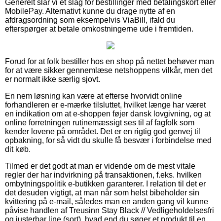
Generelt slår vi et slag for bestillinger med betalingskort eller
MobilePay. Alternativt kunne du drage nytte af en
afdragsordning som eksempelvis ViaBill, ifald du
efterspørger at betale omkostningerne ude i fremtiden.
Forud for at folk bestiller hos en shop på nettet behøver man
for at være sikker gennemlæse netshoppens vilkår, men det
er normalt ikke særlig sjovt.
En nem løsning kan være at efterse hvorvidt online
forhandleren er e-mærke tilsluttet, hvilket længe har været
en indikation om at e-shoppen føjer dansk lovgivning, og at
online forretningen rutinemæssigt ses til af fagfolk som
kender lovene på området. Det er en rigtig god genvej til
opbakning, for så vidt du skulle få besvær i forbindelse med
dit køb.
Tilmed er det godt at man er vidende om de mest vitale
regler der har indvirkning på transaktionen, f.eks. hvilken
ombytningspolitik e-butikken garanterer. I relation til det er
det desuden vigtigt, at man når som helst bibeholder sin
kvittering på e-mail, således man en anden gang vil kunne
påvise handlen af Treusinn Stay Black // Vedligeholdelsesfri
og justerbar line (sort), hvad end du søger et produkt til en