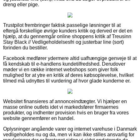
dreng eller pige.
Trustpilot frembringer faktisk passelige løsninger til at
eftergå forskellige øvrige kunders kritik og derved er det en
hjælp, at du gennemgår online shoppens kritik af Treusinn
Stay Black // Vedligeholdelsesfri og justerbar line (sort)
forinden du bestiller.
Facebook medfører ydermere altid uafhængige genveje til at
få kendskab til e-handlens kundetilfredshed. Derudover
møder vi en række internet webshops som giver folk
mulighed for at ytre en kritik af deres købsoplevelse, hvilket
tilmed må udnyttes til vurdering af hvor glade kunderne er.
Websitet finansieres af annonceindtægter. Vi hjælper en
masse online outlets idet vi markedsfører firmaernes
produkter, og indhenter provision hvis en bruger fra vores
website gennemfører en handel.
Oplysninger angående varer og internet varehuse i Danmark
vedligeholdes nu og da, men vi kan ikke stilles ansvarlig for