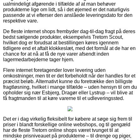
ualmindeligt afgørende i tilfælde af at man behøver
produkterne lige om lidt, så i det øjemed er det naturligvis
passende at vi efterser den anslåede leveringsdato for den
respektive vare.
De fleste internet shops frembyder dag-til-dag fragt på deres
bedst sælgende produkter, eksempelvis Tretorn Scout,
hvilket dog er forudsat at bestillingen køres igennem
tidligere end et aftalt klokkeslæt, med det formål at de har en
chance for at nå at få de nye varer afsendt inden
lagermedarbejderne tager hjem.
Flere internet foretagender lover levering uden
omkostninger, men tit er det forbeholdt når der handles for et
præcist beløb. Alternativt kunne du foretrække den billigste
fragtløsning, hvilket i mange tilfælde – uden hensyn til om du
opholder sig nær Esbjerg, Dragør eller Lystrup – vil blive at
få fragtmanden til at køre varerne til et udleveringssted.
Det er i dag virkelig fleksibelt for købere at søge sig frem til
priser i blandt forskellige online webshops, og til gengæld
har de fleste Tretorn online shops været tvunget til at
mindske prisniveauet på produkterne – til drenge og piger,