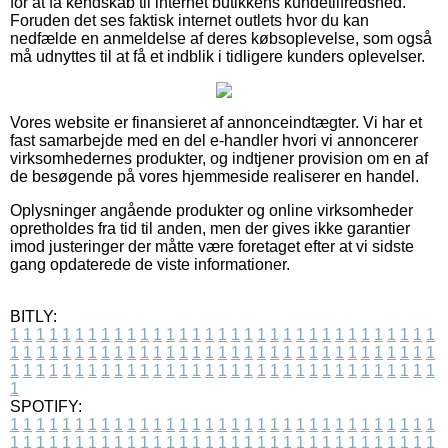
for at få kendskab til internet butikkens kundetilfredshed.
Foruden det ses faktisk internet outlets hvor du kan
nedfælde en anmeldelse af deres købsoplevelse, som også
må udnyttes til at få et indblik i tidligere kunders oplevelser.
Vores website er finansieret af annonceindtægter. Vi har et
fast samarbejde med en del e-handler hvori vi annoncerer
virksomhedernes produkter, og indtjener provision om en af
de besøgende på vores hjemmeside realiserer en handel.
Oplysninger angående produkter og online virksomheder
opretholdes fra tid til anden, men der gives ikke garantier
imod justeringer der måtte være foretaget efter at vi sidste
gang opdaterede de viste informationer.
BITLY:
1
1
1
1
1
1
1
1
1
1
1
1
1
1
1
1
1
1
1
1
1
1
1
1
1
1
1
1
1
1
1
1
1
1
1
1
1
1
1
1
1
1
1
1
1
1
1
1
1
1
1
1
1
1
1
1
1
1
1
1
1
1
1
1
1
1
1
1
1
1
1
1
1
1
1
1
1
1
1
1
1
1
1
1
1
1
1
1
1
1
1
1
1
1
1
1
1
1
1
1
SPOTIFY:
1
1
1
1
1
1
1
1
1
1
1
1
1
1
1
1
1
1
1
1
1
1
1
1
1
1
1
1
1
1
1
1
1
1
1
1
1
1
1
1
1
1
1
1
1
1
1
1
1
1
1
1
1
1
1
1
1
1
1
1
1
1
1
1
1
1