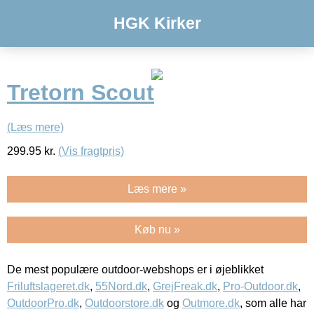
HGK Kirker
Tretorn Scout
(Læs mere)
299.95
kr.
(Vis fragtpris)
Læs mere »
Køb nu »
De mest populære outdoor-webshops er i øjeblikket
Friluftslageret.dk
,
55Nord.dk
,
GrejFreak.dk
,
Pro-Outdoor.dk
,
OutdoorPro.dk
,
Outdoorstore.dk
og
Outmore.dk
, som alle har