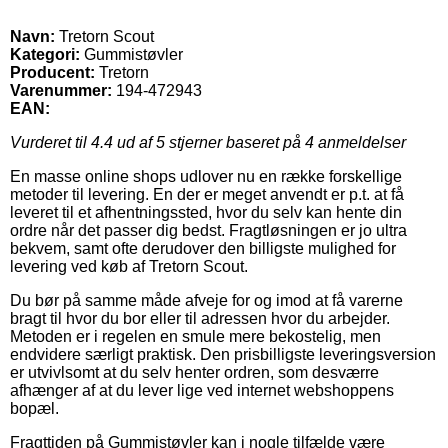
Navn:
Tretorn Scout
Kategori:
Gummistøvler
Producent:
Tretorn
Varenummer:
194-472943
EAN:
Vurderet til
4.4
ud af 5 stjerner baseret på
4
anmeldelser
En masse online shops udlover nu en række forskellige
metoder til levering. En der er meget anvendt er p.t. at få
leveret til et afhentningssted, hvor du selv kan hente din
ordre når det passer dig bedst. Fragtløsningen er jo ultra
bekvem, samt ofte derudover den billigste mulighed for
levering ved køb af Tretorn Scout.
Du bør på samme måde afveje for og imod at få varerne
bragt til hvor du bor eller til adressen hvor du arbejder.
Metoden er i regelen en smule mere bekostelig, men
endvidere særligt praktisk. Den prisbilligste leveringsversion
er utvivlsomt at du selv henter ordren, som desværre
afhænger af at du lever lige ved internet webshoppens
bopæl.
Fragttiden på Gummistøvler kan i nogle tilfælde være