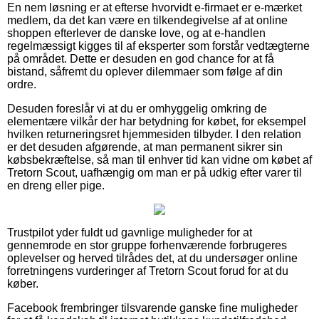
En nem løsning er at efterse hvorvidt e-firmaet er e-mærket
medlem, da det kan være en tilkendegivelse af at online
shoppen efterlever de danske love, og at e-handlen
regelmæssigt kigges til af eksperter som forstår vedtægterne
på området. Dette er desuden en god chance for at få
bistand, såfremt du oplever dilemmaer som følge af din
ordre.
Desuden foreslår vi at du er omhyggelig omkring de
elementære vilkår der har betydning for købet, for eksempel
hvilken returneringsret hjemmesiden tilbyder. I den relation
er det desuden afgørende, at man permanent sikrer sin
købsbekræftelse, så man til enhver tid kan vidne om købet af
Tretorn Scout, uafhængig om man er på udkig efter varer til
en dreng eller pige.
Trustpilot yder fuldt ud gavnlige muligheder for at
gennemrode en stor gruppe forhenværende forbrugeres
oplevelser og herved tilrådes det, at du undersøger online
forretningens vurderinger af Tretorn Scout forud for at du
køber.
Facebook frembringer tilsvarende ganske fine muligheder