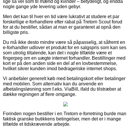
lige så vel som til mænd og kvinder – betydeligt, og endda
nogle gange yde levering uden gebyr.
Men det kan til hver en tid være lukrativt at studere et par
forskellige e-forhandlere efter rabat på Tretorn Scout forud
for at du bestiller, sådan at man er garanteret at opnå den
billigste pris.
Du må ikke desto mindre være så påpasselig, at såfremt en
e-forhandler udlover et produkt for en salgspris som kan ses
som utrolig tiltalende, kan det i nogle tilfælde være et
fingerpeg om en uægte internet forhandler. Bestillinger med
kort er på den anden side en del af en lovbestemmelse,
hvilket sikrer kunden imod bedrageriske internet shops.
Vi anbefaler generelt køb med betalingskort eller betalinger
med mobilen. Som alternativ kan du anvende en
afbetalingsløsning som f.eks. ViaBill, ifald du tilstræber at
dække regningen af flere omgange.
Forinden nogen bestiller i en Tretorn e-forretning burde man
faktisk granske butikkens betingelser, men det er i mange
tilfælde et tidskrævende arbejde.