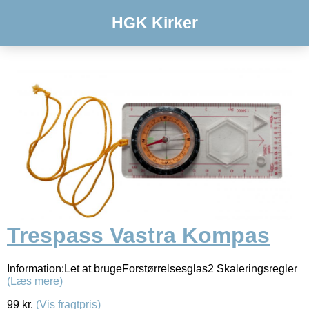
HGK Kirker
Trespass Vastra Kompas
Information:Let at brugeForstørrelsesglas2 Skaleringsregler
(Læs mere)
99
kr.
(Vis fragtpris)