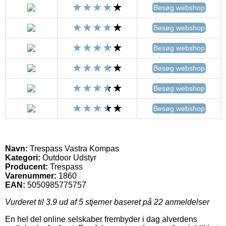
Besøg webshop
Besøg webshop
Besøg webshop
Besøg webshop
Besøg webshop
Besøg webshop
Navn:
Trespass Vastra Kompas
Kategori:
Outdoor Udstyr
Producent:
Trespass
Varenummer:
1860
EAN:
5050985775757
Vurderet til
3.9
ud af 5 stjerner baseret på
22
anmeldelser
En hel del online selskaber frembyder i dag alverdens