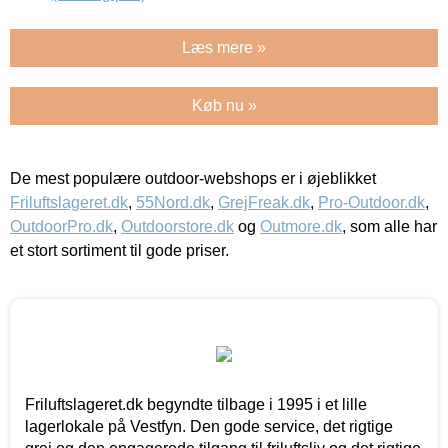
Læs mere »
Køb nu »
De mest populære outdoor-webshops er i øjeblikket
Friluftslageret.dk
,
55Nord.dk
,
GrejFreak.dk
,
Pro-Outdoor.dk
,
OutdoorPro.dk
,
Outdoorstore.dk
og
Outmore.dk
, som alle har
et stort sortiment til gode priser.
Friluftslageret.dk begyndte tilbage i 1995 i et lille
lagerlokale på Vestfyn. Den gode service, det rigtige