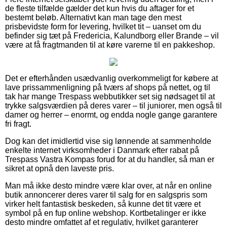
de fleste tilfælde gælder det kun hvis du aftager for et
bestemt beløb. Alternativt kan man tage den mest
prisbevidste form for levering, hvilket tit – uanset om du
befinder sig tæt på Fredericia, Kalundborg eller Brande – vil
være at få fragtmanden til at køre varerne til en pakkeshop.
Det er efterhånden usædvanlig overkommeligt for købere at
lave prissammenligning på tværs af shops på nettet, og til
tak har mange Trespass webbutikker set sig nødsaget til at
trykke salgsværdien på deres varer – til juniorer, men også til
damer og herrer – enormt, og endda nogle gange garantere
fri fragt.
Dog kan det imidlertid vise sig lønnende at sammenholde
enkelte internet virksomheder i Danmark efter rabat på
Trespass Vastra Kompas forud for at du handler, så man er
sikret at opnå den laveste pris.
Man må ikke desto mindre være klar over, at når en online
butik annoncerer deres varer til salg for en salgspris som
virker helt fantastisk beskeden, så kunne det tit være et
symbol på en fup online webshop. Kortbetalinger er ikke
desto mindre omfattet af et regulativ, hvilket garanterer