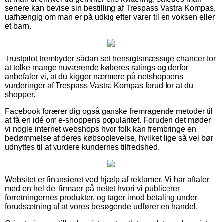
senere kan bevise sin bestilling af Trespass Vastra Kompas,
uafhængig om man er på udkig efter varer til en voksen eller
et barn.
Trustpilot frembyder sådan set hensigtsmæssige chancer for
at tolke mange nuværende køberes ratings og derfor
anbefaler vi, at du kigger nærmere på netshoppens
vurderinger af Trespass Vastra Kompas forud for at du
shopper.
Facebook forærer dig også ganske fremragende metoder til
at få en idé om e-shoppens popularitet. Foruden det møder
vi nogle internet webshops hvor folk kan frembringe en
bedømmelse af deres købsoplevelse, hvilket lige så vel bør
udnyttes til at vurdere kundernes tilfredshed.
Websitet er finansieret ved hjælp af reklamer. Vi har aftaler
med en hel del firmaer på nettet hvori vi publicerer
forretningernes produkter, og tager imod betaling under
forudsætning af at vores besøgende udfører en handel.