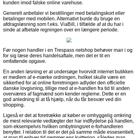
kunden imod falske online varehuse.
Generelt anbefaler vi bestillinger med betalingskort eller
betalinger med mobilen. Alternativt burde du bruge en
afdragsløsning som f.eks. ViaBill, i tilfælde af at du har i
sinde at afbetale regningen over en længere periode.
Før nogen handler i en Trespass netshop behøver man i og
for sig læse deres handelsaftale, men det er tit en
omfattende opgave.
En anden løsning er at undersøge hvorvidt internet butikken
er medlem af e-mærke ordningen, hvilket skulle være en
sikkerhed for at online forretningen adlyder den officielle
danske lovgivning, tillige med at e-handlen fra tid til anden
overværes af fagmænd som kender reglerne. Dette er en
god anledning til at få hjælp, når du får besvær ved din
shopping.
Ligeså er det at foretrække at køber er omhyggelig omkring
de mest relevante vedtægter der har indflydelse på handlen,
som eksempelvis hvilken ombytningsret e-forhandleren
benytter. I relation til det er det på samme måde essesentielt,
at man til enhver tid gemmer ens kvittering, således man