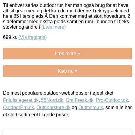
Til enhver seriøs outdoor tur, har man også brug for at have
alt sit gear med og det kan du med denne Trek rygsæk med
hele 85 liters plads.Â Den kommer med et stort hovedrum, 2
sidelommer med ekstra plads samt en rum i bunden til f.eks.
støvler og andre t
(Læs mere)
699
kr.
(Vis fragtpris)
Læs mere »
Køb nu »
De mest populære outdoor-webshops er i øjeblikket
Friluftslageret.dk
,
55Nord.dk
,
GrejFreak.dk
,
Pro-Outdoor.dk
,
OutdoorPro.dk
,
Outdoorstore.dk
og
Outmore.dk
, som alle har
et stort sortiment til gode priser.