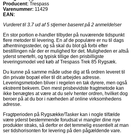
Producent:
Trespass
Varenummer:
11429
EAN:
Vurderet til
3.7
ud af 5 stjerner baseret på
2
anmeldelser
En stor portion e-handler tilbyder på nuværende tidspunkt
flere metoder til levering. En af de populære er nu til dags
afhentningssteder, og så skal du blot gå forbi efter
bestillingen når der er mulighed for det. Muligheden er altså
yderst smertefri, og typisk tillige den prisbilligste
leveringsmodel ved køb af Trespass Trek 85 Rygsæk.
Du kunne på samme måde udse dig at få ordren leveret til
din private bopæl eller til dit arbejdes adresse.
Leveringsmetoden bliver i regelen en tak dyrere, men også
ekstremt bekvem. Den mest prisbevidste fragtmetode kan
ikke benægtes at være at du selv henter ordren, hvilket dog
beroer på at du bor i nærheden af online virksomhedens
adresse.
Fragtperioden på Rygsække/Tasker kan i nogle tilfælde
være yderst bestemmende forudsat vi mangler dine nye
produkter straks, så derfor er det temmelig essentielt at man
ser tidshorisonten for levering på den pågældende vare.