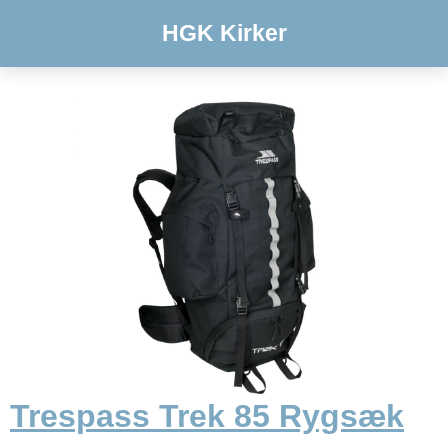
HGK Kirker
Trespass Trek 85 Rygsæk