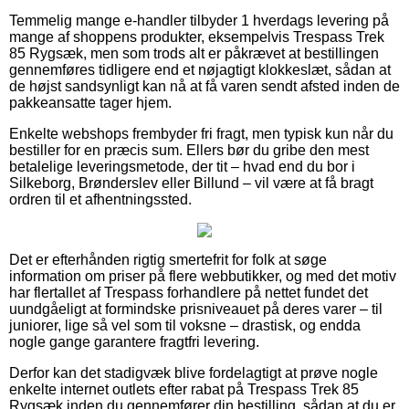
Temmelig mange e-handler tilbyder 1 hverdags levering på
mange af shoppens produkter, eksempelvis Trespass Trek
85 Rygsæk, men som trods alt er påkrævet at bestillingen
gennemføres tidligere end et nøjagtigt klokkeslæt, sådan at
de højst sandsynligt kan nå at få varen sendt afsted inden de
pakkeansatte tager hjem.
Enkelte webshops frembyder fri fragt, men typisk kun når du
bestiller for en præcis sum. Ellers bør du gribe den mest
betalelige leveringsmetode, der tit – hvad end du bor i
Silkeborg, Brønderslev eller Billund – vil være at få bragt
ordren til et afhentningssted.
Det er efterhånden rigtig smertefrit for folk at søge
information om priser på flere webbutikker, og med det motiv
har flertallet af Trespass forhandlere på nettet fundet det
uundgåeligt at formindske prisniveauet på deres varer – til
juniorer, lige så vel som til voksne – drastisk, og endda
nogle gange garantere fragtfri levering.
Derfor kan det stadigvæk blive fordelagtigt at prøve nogle
enkelte internet outlets efter rabat på Trespass Trek 85
Rygsæk inden du gennemfører din bestilling, sådan at du er