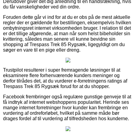
Derudover giver det dig anledning til en håndsrækning, hvis
du får vanskeligheder ved din ordre.
Foruden dette går vi ind for at du er obs på de mest aktuelle
regler der er gældende for bestillingen, eksempelvis hvilken
ombytningsret internet virksomheden bruger. I relation til det
er det tillige afgørende, at man når som helst bibeholder sin
kvittering, således man senere vil kunne bevidne sin
shopping af Trespass Trek 85 Rygsæk, ligegyldigt om du
søger en vare til en pige eller dreng.
Trustpilot resulterer i super fremragende løsninger til at
eksaminere flere forhenværende kunders meninger og
derfor tilrådes det, at du vurderer e-forretningens ratings af
Trespass Trek 85 Rygsæk forud for at du shopper.
Facebook frembringer også regulære gunstige genveje til at
få indtryk af internet webshoppens popularitet. Herinde ses
mange internet forretninger hvor kunder kan frembringe en
vurdering af ordreforløbet, hvilket på samme måde bør
drages fordel af til vurdering af tilfredsheden hos kunderne.