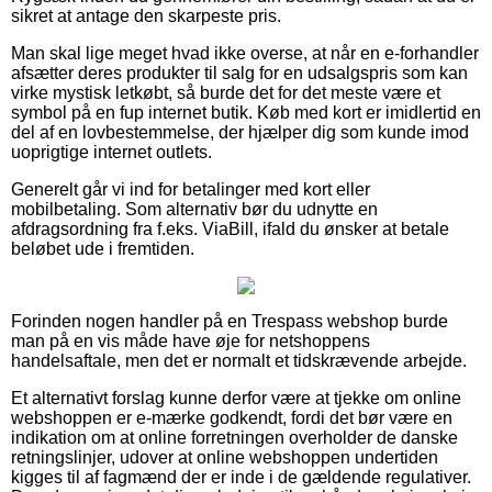
sikret at antage den skarpeste pris.
Man skal lige meget hvad ikke overse, at når en e-forhandler
afsætter deres produkter til salg for en udsalgspris som kan
virke mystisk letkøbt, så burde det for det meste være et
symbol på en fup internet butik. Køb med kort er imidlertid en
del af en lovbestemmelse, der hjælper dig som kunde imod
uoprigtige internet outlets.
Generelt går vi ind for betalinger med kort eller
mobilbetaling. Som alternativ bør du udnytte en
afdragsordning fra f.eks. ViaBill, ifald du ønsker at betale
beløbet ude i fremtiden.
Forinden nogen handler på en Trespass webshop burde
man på en vis måde have øje for netshoppens
handelsaftale, men det er normalt et tidskrævende arbejde.
Et alternativt forslag kunne derfor være at tjekke om online
webshoppen er e-mærke godkendt, fordi det bør være en
indikation om at online forretningen overholder de danske
retningslinjer, udover at online webshoppen undertiden
kigges til af fagmænd der er inde i de gældende regulativer.