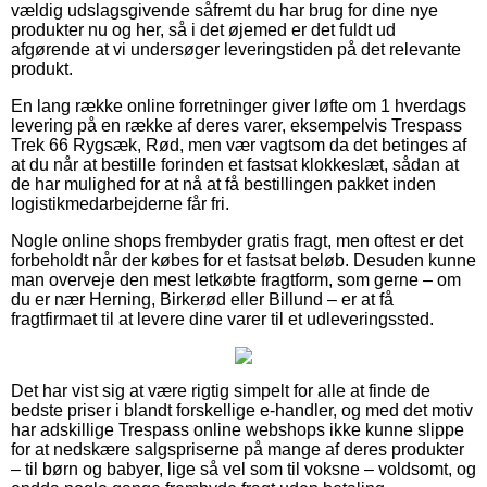
vældig udslagsgivende såfremt du har brug for dine nye
produkter nu og her, så i det øjemed er det fuldt ud
afgørende at vi undersøger leveringstiden på det relevante
produkt.
En lang række online forretninger giver løfte om 1 hverdags
levering på en række af deres varer, eksempelvis Trespass
Trek 66 Rygsæk, Rød, men vær vagtsom da det betinges af
at du når at bestille forinden et fastsat klokkeslæt, sådan at
de har mulighed for at nå at få bestillingen pakket inden
logistikmedarbejderne får fri.
Nogle online shops frembyder gratis fragt, men oftest er det
forbeholdt når der købes for et fastsat beløb. Desuden kunne
man overveje den mest letkøbte fragtform, som gerne – om
du er nær Herning, Birkerød eller Billund – er at få
fragtfirmaet til at levere dine varer til et udleveringssted.
Det har vist sig at være rigtig simpelt for alle at finde de
bedste priser i blandt forskellige e-handler, og med det motiv
har adskillige Trespass online webshops ikke kunne slippe
for at nedskære salgspriserne på mange af deres produkter
– til børn og babyer, lige så vel som til voksne – voldsomt, og