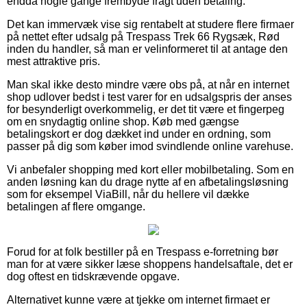
endda nogle gange frembyde fragt uden betaling.
Det kan immervæk vise sig rentabelt at studere flere firmaer
på nettet efter udsalg på Trespass Trek 66 Rygsæk, Rød
inden du handler, så man er velinformeret til at antage den
mest attraktive pris.
Man skal ikke desto mindre være obs på, at når en internet
shop udlover bedst i test varer for en udsalgspris der anses
for besynderligt overkommelig, er det tit være et fingerpeg
om en snydagtig online shop. Køb med gængse
betalingskort er dog dækket ind under en ordning, som
passer på dig som køber imod svindlende online varehuse.
Vi anbefaler shopping med kort eller mobilbetaling. Som en
anden løsning kan du drage nytte af en afbetalingsløsning
som for eksempel ViaBill, når du hellere vil dække
betalingen af flere omgange.
Forud for at folk bestiller på en Trespass e-forretning bør
man for at være sikker læse shoppens handelsaftale, det er
dog oftest en tidskrævende opgave.
Alternativet kunne være at tjekke om internet firmaet er