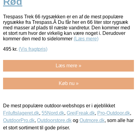
Rød
Trespass Trek 66 rygsækken er en af de mest populære
rygsække fra Trespass.Â Du får her en 66 liter stor rygsæk
med masser af plads til næste vandretur. Den kommer med
et stort rum hvor der virkelig kan være noget i. Derudover
kommer den med to sidelommer
(Læs mere)
495
kr.
(Vis fragtpris)
Læs mere »
Køb nu »
De mest populære outdoor-webshops er i øjeblikket
Friluftslageret.dk
,
55Nord.dk
,
GrejFreak.dk
,
Pro-Outdoor.dk
,
OutdoorPro.dk
,
Outdoorstore.dk
og
Outmore.dk
, som alle har
et stort sortiment til gode priser.