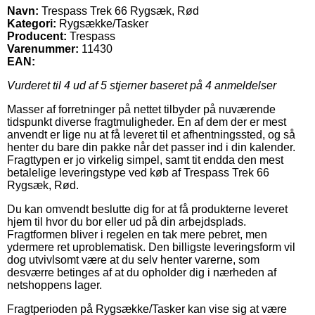
Navn:
Trespass Trek 66 Rygsæk, Rød
Kategori:
Rygsække/Tasker
Producent:
Trespass
Varenummer:
11430
EAN:
Vurderet til
4
ud af 5 stjerner baseret på
4
anmeldelser
Masser af forretninger på nettet tilbyder på nuværende
tidspunkt diverse fragtmuligheder. En af dem der er mest
anvendt er lige nu at få leveret til et afhentningssted, og så
henter du bare din pakke når det passer ind i din kalender.
Fragttypen er jo virkelig simpel, samt tit endda den mest
betalelige leveringstype ved køb af Trespass Trek 66
Rygsæk, Rød.
Du kan omvendt beslutte dig for at få produkterne leveret
hjem til hvor du bor eller ud på din arbejdsplads.
Fragtformen bliver i regelen en tak mere pebret, men
ydermere ret uproblematisk. Den billigste leveringsform vil
dog utvivlsomt være at du selv henter varerne, som
desværre betinges af at du opholder dig i nærheden af
netshoppens lager.
Fragtperioden på Rygsække/Tasker kan vise sig at være