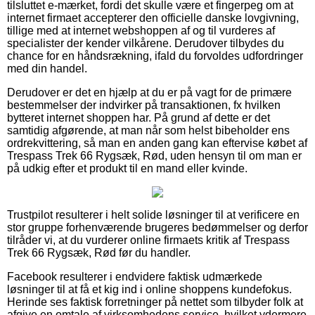
tilsluttet e-mærket, fordi det skulle være et fingerpeg om at
internet firmaet accepterer den officielle danske lovgivning,
tillige med at internet webshoppen af og til vurderes af
specialister der kender vilkårene. Derudover tilbydes du
chance for en håndsrækning, ifald du forvoldes udfordringer
med din handel.
Derudover er det en hjælp at du er på vagt for de primære
bestemmelser der indvirker på transaktionen, fx hvilken
bytteret internet shoppen har. På grund af dette er det
samtidig afgørende, at man når som helst bibeholder ens
ordrekvittering, så man en anden gang kan eftervise købet af
Trespass Trek 66 Rygsæk, Rød, uden hensyn til om man er
på udkig efter et produkt til en mand eller kvinde.
Trustpilot resulterer i helt solide løsninger til at verificere en
stor gruppe forhenværende brugeres bedømmelser og derfor
tilråder vi, at du vurderer online firmaets kritik af Trespass
Trek 66 Rygsæk, Rød før du handler.
Facebook resulterer i endvidere faktisk udmærkede
løsninger til at få et kig ind i online shoppens kundefokus.
Herinde ses faktisk forretninger på nettet som tilbyder folk at
afgive en omtale af virksomhedens service, hvilket ydermere