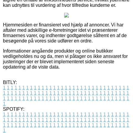
kan udnyttes til vurdering af hvor tilfredse kunderne er.
Hjemmesiden er finansieret ved hjælp af annoncer. Vi har
aftaler med adskillige e-forretninger idet vi præsenterer
firmaernes varer, og indhenter godtgørelse såfremt en af de
besøgende på vores side udfører en ordre.
Informationer angående produkter og online butikker
vedligeholdes nu og da, men vi påtager os ikke ansvaret for
justeringer der er blevet implementeret siden seneste
opdatering af de viste data.
BITLY:
1
1
1
1
1
1
1
1
1
1
1
1
1
1
1
1
1
1
1
1
1
1
1
1
1
1
1
1
1
1
1
1
1
1
1
1
1
1
1
1
1
1
1
1
1
1
1
1
1
1
1
1
1
1
1
1
1
1
1
1
1
1
1
1
1
1
1
1
1
1
1
1
1
1
1
1
1
1
1
1
1
1
1
1
1
1
1
1
1
1
1
1
1
1
1
1
1
1
1
1
SPOTIFY:
1
1
1
1
1
1
1
1
1
1
1
1
1
1
1
1
1
1
1
1
1
1
1
1
1
1
1
1
1
1
1
1
1
1
1
1
1
1
1
1
1
1
1
1
1
1
1
1
1
1
1
1
1
1
1
1
1
1
1
1
1
1
1
1
1
1
1
1
1
1
1
1
1
1
1
1
1
1
1
1
1
1
1
1
1
1
1
1
1
1
1
1
1
1
1
1
1
1
1
1