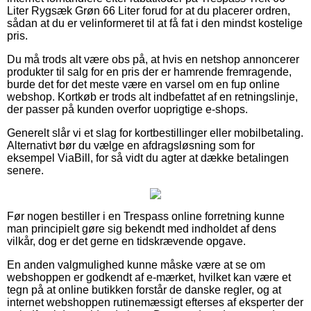
Liter Rygsæk Grøn 66 Liter forud for at du placerer ordren,
sådan at du er velinformeret til at få fat i den mindst kostelige
pris.
Du må trods alt være obs på, at hvis en netshop annoncerer
produkter til salg for en pris der er hamrende fremragende,
burde det for det meste være en varsel om en fup online
webshop. Kortkøb er trods alt indbefattet af en retningslinje,
der passer på kunden overfor uoprigtige e-shops.
Generelt slår vi et slag for kortbestillinger eller mobilbetaling.
Alternativt bør du vælge en afdragsløsning som for
eksempel ViaBill, for så vidt du agter at dække betalingen
senere.
Før nogen bestiller i en Trespass online forretning kunne
man principielt gøre sig bekendt med indholdet af dens
vilkår, dog er det gerne en tidskrævende opgave.
En anden valgmulighed kunne måske være at se om
webshoppen er godkendt af e-mærket, hvilket kan være et
tegn på at online butikken forstår de danske regler, og at
internet webshoppen rutinemæssigt efterses af eksperter der