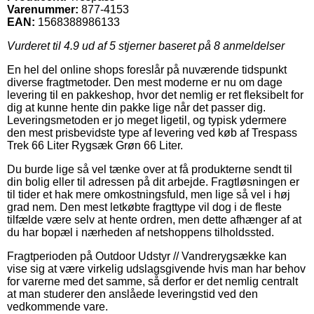
Varenummer:
877-4153
EAN:
1568388986133
Vurderet til
4.9
ud af 5 stjerner baseret på
8
anmeldelser
En hel del online shops foreslår på nuværende tidspunkt
diverse fragtmetoder. Den mest moderne er nu om dage
levering til en pakkeshop, hvor det nemlig er ret fleksibelt for
dig at kunne hente din pakke lige når det passer dig.
Leveringsmetoden er jo meget ligetil, og typisk ydermere
den mest prisbevidste type af levering ved køb af Trespass
Trek 66 Liter Rygsæk Grøn 66 Liter.
Du burde lige så vel tænke over at få produkterne sendt til
din bolig eller til adressen på dit arbejde. Fragtløsningen er
til tider et hak mere omkostningsfuld, men lige så vel i høj
grad nem. Den mest letkøbte fragttype vil dog i de fleste
tilfælde være selv at hente ordren, men dette afhænger af at
du har bopæl i nærheden af netshoppens tilholdssted.
Fragtperioden på Outdoor Udstyr // Vandrerygsække kan
vise sig at være virkelig udslagsgivende hvis man har behov
for varerne med det samme, så derfor er det nemlig centralt
at man studerer den anslåede leveringstid ved den
vedkommende vare.