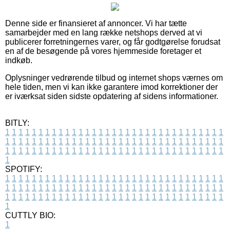
Denne side er finansieret af annoncer. Vi har tætte
samarbejder med en lang række netshops derved at vi
publicerer forretningernes varer, og får godtgørelse forudsat
en af de besøgende på vores hjemmeside foretager et
indkøb.
Oplysninger vedrørende tilbud og internet shops værnes om
hele tiden, men vi kan ikke garantere imod korrektioner der
er iværksat siden sidste opdatering af sidens informationer.
BITLY:
1
1
1
1
1
1
1
1
1
1
1
1
1
1
1
1
1
1
1
1
1
1
1
1
1
1
1
1
1
1
1
1
1
1
1
1
1
1
1
1
1
1
1
1
1
1
1
1
1
1
1
1
1
1
1
1
1
1
1
1
1
1
1
1
1
1
1
1
1
1
1
1
1
1
1
1
1
1
1
1
1
1
1
1
1
1
1
1
1
1
1
1
1
1
1
1
1
1
1
1
SPOTIFY:
1
1
1
1
1
1
1
1
1
1
1
1
1
1
1
1
1
1
1
1
1
1
1
1
1
1
1
1
1
1
1
1
1
1
1
1
1
1
1
1
1
1
1
1
1
1
1
1
1
1
1
1
1
1
1
1
1
1
1
1
1
1
1
1
1
1
1
1
1
1
1
1
1
1
1
1
1
1
1
1
1
1
1
1
1
1
1
1
1
1
1
1
1
1
1
1
1
1
1
1
CUTTLY BIO:
1