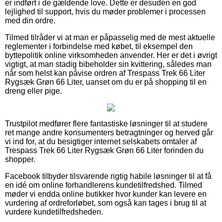
er indført i de gældende love. Dette er desuden en god
lejlighed til support, hvis du møder problemer i processen
med din ordre.
Tilmed tilråder vi at man er påpasselig med de mest aktuelle
reglementer i forbindelse med købet, til eksempel den
byttepolitik online virksomheden anvender. Her er det i øvrigt
vigtigt, at man stadig bibeholder sin kvittering, således man
når som helst kan påvise ordren af Trespass Trek 66 Liter
Rygsæk Grøn 66 Liter, uanset om du er på shopping til en
dreng eller pige.
Trustpilot medfører flere fantastiske løsninger til at studere
ret mange andre konsumenters betragtninger og herved går
vi ind for, at du besigtiger internet selskabets omtaler af
Trespass Trek 66 Liter Rygsæk Grøn 66 Liter forinden du
shopper.
Facebook tilbyder tilsvarende rigtig habile løsninger til at få
en idé om online forhandlerens kundetilfredshed. Tilmed
møder vi endda online butikker hvor kunder kan levere en
vurdering af ordreforløbet, som også kan tages i brug til at
vurdere kundetilfredsheden.