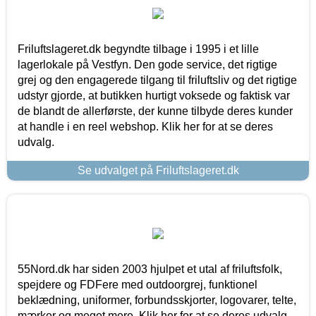
Friluftslageret.dk begyndte tilbage i 1995 i et lille
lagerlokale på Vestfyn. Den gode service, det rigtige
grej og den engagerede tilgang til friluftsliv og det rigtige
udstyr gjorde, at butikken hurtigt voksede og faktisk var
de blandt de allerførste, der kunne tilbyde deres kunder
at handle i en reel webshop. Klik her for at se deres
udvalg.
Se udvalget på Friluftslageret.dk
55Nord.dk har siden 2003 hjulpet et utal af friluftsfolk,
spejdere og FDFere med outdoorgrej, funktionel
beklædning, uniformer, forbundsskjorter, logovarer, telte,
mærker og meget mere. Klik her for at se deres udvalg.