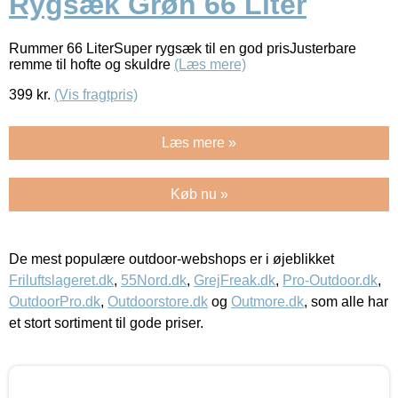
Rygsæk Grøn 66 Liter
Rummer 66 LiterSuper rygsæk til en god prisJusterbare
remme til hofte og skuldre
(Læs mere)
399
kr.
(Vis fragtpris)
Læs mere »
Køb nu »
De mest populære outdoor-webshops er i øjeblikket
Friluftslageret.dk
,
55Nord.dk
,
GrejFreak.dk
,
Pro-Outdoor.dk
,
OutdoorPro.dk
,
Outdoorstore.dk
og
Outmore.dk
, som alle har
et stort sortiment til gode priser.