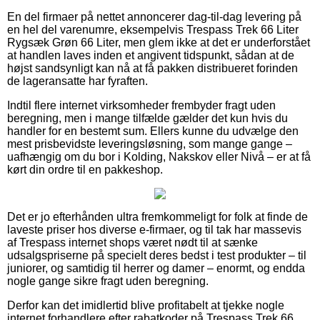
En del firmaer på nettet annoncerer dag-til-dag levering på
en hel del varenumre, eksempelvis Trespass Trek 66 Liter
Rygsæk Grøn 66 Liter, men glem ikke at det er underforstået
at handlen laves inden et angivent tidspunkt, sådan at de
højst sandsynligt kan nå at få pakken distribueret forinden
de lageransatte har fyraften.
Indtil flere internet virksomheder frembyder fragt uden
beregning, men i mange tilfælde gælder det kun hvis du
handler for en bestemt sum. Ellers kunne du udvælge den
mest prisbevidste leveringsløsning, som mange gange –
uafhængig om du bor i Kolding, Nakskov eller Nivå – er at få
kørt din ordre til en pakkeshop.
Det er jo efterhånden ultra fremkommeligt for folk at finde de
laveste priser hos diverse e-firmaer, og til tak har massevis
af Trespass internet shops været nødt til at sænke
udsalgspriserne på specielt deres bedst i test produkter – til
juniorer, og samtidig til herrer og damer – enormt, og endda
nogle gange sikre fragt uden beregning.
Derfor kan det imidlertid blive profitabelt at tjekke nogle
internet forhandlere efter rabatkoder på Trespass Trek 66