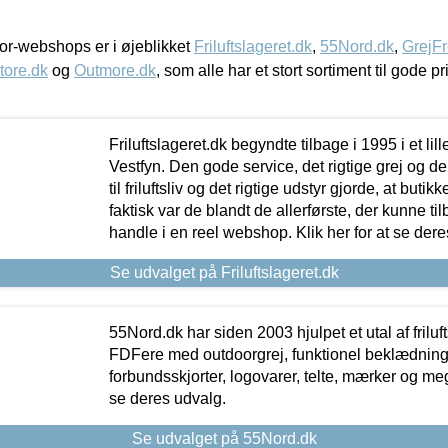
r-webshops er i øjeblikket
Friluftslageret.dk
,
55Nord.dk
,
GrejFr
tore.dk
og
Outmore.dk
, som alle har et stort sortiment til gode pr
Friluftslageret.dk begyndte tilbage i 1995 i et lil
Vestfyn. Den gode service, det rigtige grej og 
til friluftsliv og det rigtige udstyr gjorde, at buti
faktisk var de blandt de allerførste, der kunne ti
handle i en reel webshop. Klik her for at se dere
Se udvalget på Friluftslageret.dk
55Nord.dk har siden 2003 hjulpet et utal af friluf
FDFere med outdoorgrej, funktionel beklædning,
forbundsskjorter, logovarer, telte, mærker og meg
se deres udvalg.
Se udvalget på 55Nord.dk