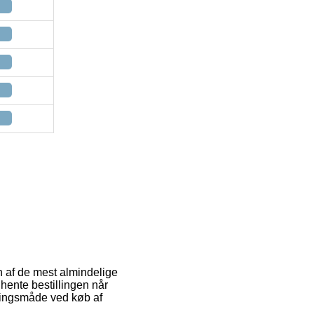
n af de mest almindelige
 hente bestillingen når
veringsmåde ved køb af