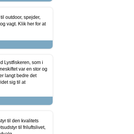
il outdoor, spejder,
 og vagt. Klik her for at
d Lystfiskeren, som i
neskiftet var en stor og
r langt bedre det
et sig til at
r til den kvalitets
dstyr til friluftslivet,
udvalg.