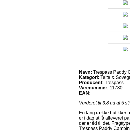
Navn:
Trespass Paddy C
Kategori:
Telte & Soveg
Producent:
Trespass
Varenummer:
11780
EAN:
Vurderet til
3.8
ud af 5 st
En lang række butikker på
er i dag at få afleveret 
der er tid til det. Fragtt
Trespass Paddy Camping