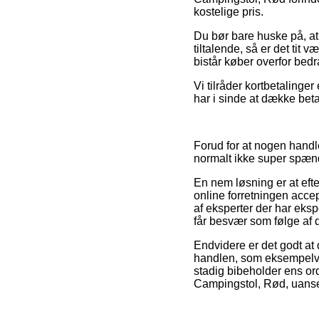
kostelige pris.
Du bør bare huske på, at
tiltalende, så er det tit v
bistår køber overfor bed
Vi tilråder kortbetalinger
har i sinde at dække beta
Forud for at nogen handl
normalt ikke super spæ
En nem løsning er at efte
online forretningen accep
af eksperter der har eksp
får besvær som følge af d
Endvidere er det godt a
handlen, som eksempelvis 
stadig bibeholder ens or
Campingstol, Rød, uanset