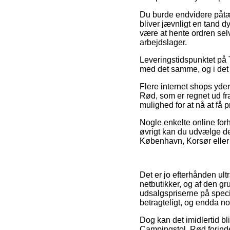
Du burde endvidere påtænk
bliver jævnligt en tand dy
være at hente ordren sel
arbejdslager.
Leveringstidspunktet på 
med det samme, og i det ø
Flere internet shops yd
Rød, som er regnet ud fra
mulighed for at nå at få p
Nogle enkelte online forh
øvrigt kan du udvælge de
København, Korsør eller So
Det er jo efterhånden ult
netbutikker, og af den gr
udsalgspriserne på specie
betragteligt, og endda no
Dog kan det imidlertid bl
Campingstol, Rød forinde