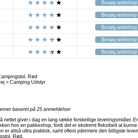
Besøg webshop
Besøg webshop
Besøg webshop
Besøg webshop
Besøg webshop
ampingstol, Rød
rej > Camping Udstyr
jerner baseret på
25
anmeldelser
 nettet giver i dag en lang række forskellige leveringsmidler. E
pakken hos en pakkeshop, fordi det er ekstremt fleksibelt at kunne
ypen er altså ultra praktisk, samt oftest ydermere den billigste le
stol, Rød.