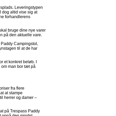
jdsplads. Leveringstypen
 dog altid vise sig at
ine forhandlerens
skal bruge dine nye varer
en på den aktuelle vare.
ss Paddy Campingstol,
nstagen til at de har
r et konkret beløb. I
ig om man bor tæt på
iser fra flere
 at at stampe
til herrer og damer –
rabat på Trespass Paddy
at opnå den mindst