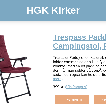
HGK Kirker
Trespass Pad
Campingstol,
Trespass Paddy er en klassisk
foldes sammen så den ikke fylde
kommer med en let padding sådan
den når man sidder på den.Â 
sådan den også kan holde til li
mere)
399
kr.
(Vis fragtpris)
Læs mere »
Kø