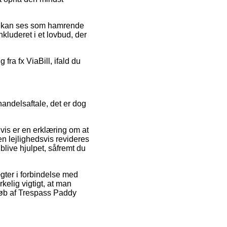
der kan ses som hamrende
inkluderet i et lovbud, der
fra fx ViaBill, ifald du
andelsaftale, det er dog
vis er en erklæring om at
en lejlighedsvis revideres
blive hjulpet, såfremt du
ter i forbindelse med
kelig vigtigt, at man
 køb af Trespass Paddy