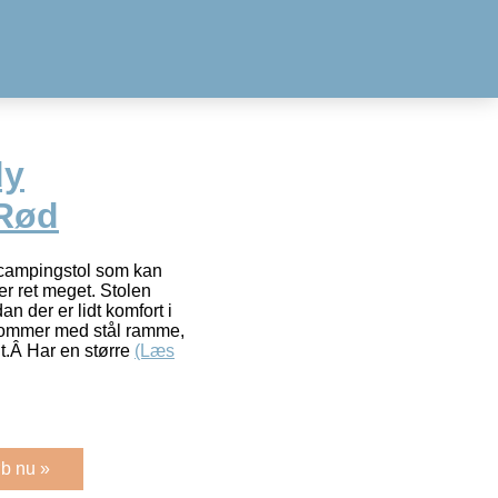
dy
 Rød
 campingstol som kan
r ret meget. Stolen
 der er lidt komfort i
Kommer med stål ramme,
dt.Â Har en større
(Læs
b nu »