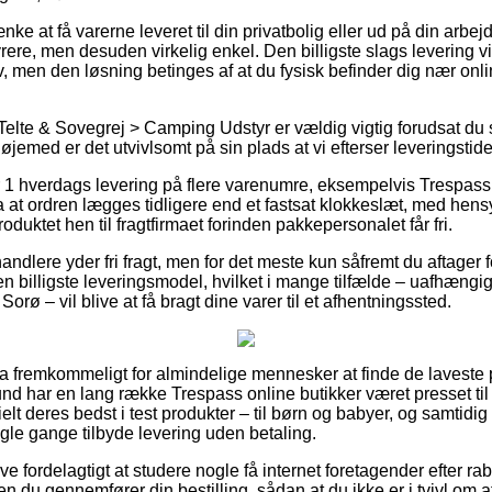
e at få varerne leveret til din privatbolig eller ud på din arbe
rere, men desuden virkelig enkel. Den billigste slags levering vil
v, men den løsning betinges af at du fysisk befinder dig nær onl
Telte & Sovegrej > Camping Udstyr er vældig vigtig forudsat du 
jemed er det utvivlsomt på sin plads at vi efterser leveringstid
er 1 hverdags levering på flere varenumre, eksempelvis Trespa
 at ordren lægges tidligere end et fastsat klokkeslæt, med hensy
roduktet hen til fragtfirmaet forinden pakkepersonalet får fri.
andlere yder fri fragt, men for det meste kun såfremt du aftager fo
n billigste leveringsmodel, hvilket i mange tilfælde – uafhæng
rø – vil blive at få bragt dine varer til et afhentningssted.
ra fremkommeligt for almindelige mennesker at finde de laveste pr
und har en lang række Trespass online butikker været presset til
lt deres bedst i test produkter – til børn og babyer, og samtidig 
gle gange tilbyde levering uden betaling.
ive fordelagtigt at studere nogle få internet foretagender efter 
n du gennemfører din bestilling, sådan at du ikke er i tvivl om 