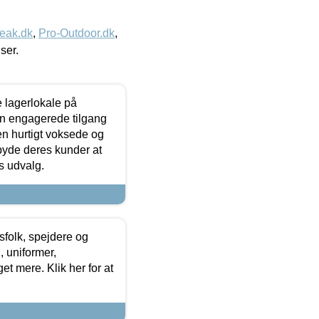
eak.dk
,
Pro-Outdoor.dk
,
iser.
le lagerlokale på
den engagerede tilgang
kken hurtigt voksede og
lbyde deres kunder at
s udvalg.
tsfolk, spejdere og
 uniformer,
et mere. Klik her for at