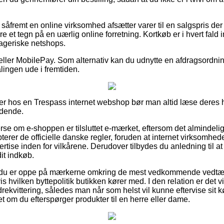
 såfremt en online virksomhed afsætter varer til en salgspris 
ære et tegn på en uærlig online forretning. Kortkøb er i hvert fald 
rageriske netshops.
 eller MobilePay. Som alternativ kan du udnytte en afdragsordning 
lingen ude i fremtiden.
er hos en Trespass internet webshop bør man altid læse deres h
ndende.
rse om e-shoppen er tilsluttet e-mærket, eftersom det almindelig
terer de officielle danske regler, foruden at internet virksomhed
ertise inden for vilkårene. Derudover tilbydes du anledning til at 
it indkøb.
t du er oppe på mærkerne omkring de mest vedkommende vedtæg
hvilken byttepolitik butikken kører med. I den relation er det vir
drekvittering, således man når som helst vil kunne eftervise sit
 om du efterspørger produkter til en herre eller dame.