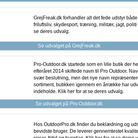
GrejFreak.dk forhandler alt det fede udstyr både t
friluftsliv, skydesport, træning, militær, jagt, politi
se deres udvalg.
Se udvalget på GrejFreak.dk
Pro-Outdoor.dk startede som en lille butik der he
efteråret 2014 skiftede navn til Pro Outdoor. Nav
svær beslutning, men det nye navn repræsentere
sortiment, butikken igennem en årrække har udvid
indeholde. Klik her for at se deres udvalg.
Se udvalget på Pro-Outdoor.dk
Hos OutdoorPro.dk finder du beklædning og udsty
bevidste bruger. De leverer gennemtestet kvalitetsu
rejser, fritid og hverdag. Klik her for at se deres 