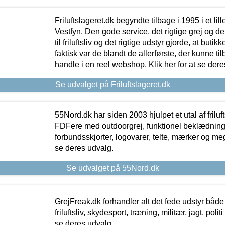
Friluftslageret.dk begyndte tilbage i 1995 i et lil
Vestfyn. Den gode service, det rigtige grej og 
til friluftsliv og det rigtige udstyr gjorde, at buti
faktisk var de blandt de allerførste, der kunne ti
handle i en reel webshop. Klik her for at se dere
Se udvalget på Friluftslageret.dk
55Nord.dk har siden 2003 hjulpet et utal af friluf
FDFere med outdoorgrej, funktionel beklædning,
forbundsskjorter, logovarer, telte, mærker og meg
se deres udvalg.
Se udvalget på 55Nord.dk
GrejFreak.dk forhandler alt det fede udstyr både t
friluftsliv, skydesport, træning, militær, jagt, politi
se deres udvalg.