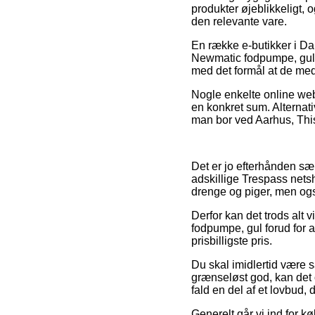
produkter øjeblikkeligt,
den relevante vare.
En række e-butikker i Da
Newmatic fodpumpe, gul, 
med det formål at de med 
Nogle enkelte online webs
en konkret sum. Alternati
man bor ved Aarhus, Thist
Det er jo efterhånden sær
adskillige Trespass netsh
drenge og piger, men ogs
Derfor kan det trods alt 
fodpumpe, gul forud for a
prisbilligste pris.
Du skal imidlertid være s
grænseløst god, kan det 
fald en del af et lovbud,
Generelt går vi ind for k