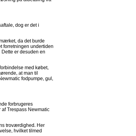
ftale, dog er det i
-mærket, da det burde
et forretningen undertiden
 Dette er desuden en
i forbindelse med købet,
ørende, at man til
s Newmatic fodpumpe, gul,
ende forbrugeres
er af Trespass Newmatic
pens troværdighed. Her
else, hvilket tilmed