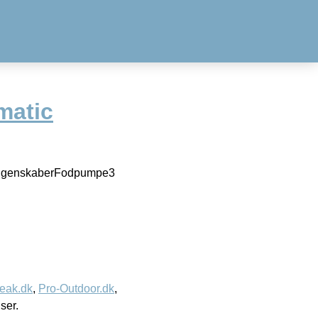
matic
g. EgenskaberFodpumpe3
eak.dk
,
Pro-Outdoor.dk
,
iser.