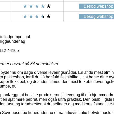
Besøg webshop
Besøg webshop
c fodpumpe, gul
liggeunderlag
112-44165
jerner baseret på
34
anmeldelser
ilbyder nu om dage diverse leveringsmåder. En af de mest almi
l en pakkeshop, fordi du så har fuld fleksibilitet til at hente dine 
 super fleksibel, og desuden tilmed den mest letkøbte leverings
umpe, gul.
nlægge at bestille produkterne til levering til din hjemmeadress
t en sjat mere pebret, men også ultra praktisk. Den prisbilligste
en løsning forudsætter at du befinder dig med kort afstand til e
Soveposer og liggeunderlag er naturligvis rigtig betydningsful