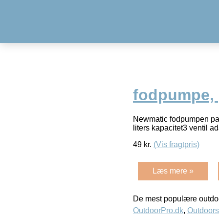
fodpumpe, 
Newmatic fodpumpen pass
liters kapacitet3 ventil 
49
kr.
(Vis fragtpris)
Læs mere »
De mest populære outdoo
OutdoorPro.dk
,
Outdoors