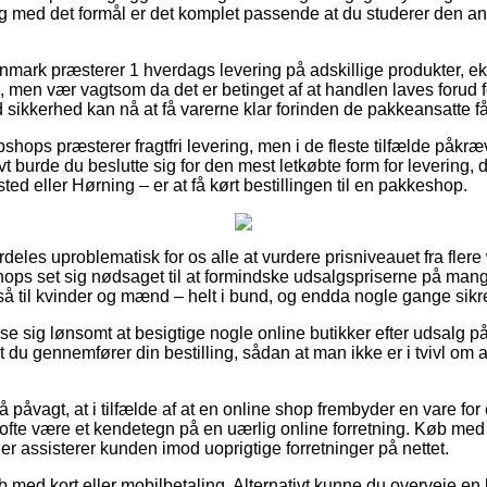
 og med det formål er det komplet passende at du studerer den a
nmark præsterer 1 hverdags levering på adskillige produkter, 
men vær vagtsom da det er betinget af at handlen laves forud for
sikkerhed kan nå at få varerne klar forinden de pakkeansatte får
hops præsterer fragtfri levering, men i de fleste tilfælde påkræ
vt burde du beslutte sig for den mest letkøbte form for levering,
ed eller Hørning – er at få kørt bestillingen til en pakkeshop.
deles uproblematisk for os alle at vurdere prisniveauet fra fler
ops set sig nødsaget til at formindske udsalgspriserne på mange
å til kvinder og mænd – helt i bund, og endda nogle gange sikre 
vise sig lønsomt at besigtige nogle online butikker efter udsalg
t du gennemfører din bestilling, sådan at man ikke er i tvivl om a
å påvagt, at i tilfælde af at en online shop frembyder en vare for
ofte være et kendetegn på en uærlig online forretning. Køb med b
 der assisterer kunden imod uoprigtige forretninger på nettet.
øb med kort eller mobilbetaling. Alternativt kunne du overveje en 