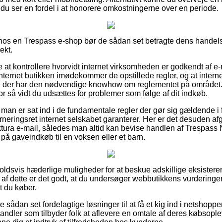
 du ser en fordel i at honorere omkostningerne over en periode.
 hos en Trespass e-shop bør de sådan set betragte dens handelsa
ekt.
e at kontrollere hvorvidt internet virksomheden er godkendt af e
nternet butikken imødekommer de opstillede regler, og at intern
e der har den nødvendige knowhow om reglementet på området.
or så vidt du udsættes for problemer som følge af dit indkøb.
t at man er sat ind i de fundamentale regler der gør sig gældende 
neringsret internet selskabet garanterer. Her er det desuden afg
aktura e-mail, således man altid kan bevise handlen af Trespas
på gaveindkøb til en voksen eller et barn.
orholdsvis hæderlige muligheder for at beskue adskillige eksister
af dette er det godt, at du undersøger webbutikkens vurdering
t du køber.
e sådan set fordelagtige løsninger til at få et kig ind i netshop
andler som tilbyder folk at aflevere en omtale af deres købsoplev