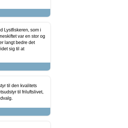
d Lystfiskeren, som i
neskiftet var en stor og
r langt bedre det
et sig til at
r til den kvalitets
dstyr til friluftslivet,
udvalg.