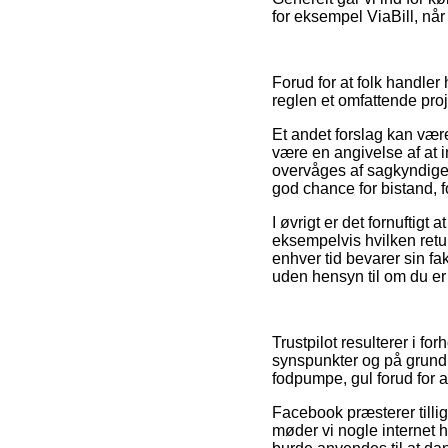
for eksempel ViaBill, når
Forud for at folk handler
reglen et omfattende proj
Et andet forslag kan vær
være en angivelse af at i
overvåges af sagkyndig
god chance for bistand, f
I øvrigt er det fornuftig
eksempelvis hvilken retur
enhver tid bevarer sin f
uden hensyn til om du er 
Trustpilot resulterer i f
synspunkter og på grund 
fodpumpe, gul forud for a
Facebook præsterer tillig
møder vi nogle internet h