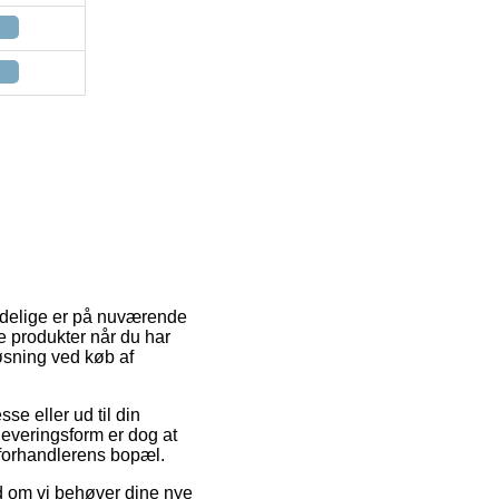
ndelige er på nuværende
nye produkter når du har
løsning ved køb af
e eller ud til din
 leveringsform er dog at
-forhandlerens bopæl.
d om vi behøver dine nye