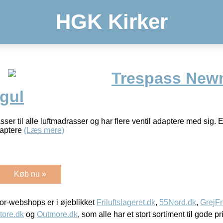
HGK Kirker
Trespass New
gul
er til alle luftmadrasser og har flere ventil adaptere med si
adaptere
(Læs mere)
Køb nu »
r-webshops er i øjeblikket
Friluftslageret.dk
,
55Nord.dk
,
GrejFr
tore.dk
og
Outmore.dk
, som alle har et stort sortiment til gode pr