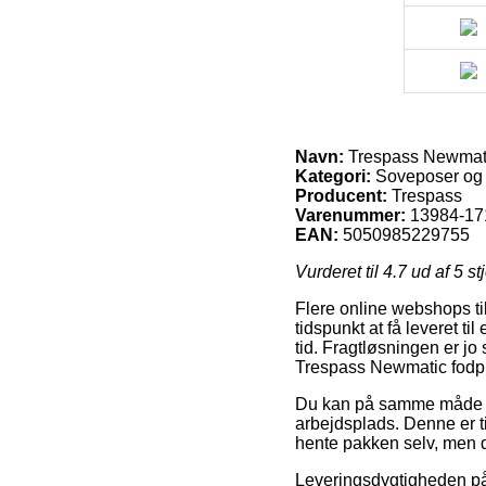
Navn:
Trespass Newmati
Kategori:
Soveposer og 
Producent:
Trespass
Varenummer:
13984-17
EAN:
5050985229755
Vurderet til
4.7
ud af 5 st
Flere online webshops t
tidspunkt at få leveret ti
tid. Fragtløsningen er jo
Trespass Newmatic fodp
Du kan på samme måde pla
arbejdsplads. Denne er ti
hente pakken selv, men d
Leveringsdygtigheden på 