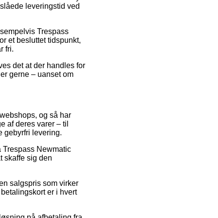
nslåede leveringstid ved
eksempelvis Trespass
 et besluttet tidspunkt,
 fri.
ves det at der handles for
 der gerne – uanset om
e webshops, og så har
 af deres varer – til
gebyrfri levering.
 på Trespass Newmatic
t skaffe sig den
 en salgspris som virker
etalingskort er i hvert
løsning på afbetaling fra