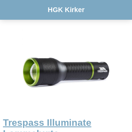
HGK Kirker
Trespass Illuminate