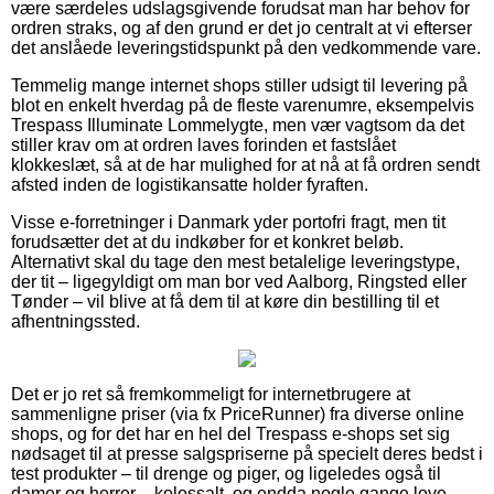
være særdeles udslagsgivende forudsat man har behov for
ordren straks, og af den grund er det jo centralt at vi efterser
det anslåede leveringstidspunkt på den vedkommende vare.
Temmelig mange internet shops stiller udsigt til levering på
blot en enkelt hverdag på de fleste varenumre, eksempelvis
Trespass Illuminate Lommelygte, men vær vagtsom da det
stiller krav om at ordren laves forinden et fastslået
klokkeslæt, så at de har mulighed for at nå at få ordren sendt
afsted inden de logistikansatte holder fyraften.
Visse e-forretninger i Danmark yder portofri fragt, men tit
forudsætter det at du indkøber for et konkret beløb.
Alternativt skal du tage den mest betalelige leveringstype,
der tit – ligegyldigt om man bor ved Aalborg, Ringsted eller
Tønder – vil blive at få dem til at køre din bestilling til et
afhentningssted.
Det er jo ret så fremkommeligt for internetbrugere at
sammenligne priser (via fx PriceRunner) fra diverse online
shops, og for det har en hel del Trespass e-shops set sig
nødsaget til at presse salgspriserne på specielt deres bedst i
test produkter – til drenge og piger, og ligeledes også til
damer og herrer – kolossalt, og endda nogle gange love