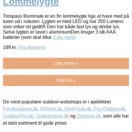
Lommelygte
Trespass Illuminate er en fin lommelygte lige at have med på
turen ud i naturen. Lygten er med LED og har 350 Lumens
som virker ret godt!Â Den har både fast lys og strobe lys.
Selve lygten er lavet i aluminiumDen bruger 3 stk AAA
batterier (som skal tilkø
(Læs mere)
189
kr.
(Vis fragtpris)
Læs mere »
Køb nu »
De mest populære outdoor-webshops er i øjeblikket
Friluftslageret.dk
,
55Nord.dk
,
GrejFreak.dk
,
Pro-Outdoor.dk
,
OutdoorPro.dk
,
Outdoorstore.dk
og
Outmore.dk
, som alle har
et stort sortiment til gode priser.