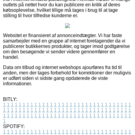
outlets på nettet hvor du kan publicere en kritik af deres
købsoplevelse, hvilket tillige må tages i brug til at tage
stilling til hvor tilfredse kunderne er.
Websitet er finansieret af annonceindtægter. Vi har faste
samarbejder med en gruppe af internet foretagender da vi
publicerer butikkernes produkter, og tager imod godtgørelse
om den besøgende vi sender videre gennemfører en
handel.
Data om tilbud og internet webshops ajourføres fra tid til
anden, men der tages forbehold for korrektioner der muligvis
er udført siden vi sidste gang opdaterede de viste
informationer.
BITLY:
1
1
1
1
1
1
1
1
1
1
1
1
1
1
1
1
1
1
1
1
1
1
1
1
1
1
1
1
1
1
1
1
1
1
1
1
1
1
1
1
1
1
1
1
1
1
1
1
1
1
1
1
1
1
1
1
1
1
1
1
1
1
1
1
1
1
1
1
1
1
1
1
1
1
1
1
1
1
1
1
1
1
1
1
1
1
1
1
1
1
1
1
1
1
1
1
1
1
1
1
SPOTIFY:
1
1
1
1
1
1
1
1
1
1
1
1
1
1
1
1
1
1
1
1
1
1
1
1
1
1
1
1
1
1
1
1
1