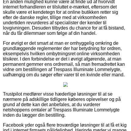
En anden mulighed kunne være at finde ud af hvorvidt
internet forhandleren er tilsluttet e-mærket, eftersom det
skulle være et kendetegn for at online butikken retter sig
efter de danske regler, tillige med at virksomheden
undertiden revurderes af specialister der kender til
lovgivningen. Desuden tilbydes du chance for at få bistand,
når du får dilemmaer som følge af din handel.
For øvrigt er det smart at man er omhyggelig omkring de
grundlæggende reglementer der har betydning for ordren,
eksempelvis hvilken ombytningsret online virksomheden
tilsikrer. I den forbindelse er det i øvrigt afgørende, at man
permanent gemmer ens ordremail, så man fremadrettet kan
vidne om bestillingen af Trespass Illuminate Lommelygte,
uafhængig om du søger efter varer til en kvinde eller mand.
Trustpilot medfører visse hæderlige løsninger til at se
nærmere på adskillige tidligere køberes oplevelser og på
grund af dette kan det anbefales, at du vurderer
netshoppens omtaler af Trespass Illuminate Lommelygte
inden du lægger din bestilling.
Facebook yder også flere troværdige løsninger til at få et kig
ind i internet firmaets pålidelighed. Herinde møder vi mange