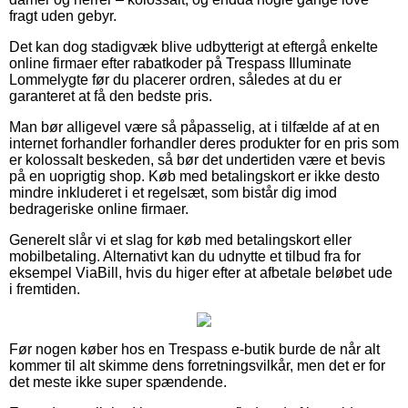
fragt uden gebyr.
Det kan dog stadigvæk blive udbytterigt at eftergå enkelte
online firmaer efter rabatkoder på Trespass Illuminate
Lommelygte før du placerer ordren, således at du er
garanteret at få den bedste pris.
Man bør alligevel være så påpasselig, at i tilfælde af at en
internet forhandler forhandler deres produkter for en pris som
er kolossalt beskeden, så bør det undertiden være et bevis
på en uoprigtig shop. Køb med betalingskort er ikke desto
mindre inkluderet i et regelsæt, som bistår dig imod
bedrageriske online firmaer.
Generelt slår vi et slag for køb med betalingskort eller
mobilbetaling. Alternativt kan du udnytte et tilbud fra for
eksempel ViaBill, hvis du higer efter at afbetale beløbet ude
i fremtiden.
Før nogen køber hos en Trespass e-butik burde de når alt
kommer til alt skimme dens forretningsvilkår, men det er for
det meste ikke super spændende.