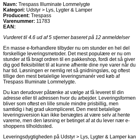
Navn:
Trespass Illuminate Lommelygte
Kategori:
Udstyr > Lys, Lygter & Lamper
Producent:
Trespass
Varenummer:
11783
EAN:
Vurderet til
4.6
ud af 5 stjerner baseret på
12
anmeldelser
En masse e-forhandlere tilbyder nu om stunder en hel del
forskellige leveringsmetoder. Det mest populære er nu om
stunder at få bragt ordren til en pakkeshop, fordi det så giver
dig god fleksibilitet til at kunne afhente dine nye varer når du
har tid. Løsningen er nemlig ret så gnidningsløs, og oftest
tillige den mest betalelige leveringsmanér ved køb af
Trespass Illuminate Lommelygte.
Du kan derudover påtænke at vælge at få leveret til din
adresse eller til adressen hvor du arbejder. Leveringsformen
bliver som oftest en lille smule mindre prisbillig, men
samtidig i høj grad ukompliceret. Den mest betalelige
leveringsversion kan ikke benægtes at være selv at hente
varerne, men den løsning er betinget af at du lever nær e-
shoppens tilholdssted.
Leveringsdygtigheden på Udstyr > Lys, Lygter & Lamper kan