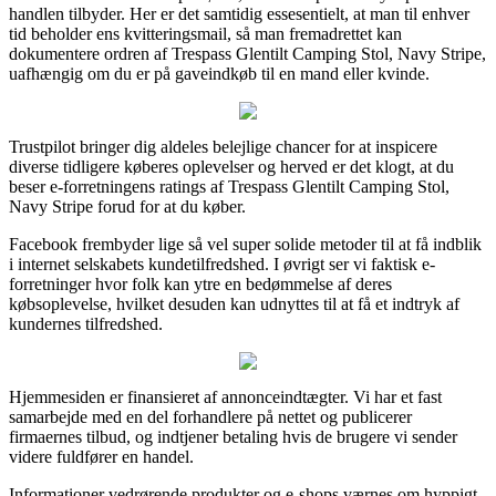
handlen tilbyder. Her er det samtidig essesentielt, at man til enhver
tid beholder ens kvitteringsmail, så man fremadrettet kan
dokumentere ordren af Trespass Glentilt Camping Stol, Navy Stripe,
uafhængig om du er på gaveindkøb til en mand eller kvinde.
Trustpilot bringer dig aldeles belejlige chancer for at inspicere
diverse tidligere køberes oplevelser og herved er det klogt, at du
beser e-forretningens ratings af Trespass Glentilt Camping Stol,
Navy Stripe forud for at du køber.
Facebook frembyder lige så vel super solide metoder til at få indblik
i internet selskabets kundetilfredshed. I øvrigt ser vi faktisk e-
forretninger hvor folk kan ytre en bedømmelse af deres
købsoplevelse, hvilket desuden kan udnyttes til at få et indtryk af
kundernes tilfredshed.
Hjemmesiden er finansieret af annonceindtægter. Vi har et fast
samarbejde med en del forhandlere på nettet og publicerer
firmaernes tilbud, og indtjener betaling hvis de brugere vi sender
videre fuldfører en handel.
Informationer vedrørende produkter og e-shops værnes om hyppigt,