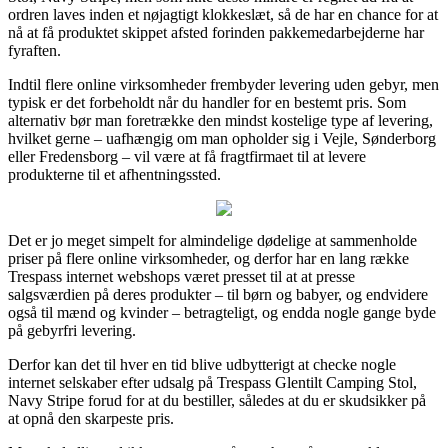
ordren laves inden et nøjagtigt klokkeslæt, så de har en chance for at
nå at få produktet skippet afsted forinden pakkemedarbejderne har
fyraften.
Indtil flere online virksomheder frembyder levering uden gebyr, men
typisk er det forbeholdt når du handler for en bestemt pris. Som
alternativ bør man foretrække den mindst kostelige type af levering,
hvilket gerne – uafhængig om man opholder sig i Vejle, Sønderborg
eller Fredensborg – vil være at få fragtfirmaet til at levere
produkterne til et afhentningssted.
Det er jo meget simpelt for almindelige dødelige at sammenholde
priser på flere online virksomheder, og derfor har en lang række
Trespass internet webshops været presset til at at presse
salgsværdien på deres produkter – til børn og babyer, og endvidere
også til mænd og kvinder – betragteligt, og endda nogle gange byde
på gebyrfri levering.
Derfor kan det til hver en tid blive udbytterigt at checke nogle
internet selskaber efter udsalg på Trespass Glentilt Camping Stol,
Navy Stripe forud for at du bestiller, således at du er skudsikker på
at opnå den skarpeste pris.