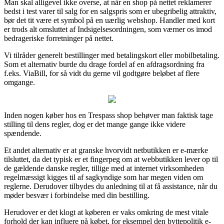
Man skal alligevel ikke overse, at når en shop på nettet reklamerer
bedst i test varer til salg for en salgspris som er ubegribelig attraktiv,
bør det tit være et symbol på en uærlig webshop. Handler med kort
er trods alt omsluttet af Indsigelsesordningen, som værner os imod
bedrageriske forretninger på nettet.
Vi tilråder generelt bestillinger med betalingskort eller mobilbetaling.
Som et alternativ burde du drage fordel af en afdragsordning fra
f.eks. ViaBill, for så vidt du gerne vil godtgøre beløbet af flere
omgange.
Inden nogen køber hos en Trespass shop behøver man faktisk tage
stilling til dens regler, dog er det mange gange ikke videre
spændende.
Et andet alternativ er at granske hvorvidt netbutikken er e-mærke
tilsluttet, da det typisk er et fingerpeg om at webbutikken lever op til
de gældende danske regler, tillige med at internet virksomheden
regelmæssigt kigges til af sagkyndige som har megen viden om
reglerne. Derudover tilbydes du anledning til at få assistance, når du
møder besvær i forbindelse med din bestilling.
Herudover er det klogt at køberen er vaks omkring de mest vitale
forhold der kan influere på købet, for eksempel den byttepolitik e-