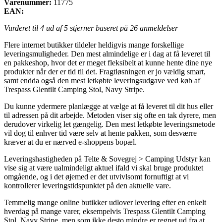
Varenummer:
11775
EAN:
Vurderet til
4
ud af 5 stjerner baseret på
26
anmeldelser
Flere internet butikker tildeler heldigvis mange forskellige
leveringsmuligheder. Den mest almindelige er i dag at få leveret til
en pakkeshop, hvor det er meget fleksibelt at kunne hente dine nye
produkter når der er tid til det. Fragtløsningen er jo vældig smart,
samt endda også den mest letkøbte leveringsudgave ved køb af
Trespass Glentilt Camping Stol, Navy Stripe.
Du kunne ydermere planlægge at vælge at få leveret til dit hus eller
til adressen på dit arbejde. Metoden viser sig ofte en tak dyrere, men
derudover virkelig let gængelig. Den mest letkøbte leveringsmetode
vil dog til enhver tid være selv at hente pakken, som desværre
kræver at du er nærved e-shoppens bopæl.
Leveringshastigheden på Telte & Sovegrej > Camping Udstyr kan
vise sig at være ualmindeligt aktuel ifald vi skal bruge produktet
omgående, og i det øjemed er det utvivlsomt fornuftigt at vi
kontrollerer leveringstidspunktet på den aktuelle vare.
Temmelig mange online butikker udlover levering efter en enkelt
hverdag på mange varer, eksempelvis Trespass Glentilt Camping
Stol, Navy Stripe, men som ikke desto mindre er regnet ud fra at