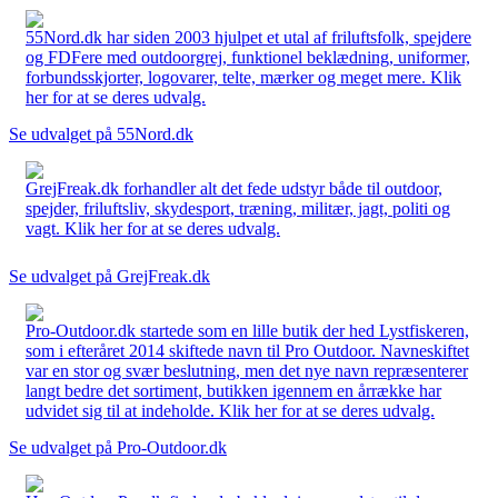
55Nord.dk har siden 2003 hjulpet et utal af friluftsfolk, spejdere
og FDFere med outdoorgrej, funktionel beklædning, uniformer,
forbundsskjorter, logovarer, telte, mærker og meget mere. Klik
her for at se deres udvalg.
Se udvalget på 55Nord.dk
GrejFreak.dk forhandler alt det fede udstyr både til outdoor,
spejder, friluftsliv, skydesport, træning, militær, jagt, politi og
vagt. Klik her for at se deres udvalg.
Se udvalget på GrejFreak.dk
Pro-Outdoor.dk startede som en lille butik der hed Lystfiskeren,
som i efteråret 2014 skiftede navn til Pro Outdoor. Navneskiftet
var en stor og svær beslutning, men det nye navn repræsenterer
langt bedre det sortiment, butikken igennem en årrække har
udvidet sig til at indeholde. Klik her for at se deres udvalg.
Se udvalget på Pro-Outdoor.dk