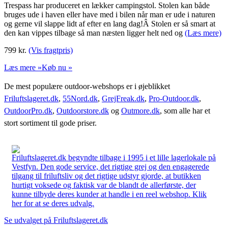
Trespass har produceret en lækker campingstol. Stolen kan både
bruges ude i haven eller have med i bilen når man er ude i naturen
og gerne vil slappe lidt af efter en lang dag!Â Stolen er så smart at
den kan vippes tilbage så man næsten ligger helt ned og
(Læs mere)
799
kr.
(Vis fragtpris)
Læs mere »
Køb nu »
De mest populære outdoor-webshops er i øjeblikket
Friluftslageret.dk
,
55Nord.dk
,
GrejFreak.dk
,
Pro-Outdoor.dk
,
OutdoorPro.dk
,
Outdoorstore.dk
og
Outmore.dk
, som alle har et
stort sortiment til gode priser.
Friluftslageret.dk begyndte tilbage i 1995 i et lille lagerlokale på
Vestfyn. Den gode service, det rigtige grej og den engagerede
tilgang til friluftsliv og det rigtige udstyr gjorde, at butikken
hurtigt voksede og faktisk var de blandt de allerførste, der
kunne tilbyde deres kunder at handle i en reel webshop. Klik
her for at se deres udvalg.
Se udvalget på Friluftslageret.dk