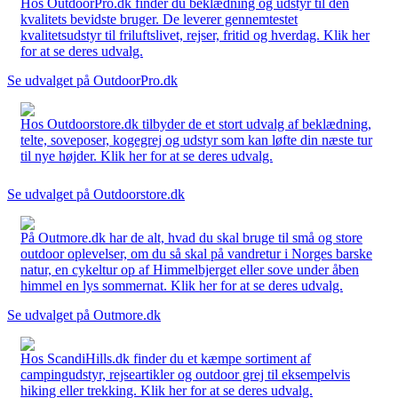
Hos OutdoorPro.dk finder du beklædning og udstyr til den
kvalitets bevidste bruger. De leverer gennemtestet
kvalitetsudstyr til friluftslivet, rejser, fritid og hverdag. Klik her
for at se deres udvalg.
Se udvalget på OutdoorPro.dk
Hos Outdoorstore.dk tilbyder de et stort udvalg af beklædning,
telte, soveposer, kogegrej og udstyr som kan løfte din næste tur
til nye højder. Klik her for at se deres udvalg.
Se udvalget på Outdoorstore.dk
På Outmore.dk har de alt, hvad du skal bruge til små og store
outdoor oplevelser, om du så skal på vandretur i Norges barske
natur, en cykeltur op af Himmelbjerget eller sove under åben
himmel en lys sommernat. Klik her for at se deres udvalg.
Se udvalget på Outmore.dk
Hos ScandiHills.dk finder du et kæmpe sortiment af
campingudstyr, rejseartikler og outdoor grej til eksempelvis
hiking eller trekking. Klik her for at se deres udvalg.