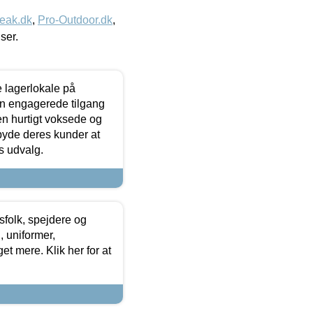
eak.dk
,
Pro-Outdoor.dk
,
iser.
le lagerlokale på
den engagerede tilgang
kken hurtigt voksede og
lbyde deres kunder at
s udvalg.
tsfolk, spejdere og
 uniformer,
et mere. Klik her for at