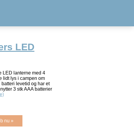
ers LED
lle LED lanterne med 4
de lidt lys i campen om
batteri levetid og har et
ytter 3 stk AAA batterier
e)
b nu »