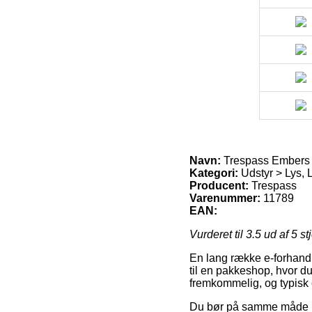
Navn:
Trespass Embers 
Kategori:
Udstyr > Lys, 
Producent:
Trespass
Varenummer:
11789
EAN:
Vurderet til
3.5
ud af 5 st
En lang række e-forhandler
til en pakkeshop, hvor d
fremkommelig, og typisk
Du bør på samme måde udse