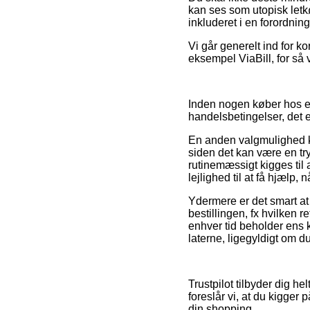
kan ses som utopisk letkø
inkluderet i en forordnin
Vi går generelt ind for ko
eksempel ViaBill, for så
Inden nogen køber hos en
handelsbetingelser, det 
En anden valgmulighed k
siden det kan være en try
rutinemæssigt kigges ti
lejlighed til at få hjælp
Ydermere er det smart a
bestillingen, fx hvilken 
enhver tid beholder ens
laterne, ligegyldigt om du
Trustpilot tilbyder dig 
foreslår vi, at du kigge
din shopping.