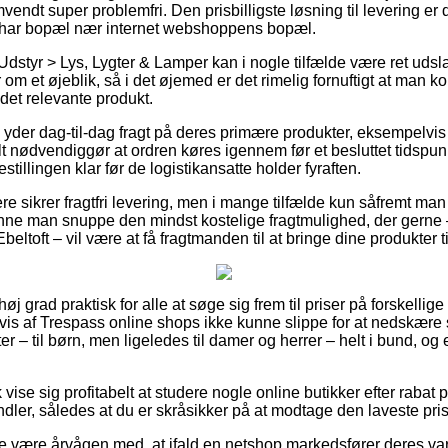
ndt super problemfri. Den prisbilligste løsning til levering er 
u har bopæl nær internet webshoppens bopæl.
Udstyr > Lys, Lygter & Lamper kan i nogle tilfælde være ret ud
om et øjeblik, så i det øjemed er det rimelig fornuftigt at man ko
det relevante produkt.
s yder dag-til-dag fragt på deres primære produkter, eksempel
t nødvendiggør at ordren køres igennem før et besluttet tidspun
estillingen klar før de logistikansatte holder fyraften.
re sikrer fragtfri levering, men i mange tilfælde kun såfremt man
unne man snuppe den mindst kostelige fragtmulighed, der gerne
beltoft – vil være at få fragtmanden til at bringe dine produkter 
 høj grad praktisk for alle at søge sig frem til priser på forskelli
vis af Trespass online shops ikke kunne slippe for at nedskære 
ter – til børn, men ligeledes til damer og herrer – helt i bund, o
vise sig profitabelt at studere nogle online butikker efter rab
andler, således at du er skråsikker på at modtage den laveste pris
e være årvågen med, at ifald en netshop markedsfører deres vare