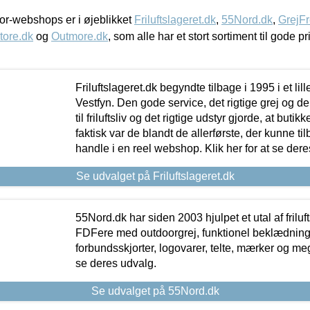
r-webshops er i øjeblikket
Friluftslageret.dk
,
55Nord.dk
,
GrejFr
tore.dk
og
Outmore.dk
, som alle har et stort sortiment til gode pr
Friluftslageret.dk begyndte tilbage i 1995 i et lil
Vestfyn. Den gode service, det rigtige grej og 
til friluftsliv og det rigtige udstyr gjorde, at buti
faktisk var de blandt de allerførste, der kunne ti
handle i en reel webshop. Klik her for at se dere
Se udvalget på Friluftslageret.dk
55Nord.dk har siden 2003 hjulpet et utal af friluf
FDFere med outdoorgrej, funktionel beklædning,
forbundsskjorter, logovarer, telte, mærker og meg
se deres udvalg.
Se udvalget på 55Nord.dk