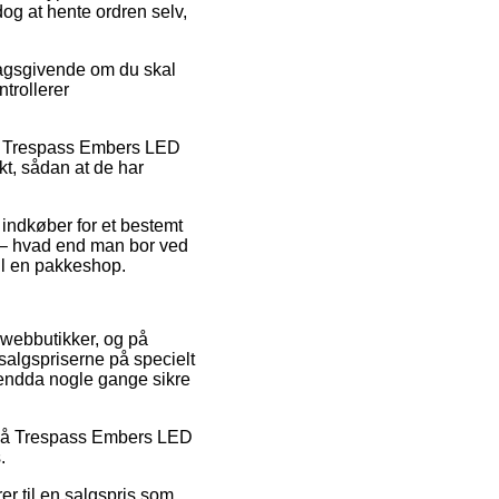
dog at hente ordren selv,
slagsgivende om du skal
ntrollerer
vis Trespass Embers LED
kt, sådan at de har
 indkøber for et bestemt
 – hvad end man bor ved
til en pakkeshop.
ge webbutikker, og på
salgspriserne på specielt
g endda nogle gange sikre
at på Trespass Embers LED
.
r til en salgspris som