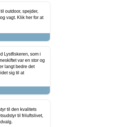
il outdoor, spejder,
 og vagt. Klik her for at
d Lystfiskeren, som i
neskiftet var en stor og
r langt bedre det
et sig til at
r til den kvalitets
dstyr til friluftslivet,
udvalg.