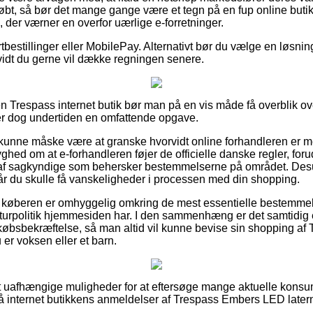
bt, så bør det mange gange være et tegn på en fup online butik. 
g, der værner en overfor uærlige e-forretninger.
rtbestillinger eller MobilePay. Alternativt bør du vælge en løsning
 vidt du gerne vil dække regningen senere.
 Trespass internet butik bør man på en vis måde få overblik ov
er dog undertiden en omfattende opgave.
unne måske være at granske hvorvidt online forhandleren er m
ghed om at e-forhandleren føjer de officielle danske regler, for
l af sagkyndige som behersker bestemmelserne på området. Desu
, når du skulle få vanskeligheder i processen med din shopping.
t køberen er omhyggelig omkring de mest essentielle bestemmel
returpolitik hjemmesiden har. I den sammenhæng er det samtidig e
 købsbekræftelse, så man altid vil kunne bevise sin shopping a
 er voksen eller et barn.
helt uafhængige muligheder for at eftersøge mange aktuelle kons
r på internet butikkens anmeldelser af Trespass Embers LED late