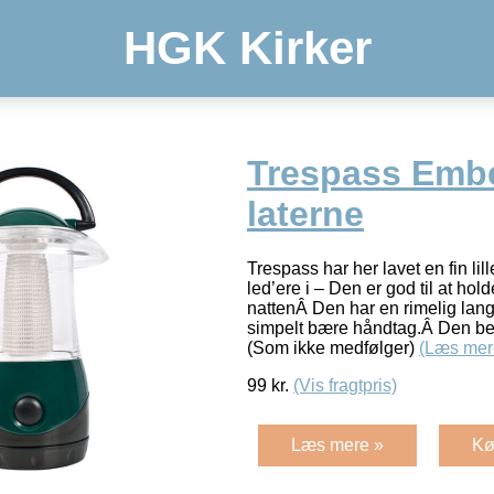
HGK Kirker
Trespass Emb
laterne
Trespass har her lavet en fin li
led’ere i – Den er god til at hol
nattenÂ Den har en rimelig lang 
simpelt bære håndtag.Â Den ben
(Som ikke medfølger)
(Læs mer
99
kr.
(Vis fragtpris)
Læs mere »
Kø