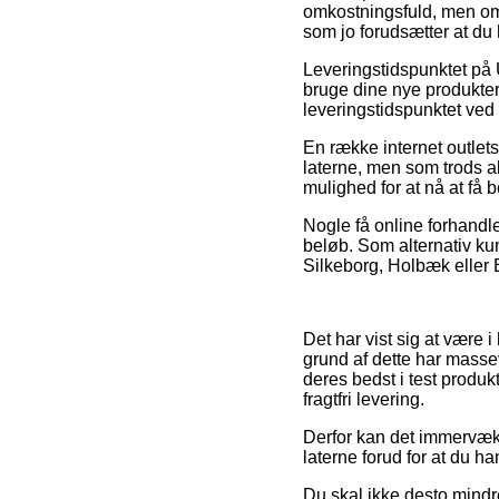
omkostningsfuld, men omve
som jo forudsætter at d
Leveringstidspunktet på 
bruge dine nye produkter 
leveringstidspunktet ved 
En række internet outlet
laterne, men som trods al
mulighed for at nå at få b
Nogle få online forhandle
beløb. Som alternativ k
Silkeborg, Holbæk eller E
Det har vist sig at være i
grund af dette har masse
deres bedst i test produk
fragtfri levering.
Derfor kan det immervæk 
laterne forud for at du h
Du skal ikke desto mindr