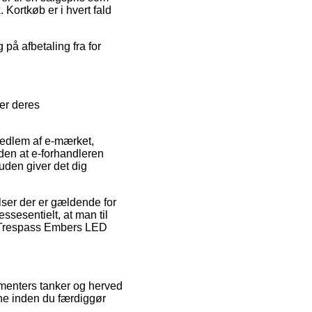
Kortkøb er i hvert fald
 på afbetaling fra for
er deres
edlem af e-mærket,
uden at e-forhandleren
den giver det dig
ser der er gældende for
ssesentielt, at man til
f Trespass Embers LED
umenters tanker og herved
rne inden du færdiggør