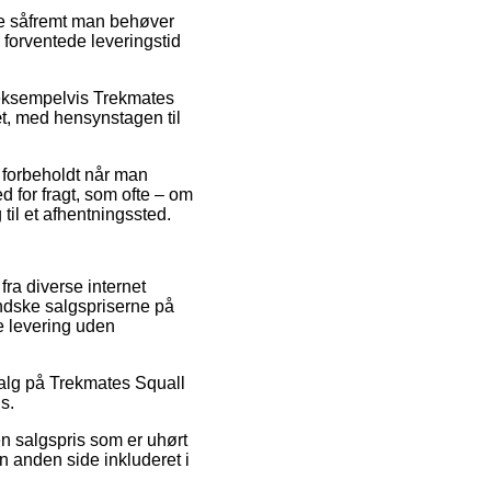
de såfremt man behøver
 forventede leveringstid
, eksempelvis Trekmates
æt, med hensynstagen til
 forbeholdt når man
d for fragt, som ofte – om
 til et afhentningssted.
fra diverse internet
indske salgspriserne på
e levering uden
salg på Trekmates Squall
s.
en salgspris som er uhørt
n anden side inkluderet i