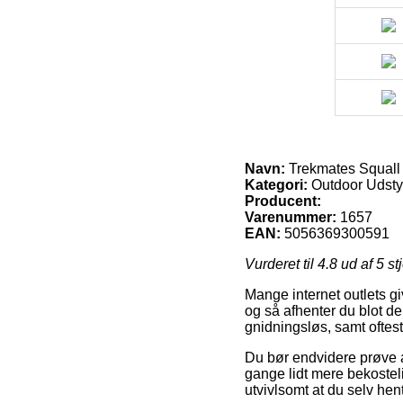
Navn:
Trekmates Squall 
Kategori:
Outdoor Udstyr
Producent:
Varenummer:
1657
EAN:
5056369300591
Vurderet til
4.8
ud af 5 st
Mange internet outlets gi
og så afhenter du blot de
gnidningsløs, samt oftes
Du bør endvidere prøve at
gange lidt mere bekosteli
utvivlsomt at du selv he