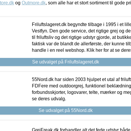
tore.dk
og
Outmore.dk
, som alle har et stort sortiment til gode pr
Friluftslageret.dk begyndte tilbage i 1995 i et lil
Vestfyn. Den gode service, det rigtige grej og 
til friluftsliv og det rigtige udstyr gjorde, at buti
faktisk var de blandt de allerførste, der kunne ti
handle i en reel webshop. Klik her for at se dere
Se udvalget på Friluftslageret.dk
55Nord.dk har siden 2003 hjulpet et utal af friluf
FDFere med outdoorgrej, funktionel beklædning,
forbundsskjorter, logovarer, telte, mærker og meg
se deres udvalg.
Se udvalget på 55Nord.dk
GrejFreak.dk forhandler alt det fede udstyr både t