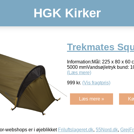
HGK Kirker
Trekmates Squa
Information:Mål: 225 x 80 x 60
5000 mmVandsøjletryk bund:
(Læs mere)
999
kr.
(Vis fragtpris)
Læs mere »
Kø
r-webshops er i øjeblikket
Friluftslageret.dk
,
55Nord.dk
,
GrejFr