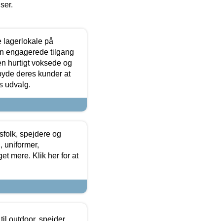
iser.
le lagerlokale på
den engagerede tilgang
kken hurtigt voksede og
lbyde deres kunder at
s udvalg.
tsfolk, spejdere og
 uniformer,
et mere. Klik her for at
il outdoor, spejder,