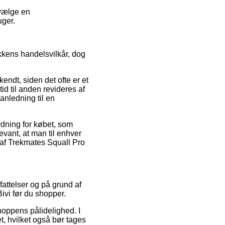
 vælge en
uger.
kkens handelsvilkår, dog
ndt, siden det ofte er et
id til anden revideres af
anledning til en
tydning for købet, som
evant, at man til enhver
 af Trekmates Squall Pro
fattelser og på grund af
ivi før du shopper.
hoppens pålidelighed. I
t, hvilket også bør tages