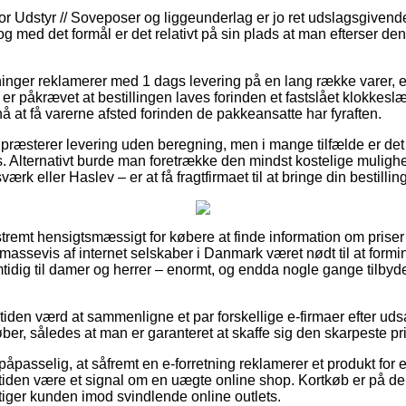
r Udstyr // Soveposer og liggeunderlag er jo ret udslagsgiven
 med det formål er det relativt på sin plads at man efterser den
etninger reklamerer med 1 dags levering på en lang række varer
er påkrævet at bestillingen laves forinden et fastslået klokkesl
å at få varerne afsted forinden de pakkeansatte har fyraften.
 præsterer levering uden beregning, men i mange tilfælde er det
is. Alternativt burde man foretrække den mindst kostelige mulighe
ærk eller Haslev – er at få fragtfirmaet til at bringe din bestilling
tremt hensigtsmæssigt for købere at finde information om priser 
massevis af internet selskaber i Danmark været nødt til at form
mtidig til damer og herrer – enormt, og endda nogle gange tilbyd
iden værd at sammenligne et par forskellige e-firmaer efter ud
køber, således at man er garanteret at skaffe sig den skarpeste pri
påpasselig, at såfremt en e-forretning reklamerer et produkt for 
rtiden være et signal om en uægte online shop. Kortkøb er på de
tiger kunden imod svindlende online outlets.