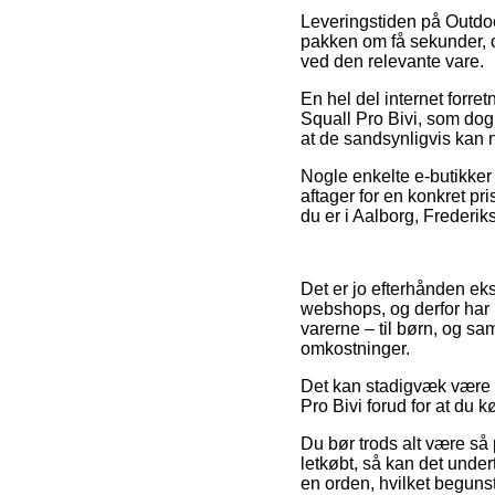
Leveringstiden på Outdoo
pakken om få sekunder, og
ved den relevante vare.
En hel del internet forr
Squall Pro Bivi, som dog 
at de sandsynligvis kan n
Nogle enkelte e-butikker
aftager for en konkret pr
du er i Aalborg, Frederiksv
Det er jo efterhånden eks
webshops, og derfor har 
varerne – til børn, og sa
omkostninger.
Det kan stadigvæk være t
Pro Bivi forud for at du 
Du bør trods alt være så 
letkøbt, så kan det unde
en orden, hvilket beguns