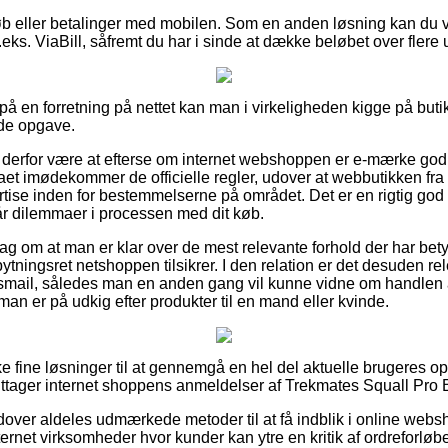
tkøb eller betalinger med mobilen. Som en anden løsning kan du
eks. ViaBill, såfremt du har i sinde at dække beløbet over flere 
å en forretning på nettet kan man i virkeligheden kigge på buti
nde opgave.
erfor være at efterse om internet webshoppen er e-mærke godke
maet imødekommer de officielle regler, udover at webbutikken fra t
se inden for bestemmelserne på området. Det er en rigtig god 
år dilemmaer i processen med dit køb.
rslag om at man er klar over de mest relevante forhold der har be
ningsret netshoppen tilsikrer. I den relation er det desuden rel
ngsmail, således man en anden gang vil kunne vidne om handlen
man er på udkig efter produkter til en mand eller kvinde.
e fine løsninger til at gennemgå en hel del aktuelle brugeres op
iagttager internet shoppens anmeldelser af Trekmates Squall Pro B
over aldeles udmærkede metoder til at få indblik i online webs
ernet virksomheder hvor kunder kan ytre en kritik af ordreforløbe