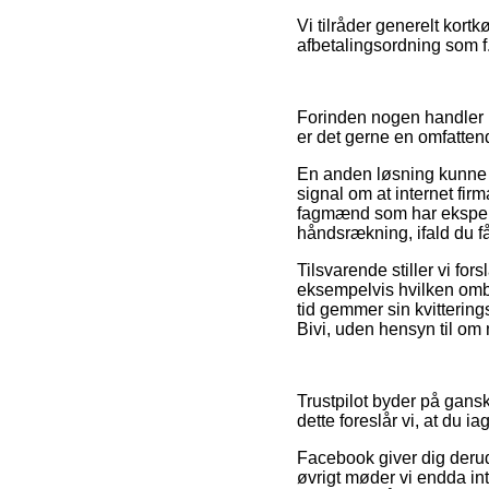
Vi tilråder generelt kor
afbetalingsordning som f.
Forinden nogen handler p
er det gerne en omfatte
En anden løsning kunne d
signal om at internet fir
fagmænd som har eksperti
håndsrækning, ifald du f
Tilsvarende stiller vi fo
eksempelvis hvilken ombyt
tid gemmer sin kvitteri
Bivi, uden hensyn til om 
Trustpilot byder på gansk
dette foreslår vi, at du 
Facebook giver dig derud
øvrigt møder vi endda int