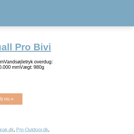
ll Pro Bivi
 cmVandsøjletryk overdug:
 10.000 mmVægt: 980g
b nu »
eak.dk
,
Pro-Outdoor.dk
,