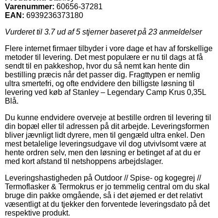
Varenummer:
60656-37281
EAN:
6939236373180
Vurderet til
3.7
ud af 5 stjerner baseret på
23
anmeldelser
Flere internet firmaer tilbyder i vore dage et hav af forskellige
metoder til levering. Det mest populære er nu til dags at få
sendt til en pakkeshop, hvor du så nemt kan hente din
bestilling præcis når det passer dig. Fragttypen er nemlig
ultra smertefri, og ofte endvidere den billigste løsning til
levering ved køb af Stanley – Legendary Camp Krus 0,35L
Blå.
Du kunne endvidere overveje at bestille ordren til levering til
din bopæl eller til adressen på dit arbejde. Leveringsformen
bliver jævnligt lidt dyrere, men til gengæld ultra enkel. Den
mest betalelige leveringsudgave vil dog utvivlsomt være at
hente ordren selv, men den løsning er betinget af at du er
med kort afstand til netshoppens arbejdslager.
Leveringshastigheden på Outdoor // Spise- og kogegrej //
Termoflasker & Termokrus er jo temmelig central om du skal
bruge din pakke omgående, så i det øjemed er det relativt
væsentligt at du tjekker den forventede leveringsdato på det
respektive produkt.