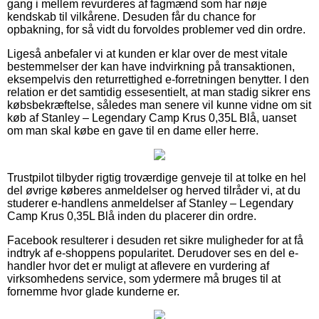
gang i mellem revurderes af fagmænd som har nøje
kendskab til vilkårene. Desuden får du chance for
opbakning, for så vidt du forvoldes problemer ved din ordre.
Ligeså anbefaler vi at kunden er klar over de mest vitale
bestemmelser der kan have indvirkning på transaktionen,
eksempelvis den returrettighed e-forretningen benytter. I den
relation er det samtidig essesentielt, at man stadig sikrer ens
købsbekræftelse, således man senere vil kunne vidne om sit
køb af Stanley – Legendary Camp Krus 0,35L Blå, uanset
om man skal købe en gave til en dame eller herre.
Trustpilot tilbyder rigtig troværdige genveje til at tolke en hel
del øvrige køberes anmeldelser og herved tilråder vi, at du
studerer e-handlens anmeldelser af Stanley – Legendary
Camp Krus 0,35L Blå inden du placerer din ordre.
Facebook resulterer i desuden ret sikre muligheder for at få
indtryk af e-shoppens popularitet. Derudover ses en del e-
handler hvor det er muligt at aflevere en vurdering af
virksomhedens service, som ydermere må bruges til at
fornemme hvor glade kunderne er.