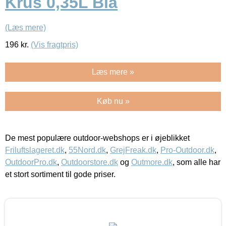
Krus 0,35L Blå
(Læs mere)
196
kr.
(Vis fragtpris)
Læs mere »
Køb nu »
De mest populære outdoor-webshops er i øjeblikket
Friluftslageret.dk
,
55Nord.dk
,
GrejFreak.dk
,
Pro-Outdoor.dk
,
OutdoorPro.dk
,
Outdoorstore.dk
og
Outmore.dk
, som alle har
et stort sortiment til gode priser.