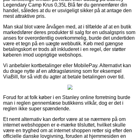
Legendary Camp Krus 0,35L Blå før du gennemfører din
handel, således at du er usvigeligt sikker på at antage den
mest attraktive pris.
Man skal blot være årvågen med, at i tilfælde af at en butik
markedsfører deres produkter til salg for en udsalgspris som
anses for overordentlig overkommelig, burde det undertiden
være et tegn på en uægte webbutik. Køb med gængse
betalingskort er trods alt inkluderet i en regel, der støtter
køberen imod uoprigtige webshops.
Vi anbefaler kortbetalinger eller MobilePay. Alternativt kan
du drage nytte af en afdragsløsning som for eksempel
ViaBill, for så vidt du agter at betale betalingen over tid.
Forud for at folk køber i en Stanley online forretning burde
man i reglen gennemlæse butikkens vilkår, dog er det i
reglen ikke super spændende.
Et nemt alternativ kan derfor være at se nærmere på om
internet webshoppen er e-mærke tilsluttet, hvilket skulle
være en tryghed om at internet shoppen retter sig efter den
officielle danske lovgivning, foruden at hjemmesiden en