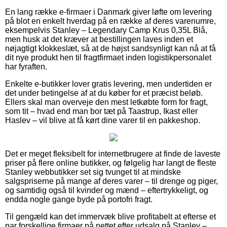
En lang række e-firmaer i Danmark giver løfte om levering
på blot en enkelt hverdag på en række af deres varenumre,
eksempelvis Stanley – Legendary Camp Krus 0,35L Blå,
men husk at det kræver at bestillingen laves inden et
nøjagtigt klokkeslæt, så at de højst sandsynligt kan nå at få
dit nye produkt hen til fragtfirmaet inden logistikpersonalet
har fyraften.
Enkelte e-butikker lover gratis levering, men undertiden er
det under betingelse af at du køber for et præcist beløb.
Ellers skal man overveje den mest letkøbte form for fragt,
som tit – hvad end man bor tæt på Taastrup, Ikast eller
Haslev – vil blive at få kørt dine varer til en pakkeshop.
Det er meget fleksibelt for internetbrugere at finde de laveste
priser på flere online butikker, og følgelig har langt de fleste
Stanley webbutikker set sig tvunget til at mindske
salgspriserne på mange af deres varer – til drenge og piger,
og samtidig også til kvinder og mænd – eftertrykkeligt, og
endda nogle gange byde på portofri fragt.
Til gengæld kan det immervæk blive profitabelt at efterse et
par forskellige firmaer på nettet efter udsalg på Stanley –