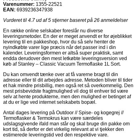
Varenummer:
1355-22521
EAN:
6939236347938
Vurderet til
4.7
ud af 5 stjerner baseret på
26
anmeldelser
En række online selskaber foreslår nu diverse
leveringsmetoder. En der er meget anvendt er for øjeblikket
levering til en pakkeshop, hvor du så selv henter de
nyindkøbte varer lige præcis når det passer ind i din
kalender. Leveringsformen er altså super praktisk, samt
endda derudover den mest letkøbte leveringsversion ved
køb af Stanley – Classic Vacuum Termoflaske 1L Sort.
Du kan omvendt tænke over at få varerne bragt til din
adresse eller til dit arbejdes adresse. Metoden bliver til tider
et hak mindre prisbillig, men også ret så overkommelig. Den
mest prisbevidste fragtmulighed vil dog til enhver tid være
selv at hente produkterne, men den mulighed er betinget af
at du er lige ved internet selskabets bopæl.
Antal dages levering på Outdoor // Spise- og kogegrej //
Termoflasker & Termokrus kan være særdeles
udslagsgivende ifald man står og skal bruge din pakke om
kort tid, så derfor er det virkelig relevant at vi tjekker den
estimerede leveringstid ved den respektive vare.