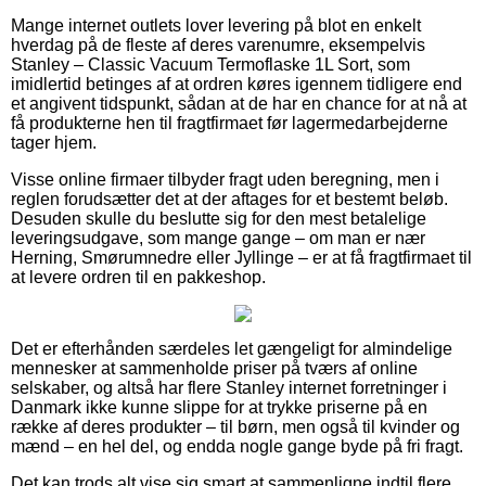
Mange internet outlets lover levering på blot en enkelt
hverdag på de fleste af deres varenumre, eksempelvis
Stanley – Classic Vacuum Termoflaske 1L Sort, som
imidlertid betinges af at ordren køres igennem tidligere end
et angivent tidspunkt, sådan at de har en chance for at nå at
få produkterne hen til fragtfirmaet før lagermedarbejderne
tager hjem.
Visse online firmaer tilbyder fragt uden beregning, men i
reglen forudsætter det at der aftages for et bestemt beløb.
Desuden skulle du beslutte sig for den mest betalelige
leveringsudgave, som mange gange – om man er nær
Herning, Smørumnedre eller Jyllinge – er at få fragtfirmaet til
at levere ordren til en pakkeshop.
Det er efterhånden særdeles let gængeligt for almindelige
mennesker at sammenholde priser på tværs af online
selskaber, og altså har flere Stanley internet forretninger i
Danmark ikke kunne slippe for at trykke priserne på en
række af deres produkter – til børn, men også til kvinder og
mænd – en hel del, og endda nogle gange byde på fri fragt.
Det kan trods alt vise sig smart at sammenligne indtil flere