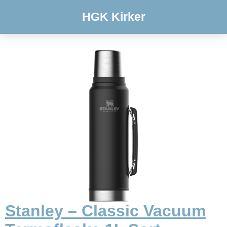
HGK Kirker
Stanley – Classic Vacuum