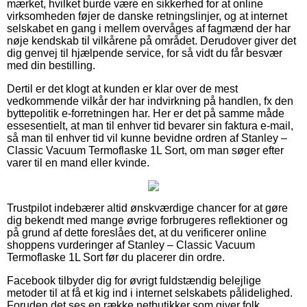
mærket, hvilket burde være en sikkerhed for at online
virksomheden føjer de danske retningslinjer, og at internet
selskabet en gang i mellem overvåges af fagmænd der har
nøje kendskab til vilkårene på området. Derudover giver det
dig genvej til hjælpende service, for så vidt du får besvær
med din bestilling.
Dertil er det klogt at kunden er klar over de mest
vedkommende vilkår der har indvirkning på handlen, fx den
byttepolitik e-forretningen har. Her er det på samme måde
essesentielt, at man til enhver tid bevarer sin faktura e-mail,
så man til enhver tid vil kunne bevidne ordren af Stanley –
Classic Vacuum Termoflaske 1L Sort, om man søger efter
varer til en mand eller kvinde.
Trustpilot indebærer altid ønskværdige chancer for at gøre
dig bekendt med mange øvrige forbrugeres reflektioner og
på grund af dette foreslåes det, at du verificerer online
shoppens vurderinger af Stanley – Classic Vacuum
Termoflaske 1L Sort før du placerer din ordre.
Facebook tilbyder dig for øvrigt fuldstændig belejlige
metoder til at få et kig ind i internet selskabets pålidelighed.
Foruden det ses en række netbutikker som giver folk