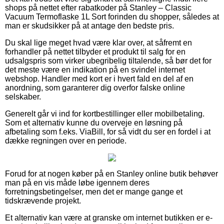
shops på nettet efter rabatkoder på Stanley – Classic
Vacuum Termoflaske 1L Sort forinden du shopper, således at
man er skudsikker på at antage den bedste pris.
Du skal lige meget hvad være klar over, at såfremt en
forhandler på nettet tilbyder et produkt til salg for en
udsalgspris som virker ubegribelig tiltalende, så bør det for
det meste være en indikation på en svindel internet
webshop. Handler med kort er i hvert fald en del af en
anordning, som garanterer dig overfor falske online
selskaber.
Generelt går vi ind for kortbestillinger eller mobilbetaling.
Som et alternativ kunne du overveje en løsning på
afbetaling som f.eks. ViaBill, for så vidt du ser en fordel i at
dække regningen over en periode.
Forud for at nogen køber på en Stanley online butik behøver
man på en vis måde løbe igennem deres
forretningsbetingelser, men det er mange gange et
tidskrævende projekt.
Et alternativ kan være at granske om internet butikken er e-