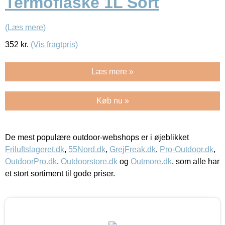
Termoflaske 1L Sort
(Læs mere)
352
kr.
(Vis fragtpris)
Læs mere »
Køb nu »
De mest populære outdoor-webshops er i øjeblikket
Friluftslageret.dk
,
55Nord.dk
,
GrejFreak.dk
,
Pro-Outdoor.dk
,
OutdoorPro.dk
,
Outdoorstore.dk
og
Outmore.dk
, som alle har
et stort sortiment til gode priser.