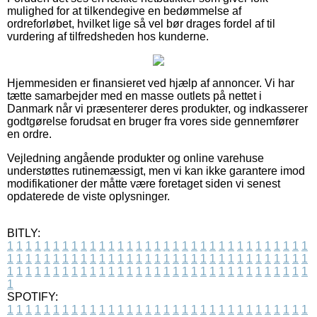
mulighed for at tilkendegive en bedømmelse af
ordreforløbet, hvilket lige så vel bør drages fordel af til
vurdering af tilfredsheden hos kunderne.
Hjemmesiden er finansieret ved hjælp af annoncer. Vi har
tætte samarbejder med en masse outlets på nettet i
Danmark når vi præsenterer deres produkter, og indkasserer
godtgørelse forudsat en bruger fra vores side gennemfører
en ordre.
Vejledning angående produkter og online varehuse
understøttes rutinemæssigt, men vi kan ikke garantere imod
modifikationer der måtte være foretaget siden vi senest
opdaterede de viste oplysninger.
BITLY:
1
1
1
1
1
1
1
1
1
1
1
1
1
1
1
1
1
1
1
1
1
1
1
1
1
1
1
1
1
1
1
1
1
1
1
1
1
1
1
1
1
1
1
1
1
1
1
1
1
1
1
1
1
1
1
1
1
1
1
1
1
1
1
1
1
1
1
1
1
1
1
1
1
1
1
1
1
1
1
1
1
1
1
1
1
1
1
1
1
1
1
1
1
1
1
1
1
1
1
1
SPOTIFY:
1
1
1
1
1
1
1
1
1
1
1
1
1
1
1
1
1
1
1
1
1
1
1
1
1
1
1
1
1
1
1
1
1