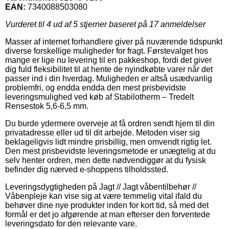
EAN:
7340088503080
Vurderet til
4
ud af 5 stjerner baseret på
17
anmeldelser
Masser af internet forhandlere giver på nuværende tidspunkt
diverse forskellige muligheder for fragt. Førstevalget hos
mange er lige nu levering til en pakkeshop, fordi det giver
dig fuld fleksibilitet til at hente de nyindkøbte varer når det
passer ind i din hverdag. Muligheden er altså usædvanlig
problemfri, og endda endda den mest prisbevidste
leveringsmulighed ved køb af Stabilotherm – Tredelt
Rensestok 5,6-6,5 mm.
Du burde ydermere overveje at få ordren sendt hjem til din
privatadresse eller ud til dit arbejde. Metoden viser sig
beklageligvis lidt mindre prisbillig, men omvendt rigtig let.
Den mest prisbevidste leveringsmetode er unægtelig at du
selv henter ordren, men dette nødvendiggør at du fysisk
befinder dig nærved e-shoppens tilholdssted.
Leveringsdygtigheden på Jagt // Jagt våbentilbehør //
Våbenpleje kan vise sig at være temmelig vital ifald du
behøver dine nye produkter inden for kort tid, så med det
formål er det jo afgørende at man efterser den forventede
leveringsdato for den relevante vare.