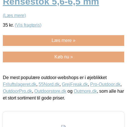
Rensestok 5,6-6,5 mm
(Læs mere)
35
kr.
(Vis fragtpris)
Læs mere »
Køb nu »
De mest populære outdoor-webshops er i øjeblikket
Friluftslageret.dk
,
55Nord.dk
,
GrejFreak.dk
,
Pro-Outdoor.dk
,
OutdoorPro.dk
,
Outdoorstore.dk
og
Outmore.dk
, som alle har
et stort sortiment til gode priser.