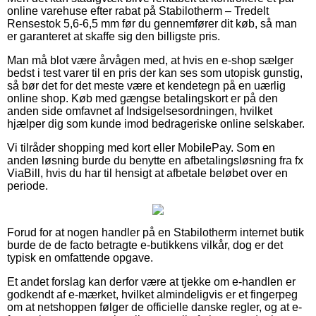
online varehuse efter rabat på Stabilotherm – Tredelt
Rensestok 5,6-6,5 mm før du gennemfører dit køb, så man
er garanteret at skaffe sig den billigste pris.
Man må blot være årvågen med, at hvis en e-shop sælger
bedst i test varer til en pris der kan ses som utopisk gunstig,
så bør det for det meste være et kendetegn på en uærlig
online shop. Køb med gængse betalingskort er på den
anden side omfavnet af Indsigelsesordningen, hvilket
hjælper dig som kunde imod bedrageriske online selskaber.
Vi tilråder shopping med kort eller MobilePay. Som en
anden løsning burde du benytte en afbetalingsløsning fra fx
ViaBill, hvis du har til hensigt at afbetale beløbet over en
periode.
Forud for at nogen handler på en Stabilotherm internet butik
burde de de facto betragte e-butikkens vilkår, dog er det
typisk en omfattende opgave.
Et andet forslag kan derfor være at tjekke om e-handlen er
godkendt af e-mærket, hvilket almindeligvis er et fingerpeg
om at netshoppen følger de officielle danske regler, og at e-