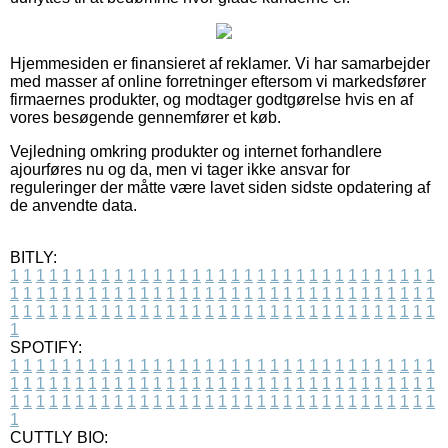
Hjemmesiden er finansieret af reklamer. Vi har samarbejder
med masser af online forretninger eftersom vi markedsfører
firmaernes produkter, og modtager godtgørelse hvis en af
vores besøgende gennemfører et køb.
Vejledning omkring produkter og internet forhandlere
ajourføres nu og da, men vi tager ikke ansvar for
reguleringer der måtte være lavet siden sidste opdatering af
de anvendte data.
BITLY:
1
1
1
1
1
1
1
1
1
1
1
1
1
1
1
1
1
1
1
1
1
1
1
1
1
1
1
1
1
1
1
1
1
1
1
1
1
1
1
1
1
1
1
1
1
1
1
1
1
1
1
1
1
1
1
1
1
1
1
1
1
1
1
1
1
1
1
1
1
1
1
1
1
1
1
1
1
1
1
1
1
1
1
1
1
1
1
1
1
1
1
1
1
1
1
1
1
1
1
1
SPOTIFY:
1
1
1
1
1
1
1
1
1
1
1
1
1
1
1
1
1
1
1
1
1
1
1
1
1
1
1
1
1
1
1
1
1
1
1
1
1
1
1
1
1
1
1
1
1
1
1
1
1
1
1
1
1
1
1
1
1
1
1
1
1
1
1
1
1
1
1
1
1
1
1
1
1
1
1
1
1
1
1
1
1
1
1
1
1
1
1
1
1
1
1
1
1
1
1
1
1
1
1
1
CUTTLY BIO: