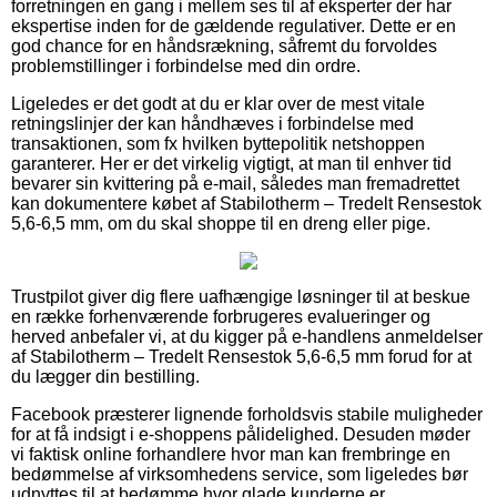
forretningen en gang i mellem ses til af eksperter der har
ekspertise inden for de gældende regulativer. Dette er en
god chance for en håndsrækning, såfremt du forvoldes
problemstillinger i forbindelse med din ordre.
Ligeledes er det godt at du er klar over de mest vitale
retningslinjer der kan håndhæves i forbindelse med
transaktionen, som fx hvilken byttepolitik netshoppen
garanterer. Her er det virkelig vigtigt, at man til enhver tid
bevarer sin kvittering på e-mail, således man fremadrettet
kan dokumentere købet af Stabilotherm – Tredelt Rensestok
5,6-6,5 mm, om du skal shoppe til en dreng eller pige.
Trustpilot giver dig flere uafhængige løsninger til at beskue
en række forhenværende forbrugeres evalueringer og
herved anbefaler vi, at du kigger på e-handlens anmeldelser
af Stabilotherm – Tredelt Rensestok 5,6-6,5 mm forud for at
du lægger din bestilling.
Facebook præsterer lignende forholdsvis stabile muligheder
for at få indsigt i e-shoppens pålidelighed. Desuden møder
vi faktisk online forhandlere hvor man kan frembringe en
bedømmelse af virksomhedens service, som ligeledes bør
udnyttes til at bedømme hvor glade kunderne er.