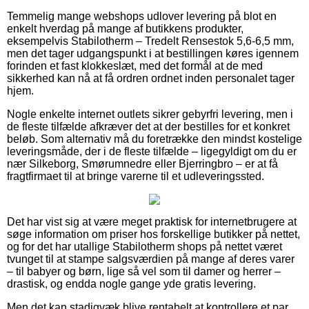
Temmelig mange webshops udlover levering på blot en
enkelt hverdag på mange af butikkens produkter,
eksempelvis Stabilotherm – Tredelt Rensestok 5,6-6,5 mm,
men det tager udgangspunkt i at bestillingen køres igennem
forinden et fast klokkeslæt, med det formål at de med
sikkerhed kan nå at få ordren ordnet inden personalet tager
hjem.
Nogle enkelte internet outlets sikrer gebyrfri levering, men i
de fleste tilfælde afkræver det at der bestilles for et konkret
beløb. Som alternativ må du foretrække den mindst kostelige
leveringsmåde, der i de fleste tilfælde – ligegyldigt om du er
nær Silkeborg, Smørumnedre eller Bjerringbro – er at få
fragtfirmaet til at bringe varerne til et udleveringssted.
Det har vist sig at være meget praktisk for internetbrugere at
søge information om priser hos forskellige butikker på nettet,
og for det har utallige Stabilotherm shops på nettet været
tvunget til at stampe salgsværdien på mange af deres varer
– til babyer og børn, lige så vel som til damer og herrer –
drastisk, og endda nogle gange yde gratis levering.
Men det kan stadigvæk blive rentabelt at kontrollere et par