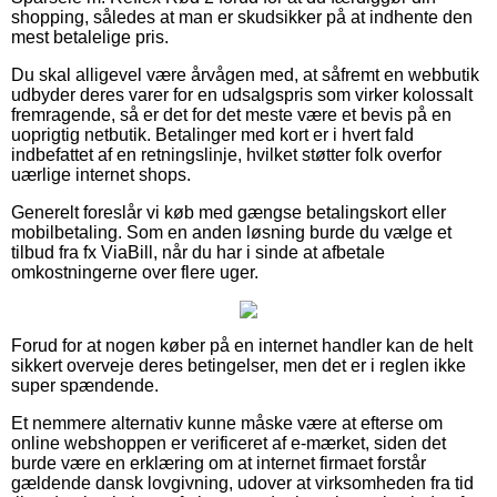
shopping, således at man er skudsikker på at indhente den
mest betalelige pris.
Du skal alligevel være årvågen med, at såfremt en webbutik
udbyder deres varer for en udsalgspris som virker kolossalt
fremragende, så er det for det meste være et bevis på en
uoprigtig netbutik. Betalinger med kort er i hvert fald
indbefattet af en retningslinje, hvilket støtter folk overfor
uærlige internet shops.
Generelt foreslår vi køb med gængse betalingskort eller
mobilbetaling. Som en anden løsning burde du vælge et
tilbud fra fx ViaBill, når du har i sinde at afbetale
omkostningerne over flere uger.
Forud for at nogen køber på en internet handler kan de helt
sikkert overveje deres betingelser, men det er i reglen ikke
super spændende.
Et nemmere alternativ kunne måske være at efterse om
online webshoppen er verificeret af e-mærket, siden det
burde være en erklæring om at internet firmaet forstår
gældende dansk lovgivning, udover at virksomheden fra tid