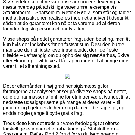
Størstedelen af online varehuse annoncerer levering på
næste hverdag på adskillige varenumre, eksempelvis
Stabilotherm – Spårsele m. Reflex Rød 2, som står og falder
med at transaktionen realiseres inden et angivent tidspunkt,
sådan at de garanteret kan nå at få varerne ud af døren
forinden logistikpersonalet har fyraften.
Visse shops på nettet garanterer fragt uden betaling, men tit
kun hvis der indkøbes for en fastsat sum. Desuden burde
man tage den billigste leveringsmetode, der i de fleste
tilfælde – uafhængig om du opholder sig nær Aarhus, Skive
eller Hinnerup – vil blive at få fragtmanden til at bringe dine
varer til et afhentningssted.
Det er efterhånden i høj grad hensigtsmæssigt for
forbrugerne at analysere priser på diverse shops på nettet,
og ergo har masser af online forretninger været tvunget til at
nedsætte udsalgspriserne på mange af deres varer – til
juniorer, og ligeledes til herrer og damer – betragteligt, og
endda nogle gange tilbyde gratis fragt.
Trods dette kan det trods alt være fordelagtigt at efterse
forskellige e-firmaer efter rabatkoder på Stabilotherm –
Spårsele m. Reflex Rød 2 forud for at du færdiggør din