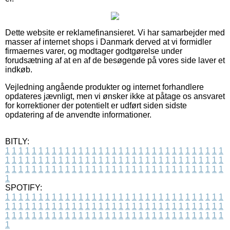
Dette website er reklamefinansieret. Vi har samarbejder med
masser af internet shops i Danmark derved at vi formidler
firmaernes varer, og modtager godtgørelse under
forudsætning af at en af de besøgende på vores side laver et
indkøb.
Vejledning angående produkter og internet forhandlere
opdateres jævnligt, men vi ønsker ikke at påtage os ansvaret
for korrektioner der potentielt er udført siden sidste
opdatering af de anvendte informationer.
BITLY:
1
1
1
1
1
1
1
1
1
1
1
1
1
1
1
1
1
1
1
1
1
1
1
1
1
1
1
1
1
1
1
1
1
1
1
1
1
1
1
1
1
1
1
1
1
1
1
1
1
1
1
1
1
1
1
1
1
1
1
1
1
1
1
1
1
1
1
1
1
1
1
1
1
1
1
1
1
1
1
1
1
1
1
1
1
1
1
1
1
1
1
1
1
1
1
1
1
1
1
1
SPOTIFY:
1
1
1
1
1
1
1
1
1
1
1
1
1
1
1
1
1
1
1
1
1
1
1
1
1
1
1
1
1
1
1
1
1
1
1
1
1
1
1
1
1
1
1
1
1
1
1
1
1
1
1
1
1
1
1
1
1
1
1
1
1
1
1
1
1
1
1
1
1
1
1
1
1
1
1
1
1
1
1
1
1
1
1
1
1
1
1
1
1
1
1
1
1
1
1
1
1
1
1
1