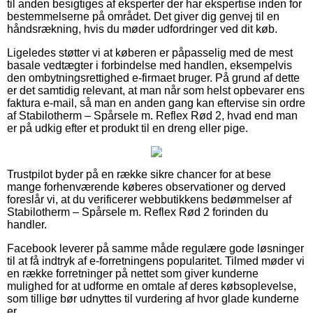
til anden besigtiges af eksperter der har ekspertise inden for
bestemmelserne på området. Det giver dig genvej til en
håndsrækning, hvis du møder udfordringer ved dit køb.
Ligeledes støtter vi at køberen er påpasselig med de mest
basale vedtægter i forbindelse med handlen, eksempelvis
den ombytningsrettighed e-firmaet bruger. På grund af dette
er det samtidig relevant, at man når som helst opbevarer ens
faktura e-mail, så man en anden gang kan eftervise sin ordre
af Stabilotherm – Spårsele m. Reflex Rød 2, hvad end man
er på udkig efter et produkt til en dreng eller pige.
Trustpilot byder på en række sikre chancer for at bese
mange forhenværende køberes observationer og derved
foreslår vi, at du verificerer webbutikkens bedømmelser af
Stabilotherm – Spårsele m. Reflex Rød 2 forinden du
handler.
Facebook leverer på samme måde regulære gode løsninger
til at få indtryk af e-forretningens popularitet. Tilmed møder vi
en række forretninger på nettet som giver kunderne
mulighed for at udforme en omtale af deres købsoplevelse,
som tillige bør udnyttes til vurdering af hvor glade kunderne
er.