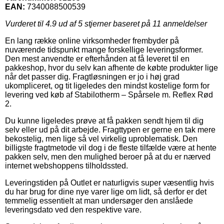
EAN:
7340088500539
Vurderet til
4.9
ud af 5 stjerner baseret på
11
anmeldelser
En lang række online virksomheder frembyder på
nuværende tidspunkt mange forskellige leveringsformer.
Den mest anvendte er efterhånden at få leveret til en
pakkeshop, hvor du selv kan afhente de købte produkter lige
når det passer dig. Fragtløsningen er jo i høj grad
ukompliceret, og tit ligeledes den mindst kostelige form for
levering ved køb af Stabilotherm – Spårsele m. Reflex Rød
2.
Du kunne ligeledes prøve at få pakken sendt hjem til dig
selv eller ud på dit arbejde. Fragttypen er gerne en tak mere
bekostelig, men lige så vel virkelig uproblematisk. Den
billigste fragtmetode vil dog i de fleste tilfælde være at hente
pakken selv, men den mulighed beroer på at du er nærved
internet webshoppens tilholdssted.
Leveringstiden på Outlet er naturligvis super væsentlig hvis
du har brug for dine nye varer lige om lidt, så derfor er det
temmelig essentielt at man undersøger den anslåede
leveringsdato ved den respektive vare.