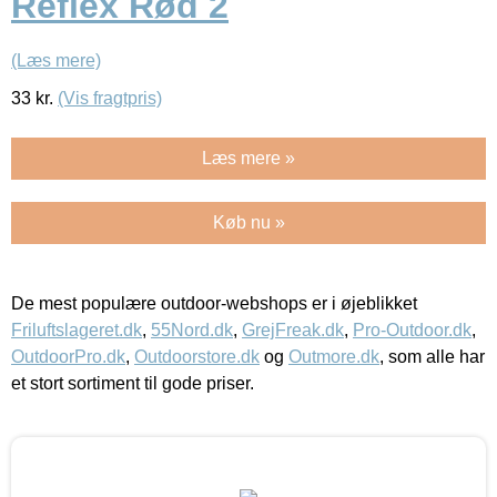
Reflex Rød 2
(Læs mere)
33
kr.
(Vis fragtpris)
Læs mere »
Køb nu »
De mest populære outdoor-webshops er i øjeblikket
Friluftslageret.dk
,
55Nord.dk
,
GrejFreak.dk
,
Pro-Outdoor.dk
,
OutdoorPro.dk
,
Outdoorstore.dk
og
Outmore.dk
, som alle har
et stort sortiment til gode priser.