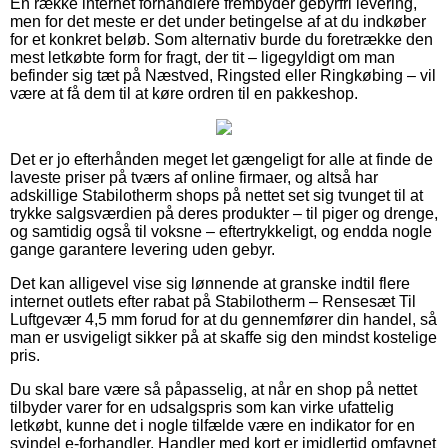
En række internet forhandlere frembyder gebyrfri levering,
men for det meste er det under betingelse af at du indkøber
for et konkret beløb. Som alternativ burde du foretrække den
mest letkøbte form for fragt, der tit – ligegyldigt om man
befinder sig tæt på Næstved, Ringsted eller Ringkøbing – vil
være at få dem til at køre ordren til en pakkeshop.
Det er jo efterhånden meget let gængeligt for alle at finde de
laveste priser på tværs af online firmaer, og altså har
adskillige Stabilotherm shops på nettet set sig tvunget til at
trykke salgsværdien på deres produkter – til piger og drenge,
og samtidig også til voksne – eftertrykkeligt, og endda nogle
gange garantere levering uden gebyr.
Det kan alligevel vise sig lønnende at granske indtil flere
internet outlets efter rabat på Stabilotherm – Rensesæt Til
Luftgevær 4,5 mm forud for at du gennemfører din handel, så
man er usvigeligt sikker på at skaffe sig den mindst kostelige
pris.
Du skal bare være så påpasselig, at når en shop på nettet
tilbyder varer for en udsalgspris som kan virke ufattelig
letkøbt, kunne det i nogle tilfælde være en indikator for en
svindel e-forhandler. Handler med kort er imidlertid omfavnet