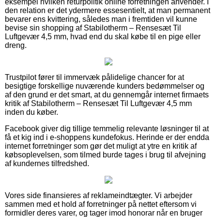
eksempel hvilken returpolitik online forretningen anvender. I
den relation er det ydermere essesentielt, at man permanent
bevarer ens kvittering, således man i fremtiden vil kunne
bevise sin shopping af Stabilotherm – Rensesæt Til
Luftgevær 4,5 mm, hvad end du skal købe til en pige eller
dreng.
Trustpilot fører til immervæk pålidelige chancer for at
besigtige forskellige nuværende kunders bedømmelser og
af den grund er det smart, at du gennemgår internet firmaets
kritik af Stabilotherm – Rensesæt Til Luftgevær 4,5 mm
inden du køber.
Facebook giver dig tillige temmelig relevante løsninger til at
få et kig ind i e-shoppens kundefokus. Herinde er der endda
internet forretninger som gør det muligt at ytre en kritik af
købsoplevelsen, som tilmed burde tages i brug til afvejning
af kundernes tilfredshed.
Vores side finansieres af reklameindtægter. Vi arbejder
sammen med et hold af forretninger på nettet eftersom vi
formidler deres varer, og tager imod honorar når en bruger