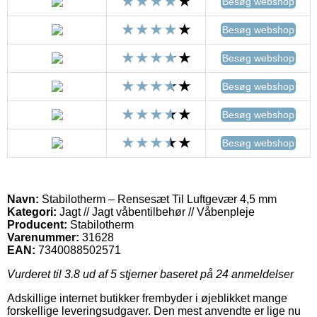
Besøg webshop
Besøg webshop
Besøg webshop
Besøg webshop
Besøg webshop
Besøg webshop
Navn:
Stabilotherm – Rensesæt Til Luftgevær 4,5 mm
Kategori:
Jagt // Jagt våbentilbehør // Våbenpleje
Producent:
Stabilotherm
Varenummer:
31628
EAN:
7340088502571
Vurderet til
3.8
ud af 5 stjerner baseret på
24
anmeldelser
Adskillige internet butikker frembyder i øjeblikket mange
forskellige leveringsudgaver. Den mest anvendte er lige nu