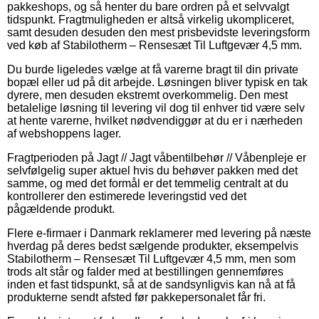
pakkeshops, og så henter du bare ordren på et selvvalgt
tidspunkt. Fragtmuligheden er altså virkelig ukompliceret,
samt desuden desuden den mest prisbevidste leveringsform
ved køb af Stabilotherm – Rensesæt Til Luftgevær 4,5 mm.
Du burde ligeledes vælge at få varerne bragt til din private
bopæl eller ud på dit arbejde. Løsningen bliver typisk en tak
dyrere, men desuden ekstremt overkommelig. Den mest
betalelige løsning til levering vil dog til enhver tid være selv
at hente varerne, hvilket nødvendiggør at du er i nærheden
af webshoppens lager.
Fragtperioden på Jagt // Jagt våbentilbehør // Våbenpleje er
selvfølgelig super aktuel hvis du behøver pakken med det
samme, og med det formål er det temmelig centralt at du
kontrollerer den estimerede leveringstid ved det
pågældende produkt.
Flere e-firmaer i Danmark reklamerer med levering på næste
hverdag på deres bedst sælgende produkter, eksempelvis
Stabilotherm – Rensesæt Til Luftgevær 4,5 mm, men som
trods alt står og falder med at bestillingen gennemføres
inden et fast tidspunkt, så at de sandsynligvis kan nå at få
produkterne sendt afsted før pakkepersonalet får fri.