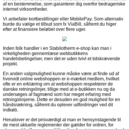
af en bestemmelse, som garanterer dig overfor bedrageriske
internet virksomheder.
Vi anbefaler kortbestillinger eller MobilePay. Som alternativ
burde du vælge et tilbud som fx ViaBill, såfremt du higer
efter at finansiere beløbet over flere uger.
Inden folk handler i en Stabilotherm e-shop kan man i
virkeligheden gennemlæse webbutikkens
handelsbetingelser, men det er uden tvivl et tidskrævende
projekt.
En anden valgmulighed kunne måske være at finde ud af
hvorvidt online webshoppen er e-mærket medlem, hvilket
ofte er en erklæring om at webshoppen respekterer de
danske retningslinjer, tillige med at e-butikken nu og da
undersøges af fagmænd som har meget erfaring med
retningslinjerne. Dette er desuden en god mulighed for en
håndsrækning, såfremt du oplever udfordringer ved dit
indkøb.
Herudover er det prisværdigt at man er hensynstagende til
de mest aktuelle reglementer der gælder for ordren, for