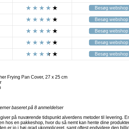
Besøg webshop
Besøg webshop
Besøg webshop
Besøg webshop
Besøg webshop
her Frying Pan Cover, 27 x 25 cm
r
m
jerner baseret på
8
anmeldelser
 giver på nuværende tidspunkt alverdens metoder til levering. En
ken hos en pakkeshop, hvor du så nemt kan hente dine produkter 
n er jo i høj grad ukompliceret, samt oftest endvidere den bill