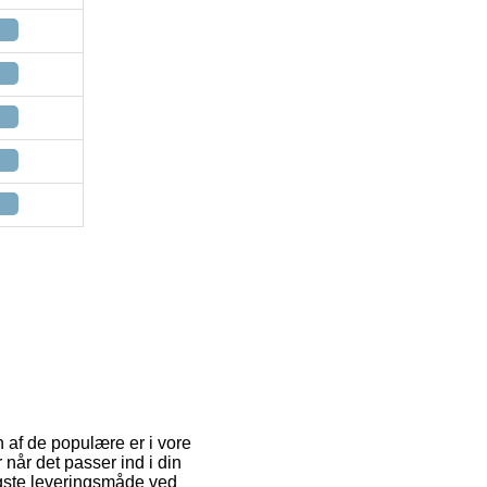
 af de populære er i vore
når det passer ind i din
igste leveringsmåde ved