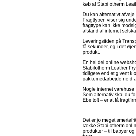
køb af Stabilotherm Leat
Du kan alternativt afveje 
Fragttypen viser sig unde
fragttype kan ikke modsi
afstand af internet selska
Leveringstiden på Transp
få sekunder, og i det øj
produkt.
En hel del online websh
Stabilotherm Leather Fryi
tidligere end et givent kl
pakkemedarbejderne dra
Nogle internet varehuse l
Som alternativ skal du fo
Ebeltoft – er at få fragtf
Det er jo meget smertefri
række Stabilotherm onli
produkter – til babyer og