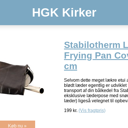
HGK Kirker
Stabilotherm 
Frying Pan Cov
cm
Selvom dette meget lækre etui a
blødt læder egentlig er udviklet t
transport af din bålkedel fra St
eksklusive læderpose med snøre
læder) ligeså velegnet til opbe
199
kr.
(Vis fragtpris)
Køb nu »