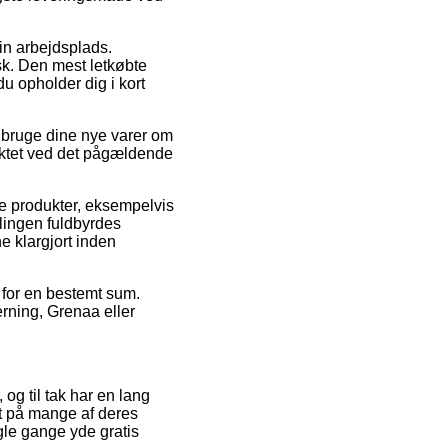
din arbejdsplads.
sk. Den mest letkøbte
u opholder dig i kort
l bruge dine nye varer om
unktet ved det pågældende
e produkter, eksempelvis
llingen fuldbyrdes
ne klargjort inden
s for en bestemt sum.
erning, Grenaa eller
 og til tak har en lang
t på mange af deres
ogle gange yde gratis