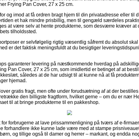
her Frying Pan Cover, 27 x 25 cm.
for og imod at få ordren bragt hjem til din privatadresse eller til 
rtiden et hak mindre prisbillig, men til gengæld særdeles prakti
ges at være selv at hente produkterne, som desværre kræver at d
bets tilholdssted.
ortposer er selvfølgelig rigtig væsentlig såfremt du absolut ska
emed er det faktisk meningsfuldt at du besigtiger leveringstidsp
ops garanterer levering på næstkommende hverdag på adskillig
ng Pan Cover, 27 x 25 cm, som imidlertid er betinget af at besti
okkeslæt, således at de har udsigt til at kunne nå at få produkter
ger hjemad.
over gratis fragt, men ofte under forudsætning af at der bestille
retrække den billigste fragtform, hvilket gerne – om du er nær H
irmaet til at bringe produkterne til en pakkeshop.
t for forbrugerne at lave prissammenligning på tværs af e-firmaer,
ne forhandlere ikke kunne lade være med at stampe prisniveaue
 børn, og tillige også til damer og herrer – markant, og endda n