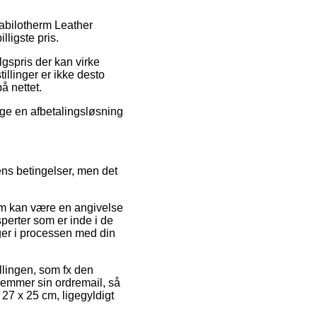
Stabilotherm Leather
lligste pris.
algspris der kan virke
illinger er ikke desto
å nettet.
lge en afbetalingsløsning
ens betingelser, men det
m kan være en angivelse
ksperter som er inde i de
inger i processen med din
llingen, som fx den
 gemmer sin ordremail, så
27 x 25 cm, ligegyldigt