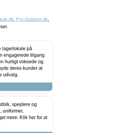
eak.dk
,
Pro-Outdoor.dk
,
iser.
le lagerlokale på
den engagerede tilgang
kken hurtigt voksede og
lbyde deres kunder at
s udvalg.
tsfolk, spejdere og
 uniformer,
et mere. Klik her for at