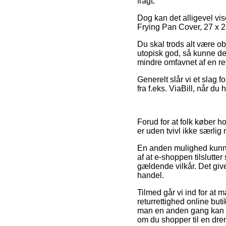
fragt.
Dog kan det alligevel vise
Frying Pan Cover, 27 x 25 
Du skal trods alt være obs
utopisk god, så kunne det
mindre omfavnet af en ret
Generelt slår vi et slag
fra f.eks. ViaBill, når du
Forud for at folk køber 
er uden tvivl ikke særlig
En anden mulighed kunn
af at e-shoppen tilslutter
gældende vilkår. Det give
handel.
Tilmed går vi ind for at
returrettighed online but
man en anden gang kan ef
om du shopper til en dren