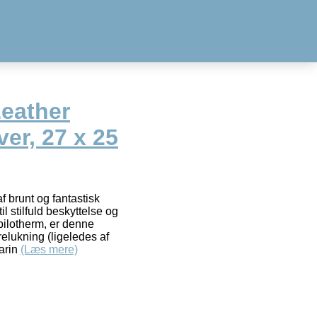
Leather
er, 27 x 25
f brunt og fantastisk
il stilfuld beskyttelse og
abilotherm, er denne
lukning (ligeledes af
varin
(Læs mere)