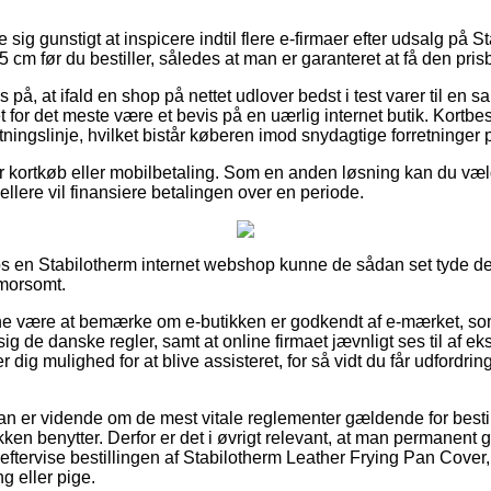
 sig gunstigt at inspicere indtil flere e-firmaer efter udsalg på 
cm før du bestiller, således at man er garanteret at få den prisbi
 på, at ifald en shop på nettet udlover bedst i test varer til en s
 for det meste være et bevis på en uærlig internet butik. Kortbest
ningslinje, hvilket bistår køberen imod snydagtige forretninger p
 for kortkøb eller mobilbetaling. Som en anden løsning kan du væ
 hellere vil finansiere betalingen over en periode.
hos en Stabilotherm internet webshop kunne de sådan set tyde d
 morsomt.
e være at bemærke om e-butikken er godkendt af e-mærket, so
 sig de danske regler, samt at online firmaet jævnligt ses til af e
r dig mulighed for at blive assisteret, for så vidt du får udfordr
 man er vidende om de mest vitale reglementer gældende for besti
ikken benytter. Derfor er det i øvrigt relevant, at man permanent
tervise bestillingen af Stabilotherm Leather Frying Pan Cover, 
g eller pige.