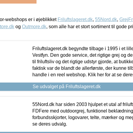
r-webshops er i øjeblikket
Friluftslageret.dk
,
55Nord.dk
,
GrejFr
tore.dk
og
Outmore.dk
, som alle har et stort sortiment til gode pr
Friluftslageret.dk begyndte tilbage i 1995 i et lil
Vestfyn. Den gode service, det rigtige grej og 
til friluftsliv og det rigtige udstyr gjorde, at buti
faktisk var de blandt de allerførste, der kunne ti
handle i en reel webshop. Klik her for at se dere
Se udvalget på Friluftslageret.dk
55Nord.dk har siden 2003 hjulpet et utal af friluf
FDFere med outdoorgrej, funktionel beklædning,
forbundsskjorter, logovarer, telte, mærker og meg
se deres udvalg.