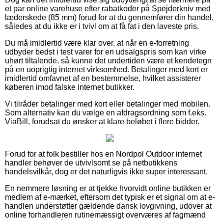
et par online varehuse efter rabatkoder på Spejderkniv med
læderskede (85 mm) forud for at du gennemfører din handel,
således at du ikke er i tvivl om at få fat i den laveste pris.
Du må imidlertid være klar over, at når en e-forretning
udbyder bedst i test varer for en udsalgspris som kan virke
uhørt tiltalende, så kunne det undertiden være et kendetegn
på en uoprigtig internet virksomhed. Betalinger med kort er
imidlertid omfavnet af en bestemmelse, hvilket assisterer
køberen imod falske internet butikker.
Vi tilråder betalinger med kort eller betalinger med mobilen.
Som alternativ kan du vælge en afdragsordning som f.eks.
ViaBill, forudsat du ønsker at klare beløbet i flere bidder.
Forud for at folk bestiller hos en Nordpol Outdoor internet
handler behøver de utvivlsomt se på netbutikkens
handelsvilkår, dog er det naturligvis ikke super interessant.
En nemmere løsning er at tjekke hvorvidt online butikken er
medlem af e-mærket, eftersom det typisk er et signal om at e-
handlen understøtter gældende dansk lovgivning, udover at
online forhandleren rutinemæssigt overværes af fagmænd