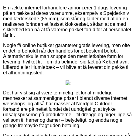
En række internet forhandlere annoncerer 1 dags levering
på en række af deres varenumre, eksempelvis Spejderkniv
med læderskede (85 mm), som står og falder med at orden
realiseres forinden et fastsat klokkeslæt, sådan at de med
sikkerhed kan nå at få varerne pakket forud for at personalet
får fri.
Nogle få online butikker garanterer gratis levering, men ofte
er det forbeholdt når der handles for et bestemt beløb.
Alternativt skulle man snuppe den mest letkøbte form for
levering, hvilket tit – om du befinder sig tæt på København,
Lillerød eller Humlebæk – vil blive at få leveret din pakke til
et afhentningssted.
Det har vist sig at være temmelig let for almindelige
mennesker at sammenligne priser i blandt diverse internet
webshops, og altså har masser af Nordpol Outdoor
forhandlere på nettet fundet det uundgåeligt at trykke
udsalgspriserne på produkterne – til drenge og piger, lige så
vel som til herrer og damer – betydeligt, og endda nogle
gange frembyde fragt uden betaling.
Dog kan det imidlertid vise sig udbytterigt at se nærmere på