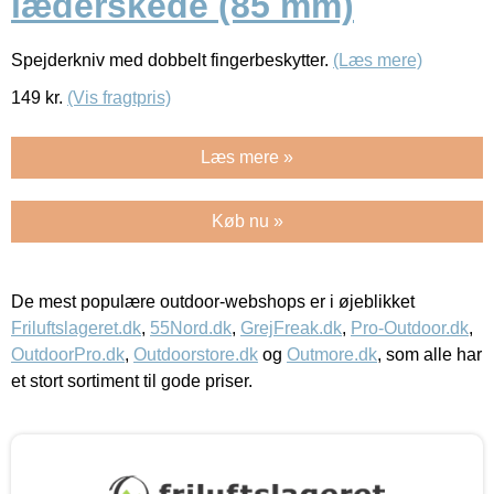
læderskede (85 mm)
Spejderkniv med dobbelt fingerbeskytter.
(Læs mere)
149
kr.
(Vis fragtpris)
Læs mere »
Køb nu »
De mest populære outdoor-webshops er i øjeblikket
Friluftslageret.dk
,
55Nord.dk
,
GrejFreak.dk
,
Pro-Outdoor.dk
,
OutdoorPro.dk
,
Outdoorstore.dk
og
Outmore.dk
, som alle har
et stort sortiment til gode priser.