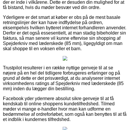
der er inde i vilkårene. Dette er desuden din mulighed for at
få bistand, hvis du møder besvær ved din ordre.
Yderligere er det smart at køber er obs på de mest basale
retningslinjer der kan have indflydelse på ordren,
eksempelvis hvilken bytteret internet forhandleren anvender.
Derfor er det også essesentielt, at man stadig bibeholder sin
faktura, så man senere vil kunne eftervise sin shopping af
Spejderkniv med læderskede (85 mm), ligegyldigt om man
skal shoppe til en voksen eller et barn.
Trustpilot resulterer i en række nyttige genveje til at se
nøjere på en hel del tidligere forbrugeres erfaringer og på
grund af dette er det prisværdigt, at du analyserer internet
virksomhedens ratings af Spejderkniv med læderskede (85
mm) inden du lægger din bestilling.
Facebook yder ydermere absolut sikre genveje til at få
kendskab til online shoppens kundetilfredshed. Tilmed
møder vi mange e-handler hvor man kan udforme en
bedømmelse af ordreforløbet, som også kan benyttes til at få
et indblik i kundernes tilfredshed.