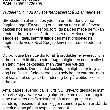
EAN:
5705959726395
Vurderet til
4.4
ud af 5 stjerner baseret på
31
anmeldelser
Størstedelen af netshops yder nu om stunder diverse
fragtløsninger. En yndling er nu om stunder at få afleveret
pakken hos en pakkeshop, fordi du på den måde nemt kan
hente ordren præcis når det passer dig. Metoden er jo
særdeles ligetil, samt tit tillige den mest prisbevidste
fragtmetode ved køb af Spejderkniv med læderskede (85
mm).
Du bør også beslutte dig for at få produkterne leveret til din
adresse eller til dit arbejde. Fragtmuligheden er som oftest
en tand mere bekostelig, men ydermere vældig
uproblematisk. Den mindst kostelige mulighed for fragt vil
dog i de fleste tilfælde være at du selv henter varerne, men
det kræver at du fysisk befinder dig tæt på webbutikkens
adresse.
Antal dages levering på Friluftsliv // Knive/foldespader m.m.
kan vise sig at være vældig afgørende om man har brug for
dine nye varer om få sekunder, så af den grund er det
sandelig passende at man kigger nærmere på den anslåede
leveringsdato på det respektive produkt.