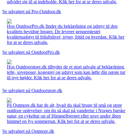
udvidet sig til at indeholde. Klik her for at se deres udvalg.
Se udvalget på Pro-Outdoor.dk
Hos OutdoorPro.dk finder du beklædning og udstyr til den
kvalitets bevidste bruger. De leverer gennemtestet
kvalitetsudstyr til friluftslivet, rejser, fritid og hverdag. Klik her
for at se deres udvalg.
Se udvalget på OutdoorPro.dk
Hos Outdoorstore.dk tilbyder de et stort udvalg af beklædning,
telte, soveposer, kogegrej og udstyr som kan løfte din næste tur
til nye højder. Klik her for at se deres udvalg.
Se udvalget på Outdoorstore.dk
På Outmore.dk har de alt, hvad du skal bruge til små og store
outdoor oplevelser, om du så skal på vandretur i Norges barske
natur, en cykeltur op af Himmelbjerget eller sove under åben
himmel en lys sommernat. Klik her for at se deres udvalg.
Se udvalget på Outmore.dk