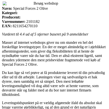
Besøg webshop
Navn:
Special Forces 2 Olive
Kategori:
Producent:
Varenummer:
2101182
EAN:
8211654270110
Vurderet til
4.4
ud af 5 stjerner baseret på
9
anmeldelser
Masser af internet webshops giver nu om stunder en hel del
forskellige leveringstyper. En der er meget almindelig er i øjeblikket
afhentningssteder, som giver dig fleksibiliteten til at hente de
nyindkøbte varer når du har tid. Den er altså ekstremt ligetil, samt
desuden ydermere den mest prisbevidste fragtmetode ved køb af
Special Forces 2 Olive.
Du kan lige så vel prøve at få produkterne leveret til din privatbolig
eller ud til dit arbejde. Løsningen viser sig sædvanligvis et hak
dyrere, men samtidig ret så simpel. Den mest letkøbte
leveringsmulighed vil dog altid være selv at hente varerne, som
desværre står og falder med at du bor nær internet firmaets
tilholdssted.
Leveringstidspunktet på er vældig afgørende ifald du absolut skal
bruge varerne øjeblikkeligt, og af den grund er det naturligvis