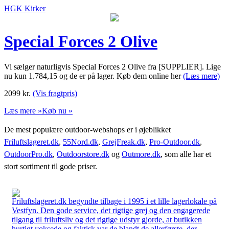
HGK Kirker
Special Forces 2 Olive
Vi sælger naturligvis Special Forces 2 Olive fra [SUPPLIER]. Lige
nu kun 1.784,15 og de er på lager. Køb dem online her
(Læs mere)
2099
kr.
(Vis fragtpris)
Læs mere »
Køb nu »
De mest populære outdoor-webshops er i øjeblikket
Friluftslageret.dk
,
55Nord.dk
,
GrejFreak.dk
,
Pro-Outdoor.dk
,
OutdoorPro.dk
,
Outdoorstore.dk
og
Outmore.dk
, som alle har et
stort sortiment til gode priser.
Friluftslageret.dk begyndte tilbage i 1995 i et lille lagerlokale på
Vestfyn. Den gode service, det rigtige grej og den engagerede
tilgang til friluftsliv og det rigtige udstyr gjorde, at butikken
hurtigt voksede og faktisk var de blandt de allerførste, der