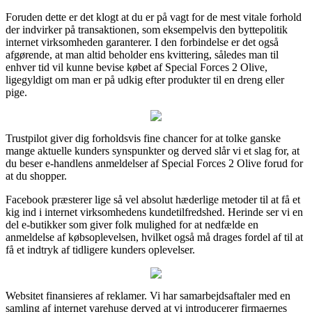
Foruden dette er det klogt at du er på vagt for de mest vitale forhold
der indvirker på transaktionen, som eksempelvis den byttepolitik
internet virksomheden garanterer. I den forbindelse er det også
afgørende, at man altid beholder ens kvittering, således man til
enhver tid vil kunne bevise købet af Special Forces 2 Olive,
ligegyldigt om man er på udkig efter produkter til en dreng eller
pige.
Trustpilot giver dig forholdsvis fine chancer for at tolke ganske
mange aktuelle kunders synspunkter og derved slår vi et slag for, at
du beser e-handlens anmeldelser af Special Forces 2 Olive forud for
at du shopper.
Facebook præsterer lige så vel absolut hæderlige metoder til at få et
kig ind i internet virksomhedens kundetilfredshed. Herinde ser vi en
del e-butikker som giver folk mulighed for at nedfælde en
anmeldelse af købsoplevelsen, hvilket også må drages fordel af til at
få et indtryk af tidligere kunders oplevelser.
Websitet finansieres af reklamer. Vi har samarbejdsaftaler med en
samling af internet varehuse derved at vi introducerer firmaernes