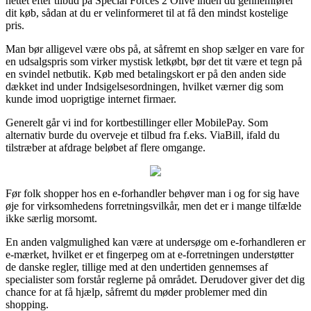
nettet efter tilbud på Special Forces 2 Olive inden du gennemfører
dit køb, sådan at du er velinformeret til at få den mindst kostelige
pris.
Man bør alligevel være obs på, at såfremt en shop sælger en vare for
en udsalgspris som virker mystisk letkøbt, bør det tit være et tegn på
en svindel netbutik. Køb med betalingskort er på den anden side
dækket ind under Indsigelsesordningen, hvilket værner dig som
kunde imod uoprigtige internet firmaer.
Generelt går vi ind for kortbestillinger eller MobilePay. Som
alternativ burde du overveje et tilbud fra f.eks. ViaBill, ifald du
tilstræber at afdrage beløbet af flere omgange.
Før folk shopper hos en e-forhandler behøver man i og for sig have
øje for virksomhedens forretningsvilkår, men det er i mange tilfælde
ikke særlig morsomt.
En anden valgmulighed kan være at undersøge om e-forhandleren er
e-mærket, hvilket er et fingerpeg om at e-forretningen understøtter
de danske regler, tillige med at den undertiden gennemses af
specialister som forstår reglerne på området. Derudover giver det dig
chance for at få hjælp, såfremt du møder problemer med din
shopping.