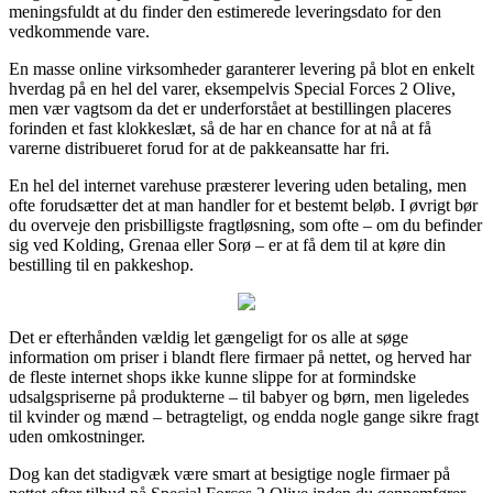
meningsfuldt at du finder den estimerede leveringsdato for den
vedkommende vare.
En masse online virksomheder garanterer levering på blot en enkelt
hverdag på en hel del varer, eksempelvis Special Forces 2 Olive,
men vær vagtsom da det er underforstået at bestillingen placeres
forinden et fast klokkeslæt, så de har en chance for at nå at få
varerne distribueret forud for at de pakkeansatte har fri.
En hel del internet varehuse præsterer levering uden betaling, men
ofte forudsætter det at man handler for et bestemt beløb. I øvrigt bør
du overveje den prisbilligste fragtløsning, som ofte – om du befinder
sig ved Kolding, Grenaa eller Sorø – er at få dem til at køre din
bestilling til en pakkeshop.
Det er efterhånden vældig let gængeligt for os alle at søge
information om priser i blandt flere firmaer på nettet, og herved har
de fleste internet shops ikke kunne slippe for at formindske
udsalgspriserne på produkterne – til babyer og børn, men ligeledes
til kvinder og mænd – betragteligt, og endda nogle gange sikre fragt
uden omkostninger.
Dog kan det stadigvæk være smart at besigtige nogle firmaer på