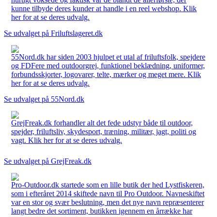
kunne tilbyde deres kunder at handle i en reel webshop. Klik
her for at se deres udvalg.
Se udvalget på Friluftslageret.dk
55Nord.dk har siden 2003 hjulpet et utal af friluftsfolk, spejdere
og FDFere med outdoorgrej, funktionel beklædning, uniformer,
forbundsskjorter, logovarer, telte, mærker og meget mere. Klik
her for at se deres udvalg.
Se udvalget på 55Nord.dk
GrejFreak.dk forhandler alt det fede udstyr både til outdoor,
spejder, friluftsliv, skydesport, træning, militær, jagt, politi og
vagt. Klik her for at se deres udvalg.
Se udvalget på GrejFreak.dk
Pro-Outdoor.dk startede som en lille butik der hed Lystfiskeren,
som i efteråret 2014 skiftede navn til Pro Outdoor. Navneskiftet
var en stor og svær beslutning, men det nye navn repræsenterer
langt bedre det sortiment, butikken igennem en årrække har