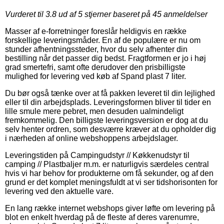
Vurderet til
3.8
ud af 5 stjerner baseret på
45
anmeldelser
Masser af e-forretninger foreslår heldigvis en række
forskellige leveringsmåder. En af de populære er nu om
stunder afhentningssteder, hvor du selv afhenter din
bestilling når det passer dig bedst. Fragtformen er jo i høj
grad smertefri, samt ofte derudover den prisbilligste
mulighed for levering ved køb af Spand plast 7 liter.
Du bør også tænke over at få pakken leveret til din lejlighed
eller til din arbejdsplads. Leveringsformen bliver til tider en
lille smule mere pebret, men desuden ualmindeligt
fremkommelig. Den billigste leveringsversion er dog at du
selv henter ordren, som desværre kræver at du opholder dig
i nærheden af online webshoppens arbejdslager.
Leveringstiden på Campingudstyr // Køkkenudstyr til
camping // Plastbaljer m.m. er naturligvis særdeles central
hvis vi har behov for produkterne om få sekunder, og af den
grund er det komplet meningsfuldt at vi ser tidshorisonten for
levering ved den aktuelle vare.
En lang række internet webshops giver løfte om levering på
blot en enkelt hverdag på de fleste af deres varenumre,