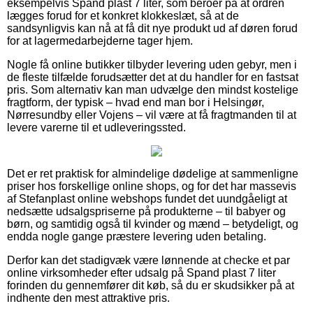
eksempelvis Spand plast 7 liter, som beroer på at ordren
lægges forud for et konkret klokkeslæt, så at de
sandsynligvis kan nå at få dit nye produkt ud af døren forud
for at lagermedarbejderne tager hjem.
Nogle få online butikker tilbyder levering uden gebyr, men i
de fleste tilfælde forudsætter det at du handler for en fastsat
pris. Som alternativ kan man udvælge den mindst kostelige
fragtform, der typisk – hvad end man bor i Helsingør,
Nørresundby eller Vojens – vil være at få fragtmanden til at
levere varerne til et udleveringssted.
Det er ret praktisk for almindelige dødelige at sammenligne
priser hos forskellige online shops, og for det har massevis
af Stefanplast online webshops fundet det uundgåeligt at
nedsætte udsalgspriserne på produkterne – til babyer og
børn, og samtidig også til kvinder og mænd – betydeligt, og
endda nogle gange præstere levering uden betaling.
Derfor kan det stadigvæk være lønnende at checke et par
online virksomheder efter udsalg på Spand plast 7 liter
forinden du gennemfører dit køb, så du er skudsikker på at
indhente den mest attraktive pris.