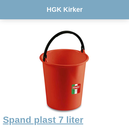
HGK Kirker
Spand plast 7 liter