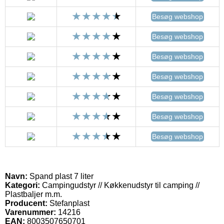
Besøg webshop
Besøg webshop
Besøg webshop
Besøg webshop
Besøg webshop
Besøg webshop
Besøg webshop
Navn:
Spand plast 7 liter
Kategori:
Campingudstyr // Køkkenudstyr til camping //
Plastbaljer m.m.
Producent:
Stefanplast
Varenummer:
14216
EAN:
8003507650701