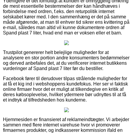
Yderligere er det fornuftigt at kunden er omhyggelig omkring
de mest essentielle bestemmelser der kan håndhæves i
forbindelse med ordren, f.eks. den returpolitik internet
selskabet kører med. I den sammenhæng er det på samme
måde afgørende, at man til enhver tid sikrer ens kvittering på
e-mail, således man altid vil kunne dokumentere ordren af
Spand plast 7 liter, hvad end man er voksen eller et barn.
Trustpilot genererer helt belejlige muligheder for at
analysere en stor portion andre konsumenters bedømmelser
og derved anbefales det, at du verificerer internet butikkens
vurderinger af Spand plast 7 liter før du bestiller.
Facebook fører til derudover tilpas strålende muligheder for
at få et kig ind i webshoppens kundefokus. Her ser vi faktisk
online firmaer hvor det er muligt at tilkendegive en kritik af
deres købsoplevelse, hvilket ydermere bør udnyttes til at få
et indtryk af tilfredsheden hos kunderne.
Hjemmesiden er finansieret af reklameindtægter. Vi arbejder
sammen med flere internet varehuse hvor vi promoverer
firmaernes produkter, og indkasserer kommission ifald en