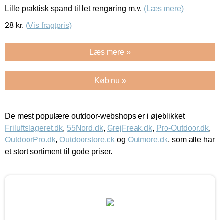
Lille praktisk spand til let rengøring m.v.
(Læs mere)
28
kr.
(Vis fragtpris)
Læs mere »
Køb nu »
De mest populære outdoor-webshops er i øjeblikket
Friluftslageret.dk
,
55Nord.dk
,
GrejFreak.dk
,
Pro-Outdoor.dk
,
OutdoorPro.dk
,
Outdoorstore.dk
og
Outmore.dk
, som alle har
et stort sortiment til gode priser.