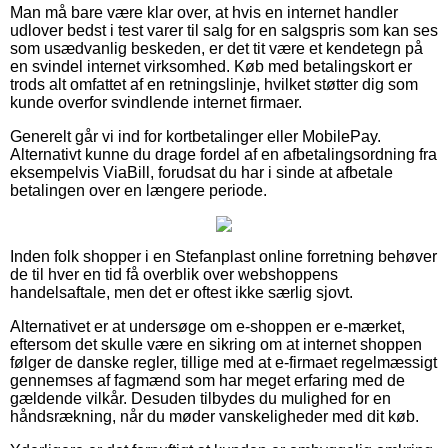
Man må bare være klar over, at hvis en internet handler
udlover bedst i test varer til salg for en salgspris som kan ses
som usædvanlig beskeden, er det tit være et kendetegn på
en svindel internet virksomhed. Køb med betalingskort er
trods alt omfattet af en retningslinje, hvilket støtter dig som
kunde overfor svindlende internet firmaer.
Generelt går vi ind for kortbetalinger eller MobilePay.
Alternativt kunne du drage fordel af en afbetalingsordning fra
eksempelvis ViaBill, forudsat du har i sinde at afbetale
betalingen over en længere periode.
Inden folk shopper i en Stefanplast online forretning behøver
de til hver en tid få overblik over webshoppens
handelsaftale, men det er oftest ikke særlig sjovt.
Alternativet er at undersøge om e-shoppen er e-mærket,
eftersom det skulle være en sikring om at internet shoppen
følger de danske regler, tillige med at e-firmaet regelmæssigt
gennemses af fagmænd som har meget erfaring med de
gældende vilkår. Desuden tilbydes du mulighed for en
håndsrækning, når du møder vanskeligheder med dit køb.