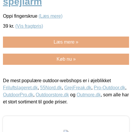
spejlarm
Oppi fingerskrue
(Læs mere)
39
kr.
(Vis fragtpris)
Læs mere »
Køb nu »
De mest populære outdoor-webshops er i øjeblikket
Friluftslageret.dk
,
55Nord.dk
,
GrejFreak.dk
,
Pro-Outdoor.dk
,
OutdoorPro.dk
,
Outdoorstore.dk
og
Outmore.dk
, som alle har
et stort sortiment til gode priser.