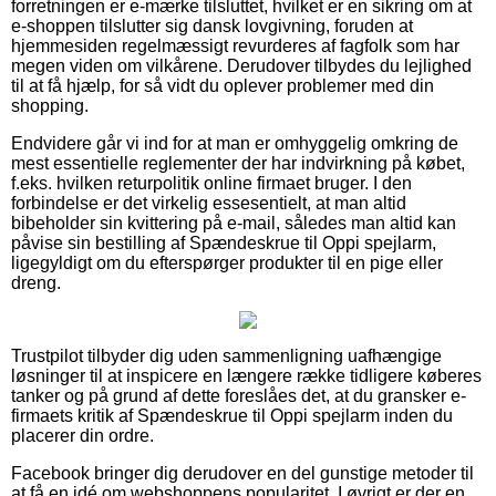
forretningen er e-mærke tilsluttet, hvilket er en sikring om at
e-shoppen tilslutter sig dansk lovgivning, foruden at
hjemmesiden regelmæssigt revurderes af fagfolk som har
megen viden om vilkårene. Derudover tilbydes du lejlighed
til at få hjælp, for så vidt du oplever problemer med din
shopping.
Endvidere går vi ind for at man er omhyggelig omkring de
mest essentielle reglementer der har indvirkning på købet,
f.eks. hvilken returpolitik online firmaet bruger. I den
forbindelse er det virkelig essesentielt, at man altid
bibeholder sin kvittering på e-mail, således man altid kan
påvise sin bestilling af Spændeskrue til Oppi spejlarm,
ligegyldigt om du efterspørger produkter til en pige eller
dreng.
Trustpilot tilbyder dig uden sammenligning uafhængige
løsninger til at inspicere en længere række tidligere køberes
tanker og på grund af dette foreslåes det, at du gransker e-
firmaets kritik af Spændeskrue til Oppi spejlarm inden du
placerer din ordre.
Facebook bringer dig derudover en del gunstige metoder til
at få en idé om webshoppens popularitet. I øvrigt er der en