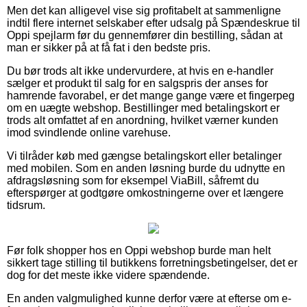
Men det kan alligevel vise sig profitabelt at sammenligne
indtil flere internet selskaber efter udsalg på Spændeskrue til
Oppi spejlarm før du gennemfører din bestilling, sådan at
man er sikker på at få fat i den bedste pris.
Du bør trods alt ikke undervurdere, at hvis en e-handler
sælger et produkt til salg for en salgspris der anses for
hamrende favorabel, er det mange gange være et fingerpeg
om en uægte webshop. Bestillinger med betalingskort er
trods alt omfattet af en anordning, hvilket værner kunden
imod svindlende online varehuse.
Vi tilråder køb med gængse betalingskort eller betalinger
med mobilen. Som en anden løsning burde du udnytte en
afdragsløsning som for eksempel ViaBill, såfremt du
efterspørger at godtgøre omkostningerne over et længere
tidsrum.
Før folk shopper hos en Oppi webshop burde man helt
sikkert tage stilling til butikkens forretningsbetingelser, det er
dog for det meste ikke videre spændende.
En anden valgmulighed kunne derfor være at efterse om e-