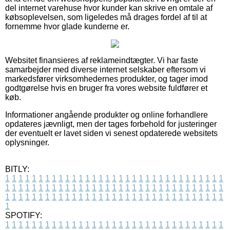
del internet varehuse hvor kunder kan skrive en omtale af
købsoplevelsen, som ligeledes må drages fordel af til at
fornemme hvor glade kunderne er.
Websitet finansieres af reklameindtægter. Vi har faste
samarbejder med diverse internet selskaber eftersom vi
markedsfører virksomhedernes produkter, og tager imod
godtgørelse hvis en bruger fra vores website fuldfører et
køb.
Informationer angående produkter og online forhandlere
opdateres jævnligt, men der tages forbehold for justeringer
der eventuelt er lavet siden vi senest opdaterede websitets
oplysninger.
BITLY:
1
1
1
1
1
1
1
1
1
1
1
1
1
1
1
1
1
1
1
1
1
1
1
1
1
1
1
1
1
1
1
1
1
1
1
1
1
1
1
1
1
1
1
1
1
1
1
1
1
1
1
1
1
1
1
1
1
1
1
1
1
1
1
1
1
1
1
1
1
1
1
1
1
1
1
1
1
1
1
1
1
1
1
1
1
1
1
1
1
1
1
1
1
1
1
1
1
1
1
1
SPOTIFY:
1
1
1
1
1
1
1
1
1
1
1
1
1
1
1
1
1
1
1
1
1
1
1
1
1
1
1
1
1
1
1
1
1