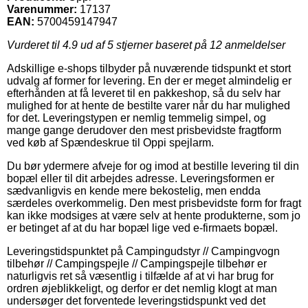
Varenummer:
17137
EAN:
5700459147947
Vurderet til
4.9
ud af 5 stjerner baseret på
12
anmeldelser
Adskillige e-shops tilbyder på nuværende tidspunkt et stort
udvalg af former for levering. En der er meget almindelig er
efterhånden at få leveret til en pakkeshop, så du selv har
mulighed for at hente de bestilte varer når du har mulighed
for det. Leveringstypen er nemlig temmelig simpel, og
mange gange derudover den mest prisbevidste fragtform
ved køb af Spændeskrue til Oppi spejlarm.
Du bør ydermere afveje for og imod at bestille levering til din
bopæl eller til dit arbejdes adresse. Leveringsformen er
sædvanligvis en kende mere bekostelig, men endda
særdeles overkommelig. Den mest prisbevidste form for fragt
kan ikke modsiges at være selv at hente produkterne, som jo
er betinget af at du har bopæl lige ved e-firmaets bopæl.
Leveringstidspunktet på Campingudstyr // Campingvogn
tilbehør // Campingspejle // Campingspejle tilbehør er
naturligvis ret så væsentlig i tilfælde af at vi har brug for
ordren øjeblikkeligt, og derfor er det nemlig klogt at man
undersøger det forventede leveringstidspunkt ved det