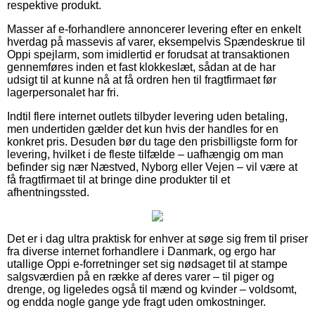
respektive produkt.
Masser af e-forhandlere annoncerer levering efter en enkelt
hverdag på massevis af varer, eksempelvis Spændeskrue til
Oppi spejlarm, som imidlertid er forudsat at transaktionen
gennemføres inden et fast klokkeslæt, sådan at de har
udsigt til at kunne nå at få ordren hen til fragtfirmaet før
lagerpersonalet har fri.
Indtil flere internet outlets tilbyder levering uden betaling,
men undertiden gælder det kun hvis der handles for en
konkret pris. Desuden bør du tage den prisbilligste form for
levering, hvilket i de fleste tilfælde – uafhængig om man
befinder sig nær Næstved, Nyborg eller Vejen – vil være at
få fragtfirmaet til at bringe dine produkter til et
afhentningssted.
Det er i dag ultra praktisk for enhver at søge sig frem til priser
fra diverse internet forhandlere i Danmark, og ergo har
utallige Oppi e-forretninger set sig nødsaget til at stampe
salgsværdien på en række af deres varer – til piger og
drenge, og ligeledes også til mænd og kvinder – voldsomt,
og endda nogle gange yde fragt uden omkostninger.