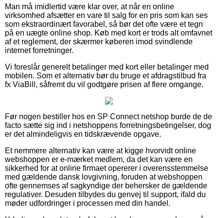
Man må imidlertid være klar over, at når en online
virksomhed afsætter en vare til salg for en pris som kan ses
som ekstraordinært favorabel, så bør det ofte være et tegn
på en uægte online shop. Køb med kort er trods alt omfavnet
af et reglement, der skærmer køberen imod svindlende
internet forretninger.
Vi foreslår generelt betalinger med kort eller betalinger med
mobilen. Som et alternativ bør du bruge et afdragstilbud fra
fx ViaBill, såfremt du vil godtgøre prisen af flere omgange.
Før nogen bestiller hos en SP Connect netshop burde de de
facto sætte sig ind i netshoppens forretningsbetingelser, dog
er det almindeligvis en tidskrævende opgave.
Et nemmere alternativ kan være at kigge hvorvidt online
webshoppen er e-mærket medlem, da det kan være en
sikkerhed for at online firmaet opererer i overensstemmelse
med gældende dansk lovgivning, foruden at webshoppen
ofte gennemses af sagkyndige der behersker de gældende
regulativer. Desuden tilbydes du genvej til support, ifald du
møder udfordringer i processen med din handel.