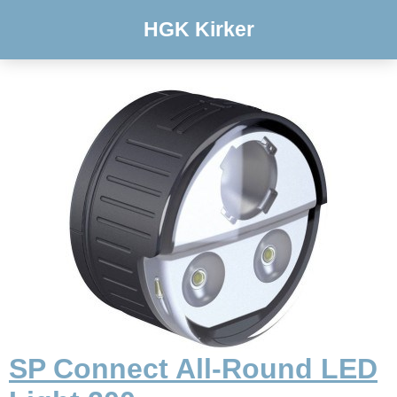
HGK Kirker
SP Connect All-Round LED