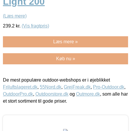
Light 200
(Læs mere)
239.2
kr.
(Vis fragtpris)
Læs mere »
Køb nu »
De mest populære outdoor-webshops er i øjeblikket
Friluftslageret.dk
,
55Nord.dk
,
GrejFreak.dk
,
Pro-Outdoor.dk
,
OutdoorPro.dk
,
Outdoorstore.dk
og
Outmore.dk
, som alle har
et stort sortiment til gode priser.