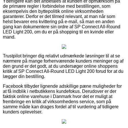
Yderligere kan det anbefales at kunden er opmærksom på
de primære regler i forbindelse med bestillingen, som
eksempelvis den byttepolitik online virksomheden
garanterer. Derfor er det tilmed relevant, at man når som
helst bevarer ens kvittering på e-mail, så man en anden
gang kan dokumentere sin ordre af SP Connect All-Round
LED Light 200, om du er på shopping til en kvinde eller
mand.
Trustpilot bringer dig relativt udmærkede løsninger til at se
nærmere på mange forhenværende kunders meninger og af
den grund er det godt, at du undersøger online shoppens
kritik af SP Connect All-Round LED Light 200 forud for at du
lægger din bestilling.
Facebook tilbyder lignende adskillige pæne muligheder for
at få indblik i netbutikkens kundefokus. Derudover er der
faktisk online varehuse i Danmark hvor det er muligt at
frembringe en kritik af virksomhedens service, som på
samme måde kan drages fordel af til vurdering af tidligere
kunders oplevelser.