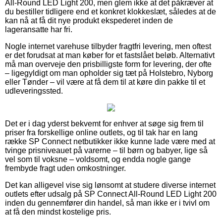
All-Round LED Light 200, men glem ikke at det påkræver at
du bestiller tidligere end et konkret klokkeslæt, således at de
kan nå at få dit nye produkt ekspederet inden de
lageransatte har fri.
Nogle internet varehuse tilbyder fragtfri levering, men oftest
er det forudsat at man køber for et fastslået beløb. Alternativt
må man overveje den prisbilligste form for levering, der ofte
– ligegyldigt om man opholder sig tæt på Holstebro, Nyborg
eller Tønder – vil være at få dem til at køre din pakke til et
udleveringssted.
Det er i dag yderst bekvemt for enhver at søge sig frem til
priser fra forskellige online outlets, og til tak har en lang
række SP Connect netbutikker ikke kunne lade være med at
tvinge prisniveauet på varerne – til børn og babyer, lige så
vel som til voksne – voldsomt, og endda nogle gange
frembyde fragt uden omkostninger.
Det kan alligevel vise sig lønsomt at studere diverse internet
outlets efter udsalg på SP Connect All-Round LED Light 200
inden du gennemfører din handel, så man ikke er i tvivl om
at få den mindst kostelige pris.