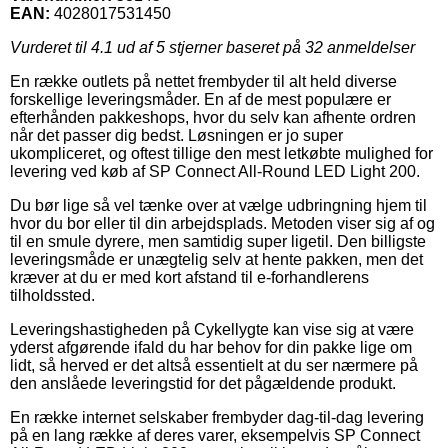
EAN:
4028017531450
Vurderet til
4.1
ud af 5 stjerner baseret på
32
anmeldelser
En række outlets på nettet frembyder til alt held diverse
forskellige leveringsmåder. En af de mest populære er
efterhånden pakkeshops, hvor du selv kan afhente ordren
når det passer dig bedst. Løsningen er jo super
ukompliceret, og oftest tillige den mest letkøbte mulighed for
levering ved køb af SP Connect All-Round LED Light 200.
Du bør lige så vel tænke over at vælge udbringning hjem til
hvor du bor eller til din arbejdsplads. Metoden viser sig af og
til en smule dyrere, men samtidig super ligetil. Den billigste
leveringsmåde er unægtelig selv at hente pakken, men det
kræver at du er med kort afstand til e-forhandlerens
tilholdssted.
Leveringshastigheden på Cykellygte kan vise sig at være
yderst afgørende ifald du har behov for din pakke lige om
lidt, så herved er det altså essentielt at du ser nærmere på
den anslåede leveringstid for det pågældende produkt.
En række internet selskaber frembyder dag-til-dag levering
på en lang række af deres varer, eksempelvis SP Connect