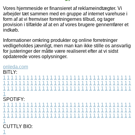
Vores hjemmeside er finansieret af reklameindtægter. Vi
arbejder tæt sammen med en gruppe af internet varehuse i
form af at vi fremviser forretningernes tilbud, og tager
provision i tilfælde af at en af vores brugere gennemfører et
indkøb.
Informationer omkring produkter og online forretninger
vedligeholdes jævnligt, men man kan ikke stille os ansvarlig
for justeringer der måtte være realiseret efter at vi sidst
opdaterede vores oplysninger.
onleda.com
BITLY:
1
1
1
1
1
1
1
1
1
1
1
1
1
1
1
1
1
1
1
1
1
1
1
1
1
1
1
1
1
1
1
1
1
1
1
1
1
1
1
1
1
1
1
1
1
1
1
1
1
1
1
1
1
1
1
1
1
1
1
1
1
1
1
1
1
1
1
1
1
1
1
1
1
1
1
1
1
1
1
1
1
1
1
1
1
1
1
1
1
1
1
1
1
1
1
1
1
1
1
1
SPOTIFY:
1
1
1
1
1
1
1
1
1
1
1
1
1
1
1
1
1
1
1
1
1
1
1
1
1
1
1
1
1
1
1
1
1
1
1
1
1
1
1
1
1
1
1
1
1
1
1
1
1
1
1
1
1
1
1
1
1
1
1
1
1
1
1
1
1
1
1
1
1
1
1
1
1
1
1
1
1
1
1
1
1
1
1
1
1
1
1
1
1
1
1
1
1
1
1
1
1
1
1
1
CUTTLY BIO:
1