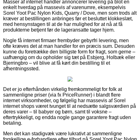
Masser af internet handler annoncerer levering på blot en
enkelt hverdag på massevis af varenumre, eksempelvis
Sorel Yoot Pac Nylon Kids, Quarry / Dove, men som trods alt
kræver at bestillingen anbringes før et besluttet klokkeslæt,
med hensynstagen til at de har mulighed for at nå at få
produkterne betjent før de lageransatte tager hjem.
Nogle få internet firmaer frembyder gebyrfri levering, men
ofte kræves det at man handler for en præcis sum. Desuden
kunne du foretrække den billigste form for fragt, som gerne –
uafhængig om du opholder sig tæt på Esbjerg, Holbæk eller
Bjerringbro – vil blive at få kørt din bestilling til et
afhentningssted.
Det er jo efterhånden virkelig fremkommeligt for folk at
sammenligne priser (via fx PriceRunner) i blandt flere
internet virksomheder, og følgelig har massevis af Sorel
internet shops været tvunget til at nedsætte salgsværdien på
deres varer – til babyer og børn, samt til voksne –
eftertrykkeligt, og endda nogle gange garantere fragt uden
betaling.
Men det kan stadigvæk være lukrativt at sammenligne
forskellige e-forhandlere efter tilbud på Sorel Yoot Pac Nylon