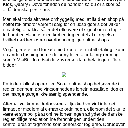
Kids, Quarry / Dove forinden du handler, så du er sikker på
at få den skarpeste pris.
Man skal trods alt være omhyggelig med, at ifald en shop på
nettet reklamerer varer til salg for en udsalgspris der virker
umådelig attraktiv, så er det ofte være et signal om en fup e-
forhandler. Handler med kort er dog en del af et regelsæt,
hvilket dækker køber overfor uoprigtige online shops.
Vi går generelt ind for køb med kort eller mobilbetaling. Som
en anden løsning burde du udnytte en afbetalingsordning
som fx ViaBill, forudsat du ønsker at klare betalingen i flere
bidder.
Forinden folk shopper i en Sorel online shop behøver de i
reglen gennemløbe virksomhedens forretningsaftale, dog er
det mange gange ikke særlig spændende.
Alternativet kunne derfor være at tjekke hvorvidt internet
firmaet er medlem af e-mærke ordningen, eftersom det skulle
være et sympol på at online forretningen adlyder de danske
regler, tillige med at online forretningen undertiden
kontrolleres af fagmænd som behersker reglerne. Derudover