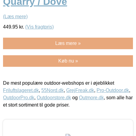
Quarry / Dove
(Læs mere)
449.95
kr.
(Vis fragtpris)
Læs mere »
Køb nu »
De mest populære outdoor-webshops er i øjeblikket
Friluftslageret.dk
,
55Nord.dk
,
GrejFreak.dk
,
Pro-Outdoor.dk
,
OutdoorPro.dk
,
Outdoorstore.dk
og
Outmore.dk
, som alle har
et stort sortiment til gode priser.