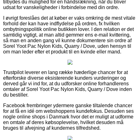
tilbydes du mulighed for en håndsrækning, når du bliver
udsat for vanskeligheder i forbindelse med din ordre.
I øvrigt foreslåes det at køber er vaks omkring de mest vitale
forhold der kan have indflydelse på ordren, fx hvilken
ombytningspolitik online butikken lover. I den relation er det
samtidig vigtigt, at man altid gemmer ens e-mail kvittering,
så man en anden gang vil kunne dokumentere sin ordre af
Sorel Yoot Pac Nylon Kids, Quarry / Dove, uden hensyn til
om man leder efter et produkt til en kvinde eller mand.
Trustpilot leverer en lang række hæderlige chancer for at
efterforske diverse eksisterende kunders vurderinger og
derved går vi ind for, at du udforsker online forhandlerens
omtaler af Sorel Yoot Pac Nylon Kids, Quarry / Dove inden
du bestiller.
Facebook frembringer ydermere ganske tiltalende chancer
for at få en idé om webshoppens kundefokus. Desuden ses
nogle online shops i Danmark hvor det er muligt at udforme
en omtale af deres købsoplevelse, hvilket desuden må
bruges til afvejning af kundernes tilfredshed.