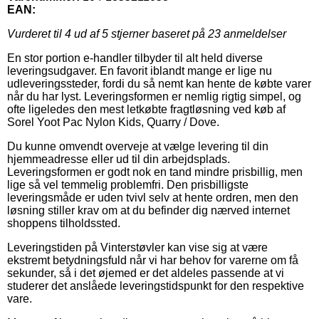
EAN:
Vurderet til
4
ud af 5 stjerner baseret på
23
anmeldelser
En stor portion e-handler tilbyder til alt held diverse
leveringsudgaver. En favorit iblandt mange er lige nu
udleveringssteder, fordi du så nemt kan hente de købte varer
når du har lyst. Leveringsformen er nemlig rigtig simpel, og
ofte ligeledes den mest letkøbte fragtløsning ved køb af
Sorel Yoot Pac Nylon Kids, Quarry / Dove.
Du kunne omvendt overveje at vælge levering til din
hjemmeadresse eller ud til din arbejdsplads.
Leveringsformen er godt nok en tand mindre prisbillig, men
lige så vel temmelig problemfri. Den prisbilligste
leveringsmåde er uden tvivl selv at hente ordren, men den
løsning stiller krav om at du befinder dig nærved internet
shoppens tilholdssted.
Leveringstiden på Vinterstøvler kan vise sig at være
ekstremt betydningsfuld når vi har behov for varerne om få
sekunder, så i det øjemed er det aldeles passende at vi
studerer det anslåede leveringstidspunkt for den respektive
vare.