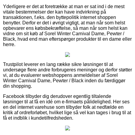
Yderligere er det at foretrække at man er sat ind i de mest
vitale bestemmelser der kan have indvirkning på
transaktionen, f.eks. den byttepolitik internet shoppen
benytter. Derfor er det i øvrigt vigtigt, at man når som helst
opbevarer ens købsbekræftelse, så man når som helst kan
vidne om sit køb af Sorel Winter Carnival Dame, Pewter /
Black, hvad end man efterspørger produkter til en dame eller
herre.
Trustpilot leverer en lang række sikre løsninger til at
undersøge flere andre forbrugeres meninger og derfor støtter
vi, at du evaluerer webshoppens anmeldelser af Sorel
Winter Carnival Dame, Pewter / Black inden du færdiggør
din shopping.
Facebook tilbyder dig derudover egentlig tiltalende
løsninger til at få en idé om e-firmaets pålidelighed. Her ses
en del internet varehuse som tilbyder folk at nedfælde en
kritik af ordreforløbet, hvilket lige så vel kan tages i brug til at
få et indblik i kundetilfredsheden.