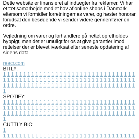
Dette website er finansieret af indtægter fra reklamer. Vi har
et tæt samarbejde med et hav af online shops i Danmark
eftersom vi formidler forretningernes varer, og høster honorar
forudsat den besøgende vi sender videre gennemfører en
ordre.
Vejledning om varer og forhandlere på nettet opretholdes
hyppigt, men det er umuligt for os at give garantier imod
rettelser der er blevet iværksat efter seneste opdatering af
sidens data.
reacr.com
BITLY:
1
1
1
1
1
1
1
1
1
1
1
1
1
1
1
1
1
1
1
1
1
1
1
1
1
1
1
1
1
1
1
1
1
1
1
1
1
1
1
1
1
1
1
1
1
1
1
1
1
1
1
1
1
1
1
1
1
1
1
1
1
1
1
1
1
1
1
1
1
1
1
1
1
1
1
1
1
1
1
1
1
1
1
1
1
1
1
1
1
1
1
1
1
1
1
1
1
1
1
1
SPOTIFY:
1
1
1
1
1
1
1
1
1
1
1
1
1
1
1
1
1
1
1
1
1
1
1
1
1
1
1
1
1
1
1
1
1
1
1
1
1
1
1
1
1
1
1
1
1
1
1
1
1
1
1
1
1
1
1
1
1
1
1
1
1
1
1
1
1
1
1
1
1
1
1
1
1
1
1
1
1
1
1
1
1
1
1
1
1
1
1
1
1
1
1
1
1
1
1
1
1
1
1
1
CUTTLY BIO:
1
1
1
1
1
1
1
1
1
1
1
1
1
1
1
1
1
1
1
1
1
1
1
1
1
1
1
1
1
1
1
1
1
1