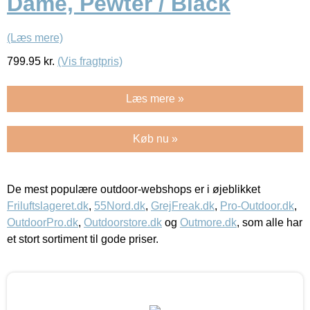
Dame, Pewter / Black
(Læs mere)
799.95
kr.
(Vis fragtpris)
Læs mere »
Køb nu »
De mest populære outdoor-webshops er i øjeblikket
Friluftslageret.dk
,
55Nord.dk
,
GrejFreak.dk
,
Pro-Outdoor.dk
,
OutdoorPro.dk
,
Outdoorstore.dk
og
Outmore.dk
, som alle har
et stort sortiment til gode priser.