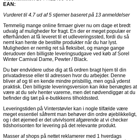
EAN:
Vurderet til
4.7
ud af 5 stjerner baseret på
13
anmeldelser
Temmelig mange online firmaer giver nu om dage et bredt
udvalg af muligheder for fragt. En der er meget populær er
efterhånden at få leveret til et udleveringssted, fordi du så
nemt kan hente de bestilte produkter når du har lyst.
Muligheden er nemlig ret så fleksibel, og mange gange
derudover den billigste leveringsudgave ved køb af Sorel
Winter Carnival Dame, Pewter / Black.
Du bør endvidere udse dig at få ordren bragt hjem til din
privatadresse eller til adressen hvor du arbejder. Denne
bliver af og til en kende mindre prisbillig, men også yderst
praktisk. Den billigste leveringsversion kan ikke benægtes at
være at du selv henter varerne, men det nødvendiggør at du
befinder dig tæt på e-butikkens tilholdssted.
Leveringstiden på Vinterstøvler kan i nogle tilfælde være
meget essentiel såfremt man behøver din ordre øjeblikkeligt,
og i det øjemed er det utvivlsomt afgørende at vi checker
tidshorisonten for levering på det relevante produkt.
Masser af shops på nettet reklamerer med 1 hverdags