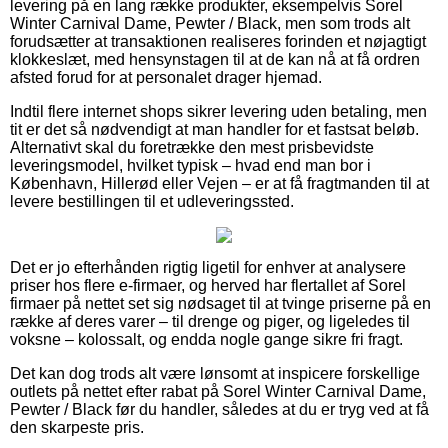
levering på en lang række produkter, eksempelvis Sorel
Winter Carnival Dame, Pewter / Black, men som trods alt
forudsætter at transaktionen realiseres forinden et nøjagtigt
klokkeslæt, med hensynstagen til at de kan nå at få ordren
afsted forud for at personalet drager hjemad.
Indtil flere internet shops sikrer levering uden betaling, men
tit er det så nødvendigt at man handler for et fastsat beløb.
Alternativt skal du foretrække den mest prisbevidste
leveringsmodel, hvilket typisk – hvad end man bor i
København, Hillerød eller Vejen – er at få fragtmanden til at
levere bestillingen til et udleveringssted.
Det er jo efterhånden rigtig ligetil for enhver at analysere
priser hos flere e-firmaer, og herved har flertallet af Sorel
firmaer på nettet set sig nødsaget til at tvinge priserne på en
række af deres varer – til drenge og piger, og ligeledes til
voksne – kolossalt, og endda nogle gange sikre fri fragt.
Det kan dog trods alt være lønsomt at inspicere forskellige
outlets på nettet efter rabat på Sorel Winter Carnival Dame,
Pewter / Black før du handler, således at du er tryg ved at få
den skarpeste pris.