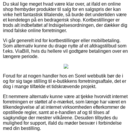
Du skal lige meget hvad være klar over, at ifald en online
shop frembyder produkter til salg for en salgspris der kan
virke helt fantastisk tiltalende, så burde det undertiden være
et kendetegn på en bedragerisk shop. Kortbestillinger er
trods alt indbefattet af Indsigelsesordningen, der dækker dig
imod falske online forretninger.
Vi går generelt ind for kortbestillinger eller mobilbetaling.
Som alternativ kunne du drage nytte af et afdragstilbud som
f.eks. ViaBill, hvis du hellere vil godtgøre betalingen over en
længere periode.
Forud for at nogen handler hos en Sorel webbutik bør de i
og for sig tage stilling til e-butikkens forretningsaftale, det er
dog i mange tilfælde et tidskrævende projekt.
Et nemmere alternativ kunne være at tjekke hvorvidt internet
forretningen er støttet af e-mærket, som længe har været en
tilkendegivelse af at internet virksomheden efterkommer de
opstillede regler, samt at e-handlen af og til tilses af
sagkyndige der mestrer vilkårene. Desuden tilbydes du
mulighed for support, ifald du møder besvær i forbindelse
med din bestilling.