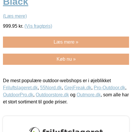
Black
(Læs mere)
999.95
kr.
(Vis fragtpris)
Læs mere »
Køb nu »
De mest populære outdoor-webshops er i øjeblikket
Friluftslageret.dk
,
55Nord.dk
,
GrejFreak.dk
,
Pro-Outdoor.dk
,
OutdoorPro.dk
,
Outdoorstore.dk
og
Outmore.dk
, som alle har
et stort sortiment til gode priser.