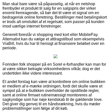
Man skal bare være så påpasselig, at når en netshop
frembyder et produkt til salg for en salgspris der virker
enormt fremragende, så bør det tit være et signal om en
bedragerisk online forretning. Bestillinger med betalingskort
er trods alt omsluttet af et regelsæt, som passer på kunden
imod uærlige internet forretninger.
Generelt foreslår vi shopping med kort eller MobilePay.
Alternativt kan du vælge et afdragstilbud som eksempelvis
ViaBill, hvis du har til hensigt at finansiere beløbet over en
periode.
Forinden folk shopper på en Sorel e-forhandler kan man for
at være sikker betragte virksomhedens vilkår, dog er det
undertiden ikke videre interessant.
Et andet forslag kan være at kontrollere om online butikken
er medlem af e-mærke ordningen, fordi det skulle være et
sympol på at e-butikken overholder de opstillede regler,
samt at online firmaet rutinemæssigt monitoreres af
sagkyndige som har nøje kendskab til de gældende love.
Det giver dig genvej til en håndsrækning, hvis du møder
problemstillinger som følge af dit køb.