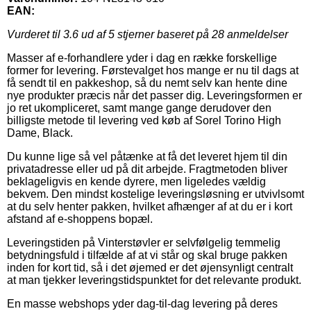
EAN:
Vurderet til
3.6
ud af 5 stjerner baseret på
28
anmeldelser
Masser af e-forhandlere yder i dag en række forskellige
former for levering. Førstevalget hos mange er nu til dags at
få sendt til en pakkeshop, så du nemt selv kan hente dine
nye produkter præcis når det passer dig. Leveringsformen er
jo ret ukompliceret, samt mange gange derudover den
billigste metode til levering ved køb af Sorel Torino High
Dame, Black.
Du kunne lige så vel påtænke at få det leveret hjem til din
privatadresse eller ud på dit arbejde. Fragtmetoden bliver
beklageligvis en kende dyrere, men ligeledes vældig
bekvem. Den mindst kostelige leveringsløsning er utvivlsomt
at du selv henter pakken, hvilket afhænger af at du er i kort
afstand af e-shoppens bopæl.
Leveringstiden på Vinterstøvler er selvfølgelig temmelig
betydningsfuld i tilfælde af at vi står og skal bruge pakken
inden for kort tid, så i det øjemed er det øjensynligt centralt
at man tjekker leveringstidspunktet for det relevante produkt.
En masse webshops yder dag-til-dag levering på deres