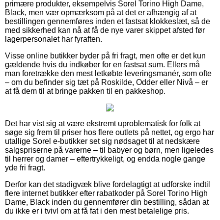
primære produkter, eksempelvis Sorel Torino High Dame,
Black, men vær opmærksom på at det er afhængig af at
bestillingen gennemføres inden et fastsat klokkeslæt, så de
med sikkerhed kan nå at få de nye varer skippet afsted før
lagerpersonalet har fyraften.
Visse online butikker byder på fri fragt, men ofte er det kun
gældende hvis du indkøber for en fastsat sum. Ellers må
man foretrække den mest letkøbte leveringsmanér, som ofte
– om du befinder sig tæt på Roskilde, Odder eller Nivå – er
at få dem til at bringe pakken til en pakkeshop.
Det har vist sig at være ekstremt uproblematisk for folk at
søge sig frem til priser hos flere outlets på nettet, og ergo har
utallige Sorel e-butikker set sig nødsaget til at nedskære
salgspriserne på varerne – til babyer og børn, men ligeledes
til herrer og damer – eftertrykkeligt, og endda nogle gange
yde fri fragt.
Derfor kan det stadigvæk blive fordelagtigt at udforske indtil
flere internet butikker efter rabatkoder på Sorel Torino High
Dame, Black inden du gennemfører din bestilling, sådan at
du ikke er i tvivl om at få fat i den mest betalelige pris.