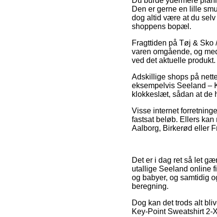
Du burde ydermere planlæg
Den er gerne en lille smu
dog altid være at du selv
shoppens bopæl.
Fragttiden på Tøj & Sko /
varen omgående, og med 
ved det aktuelle produkt.
Adskillige shops på nett
eksempelvis Seeland – Ke
klokkeslæt, sådan at de h
Visse internet forretning
fastsat beløb. Ellers kan
Aalborg, Birkerød eller Fr
Det er i dag ret så let gæ
utallige Seeland online f
og babyer, og samtidig 
beregning.
Dog kan det trods alt bli
Key-Point Sweatshirt 2-X