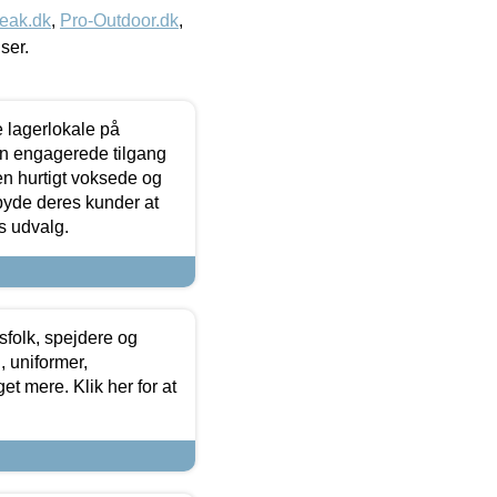
eak.dk
,
Pro-Outdoor.dk
,
iser.
le lagerlokale på
den engagerede tilgang
kken hurtigt voksede og
lbyde deres kunder at
s udvalg.
tsfolk, spejdere og
 uniformer,
et mere. Klik her for at