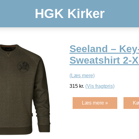
HGK Kirker
Seeland – Key
Sweatshirt 2-
(Læs mere)
315
kr.
(Vis fragtpris)
Læs mere »
Kø