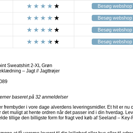
Besøg webshop
Besøg webshop
Besøg webshop
Besøg webshop
nt Sweatshirt 2-XL Grøn
klædning – Jagt // Jagttrøjer
089
jerner baseret på
32
anmeldelser
 frembyder i vore dage alverdens leveringsmidler. Et hit er nu o
det muligt at hente ordren når det passer ind i din hverdag. Lev
ælde tillige den billigste form for fragt ved køb af Seeland – Key