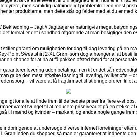
ge at få varerne leveret til din lejlighed eller hus eller til adr
le dyrere, men samtidig ualmindeligt problemfri. Den mest prisb
 henter produkterne, men dette står og falder med at du er med ko
/ Beklædning – Jagt // Jagttrøjer er naturligvis meget betydning
det formål er det i sandhed afgørende at man besigtiger den e
et stiller garanti om muligheden for dag-til-dag levering på en 
y-Point Sweatshirt 2-XL Grøn, som dog afhænger af at bestillin
ar en chance for at nå at få pakken afsted forud for at personalet
er garanterer levering uden betaling, men tit er det så nødvendigt
 man gribe den mest letkøbte løsning til levering, hvilket ofte – 
edensborg – vil være at få fragtfirmaet til at bringe ordren til et
ngeligt for alle at finde frem til de bedste priser fra flere e-shop
irmaer været tvunget til at reducere prisniveauet på en række af 
også til mænd og kvinder – markant, og endda nogle gange frem
ve indbringende at undersøge diverse internet forretninger efter
L Grøn inden du shopper, så man er garanteret at indhente den 