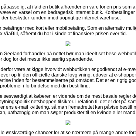
 påpasselig, at ifald en butik afhænder en vare for en pris som a
n være en varsel om en bedragerisk internet butik. Kortbetalinger
, der beskytter kunden imod uoprigtige internet varehuse.
for betalinger med kort eller mobilbetaling. Som en alternativ mu
x ViaBill, såfremt du har i sinde at finansiere prisen over tid.
en Seeland forhandler på nettet bør man ideelt set bese webbut
er dog for det meste ikke særlig spændende.
erfor være at kigge hvorvidt webbutikken er godkendt af e-mær
lever op til den officielle danske lovgivning, udover at e-shoppen
ertise inden for bestemmelserne på området. Det er en rigtig god
 problemer i forbindelse med din bestilling.
lelsesværdigt at køberen er vidende om de mest basale regler d
tningspolitik netshoppen tilsikrer. I relation til det er det på
 ens e-mail kvittering, så man fremadrettet kan påvise bestill
øn, uafhængig om man søger produkter til en kvinde eller mand
 nogle ønskværdige chancer for at se nærmere på mange andre f