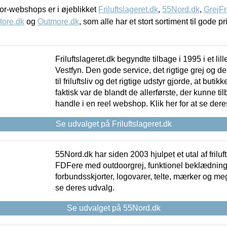
r-webshops er i øjeblikket
Friluftslageret.dk
,
55Nord.dk
,
GrejFr
tore.dk
og
Outmore.dk
, som alle har et stort sortiment til gode pr
Friluftslageret.dk begyndte tilbage i 1995 i et lil
Vestfyn. Den gode service, det rigtige grej og 
til friluftsliv og det rigtige udstyr gjorde, at buti
faktisk var de blandt de allerførste, der kunne ti
handle i en reel webshop. Klik her for at se dere
Se udvalget på Friluftslageret.dk
55Nord.dk har siden 2003 hjulpet et utal af friluf
FDFere med outdoorgrej, funktionel beklædning,
forbundsskjorter, logovarer, telte, mærker og meg
se deres udvalg.
Se udvalget på 55Nord.dk