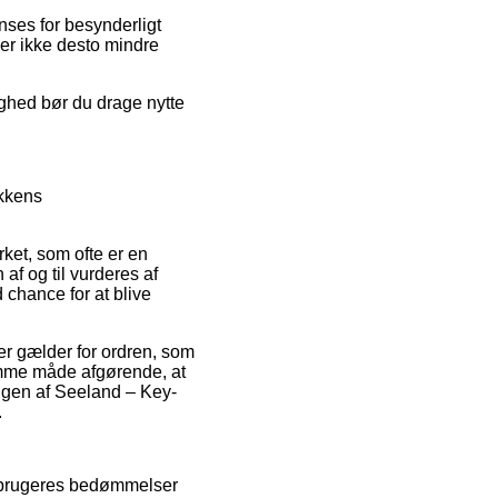
nses for besynderligt
 er ikke desto mindre
lighed bør du drage nytte
ikkens
ket, som ofte er en
 af og til vurderes af
 chance for at blive
er gælder for ordren, som
 samme måde afgørende, at
ingen af Seeland – Key-
.
orbrugeres bedømmelser