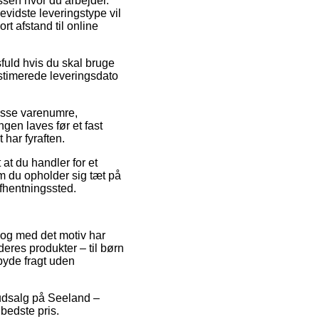
essen hvor du arbejder.
evidste leveringstype vil
rt afstand til online
sfuld hvis du skal bruge
stimerede leveringsdato
masse varenumre,
gen laves før et fast
 har fyraften.
 at du handler for et
om du opholder sig tæt på
 afhentningssted.
s, og med det motiv har
deres produkter – til børn
byde fragt uden
 udsalg på Seeland –
bedste pris.