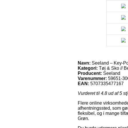
Navn:
Seeland – Key-Poi
Kategori:
Tøj & Sko // Be
Producent:
Seeland
Varenummer:
59651-30
EAN:
5707335477167
Vurderet til
4.8
ud af 5 st
Flere online virksomheder
afhentningssted, som gør 
fleksibel, og i mange tilf
Grøn.