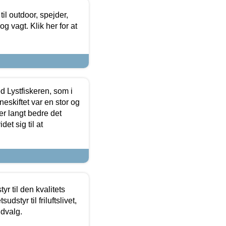
il outdoor, spejder,
 og vagt. Klik her for at
d Lystfiskeren, som i
neskiftet var en stor og
r langt bedre det
et sig til at
r til den kvalitets
dstyr til friluftslivet,
udvalg.