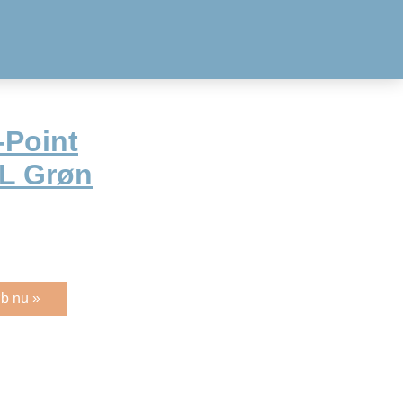
-Point
XL Grøn
b nu »