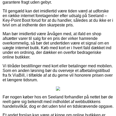
garantere fragt uden gebyr.
Til gengæld kan det imidlertid være tiden værd at udforske
en række internet foretagender efter udsalg på Seeland –
Key-Point Boot forud for at du handler, således at du ikke er i
tvivl om at indhente den skarpeste pris.
Man bør imidlertid være årvågen med, at ifald en shop
afsætter varer til salg for en pris der virker hamrende
overkommelig, så bør det undertiden være et signal om en
uægte internet butik. Køb med kort er i hvert fald dækket ind
under en ordning, der dækker en overfor bedrageriske
online butikker.
Vi tilråder bestillinger med kort eller betalinger med mobilen.
Som en anden løsning bør du overveje et afbetalingstilbud
fra fx ViaBill, i tilfælde af at du gerne vil honorere prisen over
et længere tidsrum.
Før nogen køber hos en Seeland forhandler på nettet bør de
reelt gøre sig bekendt med indholdet af webbutikkens
handelsvilkår, dog er det uden tvivl en tidskrævende opgave.
Et andet forslag kan være at kigge om online butikken er