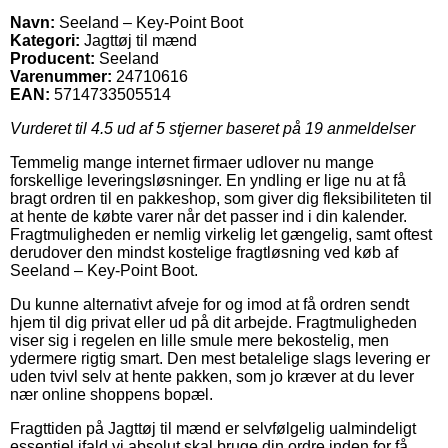
Navn:
Seeland – Key-Point Boot
Kategori:
Jagttøj til mænd
Producent:
Seeland
Varenummer:
24710616
EAN:
5714733505514
Vurderet til
4.5
ud af 5 stjerner baseret på
19
anmeldelser
Temmelig mange internet firmaer udlover nu mange
forskellige leveringsløsninger. En yndling er lige nu at få
bragt ordren til en pakkeshop, som giver dig fleksibiliteten til
at hente de købte varer når det passer ind i din kalender.
Fragtmuligheden er nemlig virkelig let gængelig, samt oftest
derudover den mindst kostelige fragtløsning ved køb af
Seeland – Key-Point Boot.
Du kunne alternativt afveje for og imod at få ordren sendt
hjem til dig privat eller ud på dit arbejde. Fragtmuligheden
viser sig i regelen en lille smule mere bekostelig, men
ydermere rigtig smart. Den mest betalelige slags levering er
uden tvivl selv at hente pakken, som jo kræver at du lever
nær online shoppens bopæl.
Fragttiden på Jagttøj til mænd er selvfølgelig ualmindeligt
essentiel ifald vi absolut skal bruge din ordre inden for få