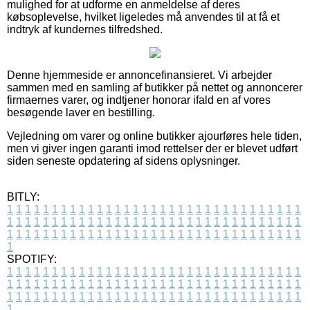
mulighed for at udforme en anmeldelse af deres
købsoplevelse, hvilket ligeledes må anvendes til at få et
indtryk af kundernes tilfredshed.
Denne hjemmeside er annoncefinansieret. Vi arbejder
sammen med en samling af butikker på nettet og annoncerer
firmaernes varer, og indtjener honorar ifald en af vores
besøgende laver en bestilling.
Vejledning om varer og online butikker ajourføres hele tiden,
men vi giver ingen garanti imod rettelser der er blevet udført
siden seneste opdatering af sidens oplysninger.
BITLY:
1
1
1
1
1
1
1
1
1
1
1
1
1
1
1
1
1
1
1
1
1
1
1
1
1
1
1
1
1
1
1
1
1
1
1
1
1
1
1
1
1
1
1
1
1
1
1
1
1
1
1
1
1
1
1
1
1
1
1
1
1
1
1
1
1
1
1
1
1
1
1
1
1
1
1
1
1
1
1
1
1
1
1
1
1
1
1
1
1
1
1
1
1
1
1
1
1
1
1
1
SPOTIFY:
1
1
1
1
1
1
1
1
1
1
1
1
1
1
1
1
1
1
1
1
1
1
1
1
1
1
1
1
1
1
1
1
1
1
1
1
1
1
1
1
1
1
1
1
1
1
1
1
1
1
1
1
1
1
1
1
1
1
1
1
1
1
1
1
1
1
1
1
1
1
1
1
1
1
1
1
1
1
1
1
1
1
1
1
1
1
1
1
1
1
1
1
1
1
1
1
1
1
1
1