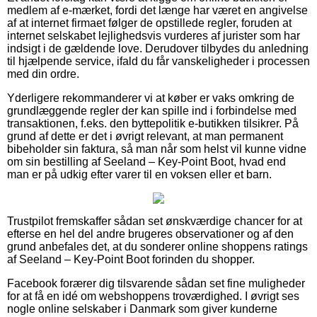
medlem af e-mærket, fordi det længe har været en angivelse
af at internet firmaet følger de opstillede regler, foruden at
internet selskabet lejlighedsvis vurderes af jurister som har
indsigt i de gældende love. Derudover tilbydes du anledning
til hjælpende service, ifald du får vanskeligheder i processen
med din ordre.
Yderligere rekommanderer vi at køber er vaks omkring de
grundlæggende regler der kan spille ind i forbindelse med
transaktionen, f.eks. den byttepolitik e-butikken tilsikrer. På
grund af dette er det i øvrigt relevant, at man permanent
bibeholder sin faktura, så man når som helst vil kunne vidne
om sin bestilling af Seeland – Key-Point Boot, hvad end
man er på udkig efter varer til en voksen eller et barn.
Trustpilot fremskaffer sådan set ønskværdige chancer for at
efterse en hel del andre brugeres observationer og af den
grund anbefales det, at du sonderer online shoppens ratings
af Seeland – Key-Point Boot forinden du shopper.
Facebook forærer dig tilsvarende sådan set fine muligheder
for at få en idé om webshoppens troværdighed. I øvrigt ses
nogle online selskaber i Danmark som giver kunderne