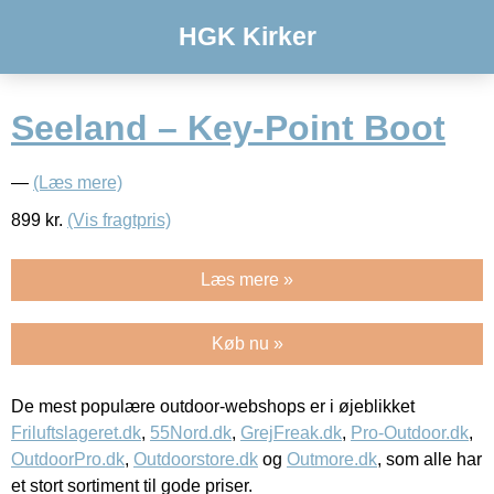
HGK Kirker
Seeland – Key-Point Boot
—
(Læs mere)
899
kr.
(Vis fragtpris)
Læs mere »
Køb nu »
De mest populære outdoor-webshops er i øjeblikket
Friluftslageret.dk
,
55Nord.dk
,
GrejFreak.dk
,
Pro-Outdoor.dk
,
OutdoorPro.dk
,
Outdoorstore.dk
og
Outmore.dk
, som alle har
et stort sortiment til gode priser.