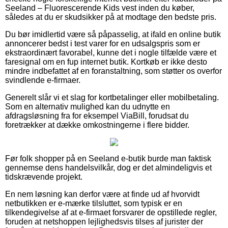
Seeland – Fluorescerende Kids vest inden du køber,
således at du er skudsikker på at modtage den bedste pris.
Du bør imidlertid være så påpasselig, at ifald en online butik
annoncerer bedst i test varer for en udsalgspris som er
ekstraordinært favorabel, kunne det i nogle tilfælde være et
faresignal om en fup internet butik. Kortkøb er ikke desto
mindre indbefattet af en foranstaltning, som støtter os overfor
svindlende e-firmaer.
Generelt slår vi et slag for kortbetalinger eller mobilbetaling.
Som en alternativ mulighed kan du udnytte en
afdragsløsning fra for eksempel ViaBill, forudsat du
foretrækker at dække omkostningerne i flere bidder.
Før folk shopper på en Seeland e-butik burde man faktisk
gennemse dens handelsvilkår, dog er det almindeligvis et
tidskrævende projekt.
En nem løsning kan derfor være at finde ud af hvorvidt
netbutikken er e-mærke tilsluttet, som typisk er en
tilkendegivelse af at e-firmaet forsvarer de opstillede regler,
foruden at netshoppen lejlighedsvis tilses af jurister der