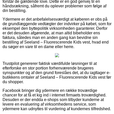
forstår de gældende love. Dette er en god genvej til en
håndsrækning, såfremt du oplever problemer som følge af
din bestilling.
Ydermere er det anbefalelsesværdigt at køberen er obs på
de grundlæggende vedtægter der indvirker på købet, som for
eksempel den byttepolitik virksomheden garanterer. Derfor
er det desuden afgørende, at man altid bibeholder ens
faktura, således man en anden gang kan bevidne sin
bestilling af Seeland – Fluorescerende Kids vest, hvad end
du søger en vare til en dame eller herre.
Trustpilot genererer faktisk værdifulde løsninger til at
efterforske en stor portion forhenværende brugeres
synspunkter og af den grund foreslåes det, at du iagttager e-
butikkens omtaler af Seeland – Fluorescerende Kids vest før
du shopper.
Facebook bringer dig ydermere en række troværdige
chancer for at få et kig ind i internet firmaets troværdighed.
Desuden er der endda e-shops som tilbyder kunderne at
levere en evaluering af virksomhedens service, som
ydermere kan udnyttes til vurdering af kundernes tilfredshed.