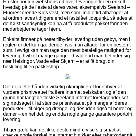
En stor portion webshops udlover levering efter en enkelt
hverdag på de fleste af deres varer, eksempelvis Seeland –
Fluorescerende Kids vest, men som imidlertid afhænger af
at ordren laves tidligere end et fastslået tidspunkt, således at
de højst sandsynligt kan nå at få produktet pakket forinden
medarbejderne tager hjem.
Enkelte firmaer på nettet tilbyder levering uden gebyr, men i
reglen er det kun gældende hvis man aftager for en bestemt
sum. I øvrigt kan man tage den mest betalelige mulighed for
levering, hvilket mange gange – hvad end man befinder sig
nær Helsingør, Varde eller Skjern – er at få bragt din
bestilling til en pakkeshop.
Det er jo efterhånden virkelig ukompliceret for enhver at
vurdere prisniveauet fra flere internet selskaber, og af den
grund har langt de fleste Seeland internet foretagender set
sig nødsaget til at stampe prisniveauet på mange af deres
produkter – til piger og drenge, og desuden også til herrer og
damer – en hel del, og endda nogle gange garantere portofri
levering.
Til gengæld kan det ikke desto mindre vise sig smart at
checke nogle forskellige internet butikker efter rabatkoder på