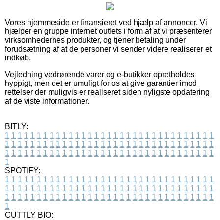
Vores hjemmeside er finansieret ved hjælp af annoncer. Vi
hjælper en gruppe internet outlets i form af at vi præsenterer
virksomhedernes produkter, og tjener betaling under
forudsætning af at de personer vi sender videre realiserer et
indkøb.
Vejledning vedrørende varer og e-butikker opretholdes
hyppigt, men det er umuligt for os at give garantier imod
rettelser der muligvis er realiseret siden nyligste opdatering
af de viste informationer.
BITLY:
1
1
1
1
1
1
1
1
1
1
1
1
1
1
1
1
1
1
1
1
1
1
1
1
1
1
1
1
1
1
1
1
1
1
1
1
1
1
1
1
1
1
1
1
1
1
1
1
1
1
1
1
1
1
1
1
1
1
1
1
1
1
1
1
1
1
1
1
1
1
1
1
1
1
1
1
1
1
1
1
1
1
1
1
1
1
1
1
1
1
1
1
1
1
1
1
1
1
1
1
SPOTIFY:
1
1
1
1
1
1
1
1
1
1
1
1
1
1
1
1
1
1
1
1
1
1
1
1
1
1
1
1
1
1
1
1
1
1
1
1
1
1
1
1
1
1
1
1
1
1
1
1
1
1
1
1
1
1
1
1
1
1
1
1
1
1
1
1
1
1
1
1
1
1
1
1
1
1
1
1
1
1
1
1
1
1
1
1
1
1
1
1
1
1
1
1
1
1
1
1
1
1
1
1
CUTTLY BIO: