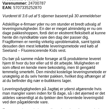
Varenummer:
24700787
EAN:
5707335252870
Vurderet til
3.6
ud af 5 stjerner baseret på
30
anmeldelser
Adskillige e-firmaer yder nu om stunder et bredt udvalg af
leveringsmuligheder. En der er meget almindelig er nu om
dage pakkeshoppen, fordi det er ekstremt fleksibelt at kunne
hente din nyindkøbte vare den dag der passer dig.
Fragtformen er nemlig virkelig uproblematisk, samt typisk
desuden den mest letkøbte leveringsmetode ved køb af
Seeland – Fluorescerende Kids vest.
Du bør på samme måde forsøge at få produkterne leveret
hjem til hvor du bor eller ud til dit arbejde. Muligheden er
som oftest en kende mere bekostelig, men til gengæld
temmelig smertefri. Den mindst kostelige leveringsmetode er
unægtelig at du selv henter pakken, hvilket dog afhænger af
at du befinder dig nær e-butikkens lager.
Leveringsdygtigheden på Jagttøj er yderst afgørende hvis
man mangler varen inden for få dage, så i det øjemed er det
aldeles væsentligt at du tjekker den forventede leveringstid
ved den pågældende vare.