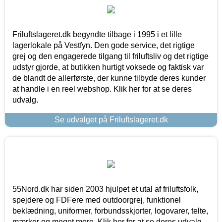
Friluftslageret.dk begyndte tilbage i 1995 i et lille
lagerlokale på Vestfyn. Den gode service, det rigtige
grej og den engagerede tilgang til friluftsliv og det rigtige
udstyr gjorde, at butikken hurtigt voksede og faktisk var
de blandt de allerførste, der kunne tilbyde deres kunder
at handle i en reel webshop. Klik her for at se deres
udvalg.
Se udvalget på Friluftslageret.dk
55Nord.dk har siden 2003 hjulpet et utal af friluftsfolk,
spejdere og FDFere med outdoorgrej, funktionel
beklædning, uniformer, forbundsskjorter, logovarer, telte,
mærker og meget mere. Klik her for at se deres udvalg.