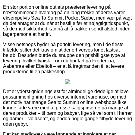
En stor portion online outlets præsterer levering på
næstkommende hverdag på en lang række af deres varer,
eksempelvis Sea To Summit Pocket Sæbe, men vær på vagt
da det antager at du når at bestille før et nøjagtigt tidspunkt,
så de med sikkerhed kan nå at få pakken sendt afsted inden
lagerpersonalet har fri.
Visse netshops byder på portofri levering, men i de fleste
tilfælde stiller det krav om at der erhverves for et fastsat
beløb. Desuden burde du snuppe den prisbilligste type af
levering, hvilket typisk – om du bor tæt på Fredericia,
Aabenraa eller Ebeltoft – er at få fragtmanden til at levere
produkterne til en pakkeshop.
Det er yderst gnidningsløst for almindelige dødelige at lave
prissammenligning hos diverse internet varehuse, og med
det motiv har mange Sea to Summit online webshops ikke
kunne lade være med at presse salgspriserne på mange af
deres produkter – til børn og babyer, lige så vel som til herrer
og damer – voldsomt, og endda nogle gange tilbyde levering
uden gebyr.
Det kan stadigvæk være lønnende at inspicere et par