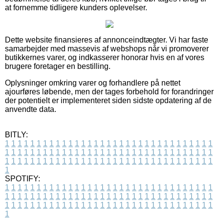
at fornemme tidligere kunders oplevelser.
Dette website finansieres af annonceindtægter. Vi har faste
samarbejder med massevis af webshops når vi promoverer
butikkernes varer, og indkasserer honorar hvis en af vores
brugere foretager en bestilling.
Oplysninger omkring varer og forhandlere på nettet
ajourføres løbende, men der tages forbehold for forandringer
der potentielt er implementeret siden sidste opdatering af de
anvendte data.
BITLY:
1
1
1
1
1
1
1
1
1
1
1
1
1
1
1
1
1
1
1
1
1
1
1
1
1
1
1
1
1
1
1
1
1
1
1
1
1
1
1
1
1
1
1
1
1
1
1
1
1
1
1
1
1
1
1
1
1
1
1
1
1
1
1
1
1
1
1
1
1
1
1
1
1
1
1
1
1
1
1
1
1
1
1
1
1
1
1
1
1
1
1
1
1
1
1
1
1
1
1
1
SPOTIFY:
1
1
1
1
1
1
1
1
1
1
1
1
1
1
1
1
1
1
1
1
1
1
1
1
1
1
1
1
1
1
1
1
1
1
1
1
1
1
1
1
1
1
1
1
1
1
1
1
1
1
1
1
1
1
1
1
1
1
1
1
1
1
1
1
1
1
1
1
1
1
1
1
1
1
1
1
1
1
1
1
1
1
1
1
1
1
1
1
1
1
1
1
1
1
1
1
1
1
1
1