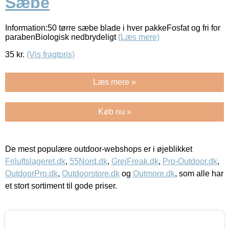
Sæbe
Information:50 tørre sæbe blade i hver pakkeFosfat og fri for
parabenBiologisk nedbrydeligt
(Læs mere)
35
kr.
(Vis fragtpris)
Læs mere »
Køb nu »
De mest populære outdoor-webshops er i øjeblikket
Friluftslageret.dk
,
55Nord.dk
,
GrejFreak.dk
,
Pro-Outdoor.dk
,
OutdoorPro.dk
,
Outdoorstore.dk
og
Outmore.dk
, som alle har
et stort sortiment til gode priser.