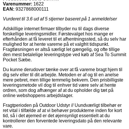
Varenummer:
1622
EAN:
9327868000111
Vurderet til
3.6
ud af 5 stjerner baseret på
1
anmeldelser
Adskillige internet firmaer tilbyder nu til dags diverse
forskellige leveringsmidler. Førstevalget hos mange er
efterhånden at få leveret til et afhentningssted, så du selv har
mulighed for at hente varerne på et valgfrit tidspunkt.
Fragtløsningen er altså særligt let gængelig, og ofte tillige
den mest betalelige leveringstype ved køb af Sea To Summit
Pocket Sæbe.
Du kunne derudover tænke over at få varerne bragt hjem til
dig selv eller til dit arbejde. Metoden er af og til en anelse
mere pebret, men tillige temmelig bekvem. Den prisbilligste
leveringsmetode vil dog til enhver tid være selv at hente
ordren, som dog afhænger af at du opholder dig tæt på
online webshoppens arbejdslager.
Fragtperioden på Outdoor Udstyr // Uundværligt tilbehør er
ret vital i tilfælde af at vi behøver produkterne inden for kort
tid, så i det øjemed er det øjensynligt essentielt at du
kontrollerer den forventede leveringsdato på den relevante
vare.