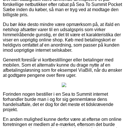
forskellige netbutikker efter rabat på Sea To Summit Pocket
Sæbe inden du køber, så man er tryg ved at modtage den
billigste pris.
Du bør ikke desto mindre være opmærksom på, at ifald en
netshop afsætter varer til en udsalgspris som virker
himmelråbende gunstig, er det tit være et karakteristika der
viser en uoprigtig online shop. Køb med betalingskort er
heldigvis omfattet af en anordning, som passer på kunden
imod uoprigtige internet selskaber.
Generelt foreslår vi kortbestillinger eller betalinger med
mobilen. Som et alternativ kunne du drage nytte af en
afbetalingsløsning som for eksempel ViaBill, når du ønsker
at godtgøre pengene over flere uger.
Forinden nogen bestiller i en Sea to Summit internet
forhandler burde man i og for sig gennemlæse dens
handelsaftale, det er dog for det meste et tidskrævende
projekt.
En anden mulighed kunne derfor være at efterse om online
forretningen er medlem af e-mærket, eftersom det burde