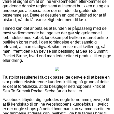
være et signal om at online virksomheden efterkommer de
gældende danske regler, samt at internet butikken nu og da
undersøges af specialister der er inde i de gældende
bestemmelser. Dette er desuden en god mulighed for at få
bistand, når du får vanskeligheder med dit køb.
Tilmed kan det anbefales at kunden er påpasselig med de
mest vedkommende betingelser der gør sig gældende i
forbindelse med købet, for eksempel hvilken returret online
butikken kører med. I den forbindelse er det samtidig
relevant, at man stadigvæk sikrer ens e-mail kvittering, så
man i fremtiden kan bevise sin bestilling af Sea To Summit
Pocket Sæbe, hvad end man leder efter et produkt til en pige
eller dreng.
Trustpilot resulterer i faktisk passelige genveje til at bese en
stor portion eksisterende kunders kritik og på grund af dette
er det at foretrække, at du besigtiger netshoppens kritik af
Sea To Summit Pocket Sæbe før du bestiller.
Facebook tilbyder dig ligeledes nogle fornemme genveje til
at få kendskab til online webshoppens kundefokus. I øvrigt
er der nogle shops på nettet hvor man kan sammensætte en
bedømmelse af deres køb, hvilket tillige bør tages i brug til