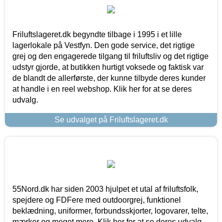
Friluftslageret.dk begyndte tilbage i 1995 i et lille
lagerlokale på Vestfyn. Den gode service, det rigtige
grej og den engagerede tilgang til friluftsliv og det rigtige
udstyr gjorde, at butikken hurtigt voksede og faktisk var
de blandt de allerførste, der kunne tilbyde deres kunder
at handle i en reel webshop. Klik her for at se deres
udvalg.
Se udvalget på Friluftslageret.dk
55Nord.dk har siden 2003 hjulpet et utal af friluftsfolk,
spejdere og FDFere med outdoorgrej, funktionel
beklædning, uniformer, forbundsskjorter, logovarer, telte,
mærker og meget mere. Klik her for at se deres udvalg.