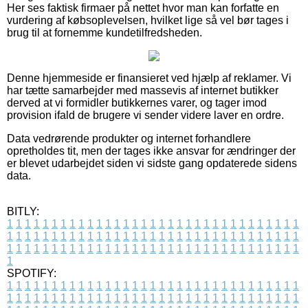
Her ses faktisk firmaer på nettet hvor man kan forfatte en
vurdering af købsoplevelsen, hvilket lige så vel bør tages i
brug til at fornemme kundetilfredsheden.
Denne hjemmeside er finansieret ved hjælp af reklamer. Vi
har tætte samarbejder med massevis af internet butikker
derved at vi formidler butikkernes varer, og tager imod
provision ifald de brugere vi sender videre laver en ordre.
Data vedrørende produkter og internet forhandlere
opretholdes tit, men der tages ikke ansvar for ændringer der
er blevet udarbejdet siden vi sidste gang opdaterede sidens
data.
BITLY:
1
1
1
1
1
1
1
1
1
1
1
1
1
1
1
1
1
1
1
1
1
1
1
1
1
1
1
1
1
1
1
1
1
1
1
1
1
1
1
1
1
1
1
1
1
1
1
1
1
1
1
1
1
1
1
1
1
1
1
1
1
1
1
1
1
1
1
1
1
1
1
1
1
1
1
1
1
1
1
1
1
1
1
1
1
1
1
1
1
1
1
1
1
1
1
1
1
1
1
1
SPOTIFY:
1
1
1
1
1
1
1
1
1
1
1
1
1
1
1
1
1
1
1
1
1
1
1
1
1
1
1
1
1
1
1
1
1
1
1
1
1
1
1
1
1
1
1
1
1
1
1
1
1
1
1
1
1
1
1
1
1
1
1
1
1
1
1
1
1
1