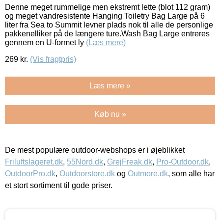
Denne meget rummelige men ekstremt lette (blot 112 gram)
og meget vandresistente Hanging Toiletry Bag Large på 6
liter fra Sea to Summit levner plads nok til alle de personlige
pakkenelliker på de længere ture.Wash Bag Large entreres
gennem en U-formet ly
(Læs mere)
269
kr.
(Vis fragtpris)
Læs mere »
Køb nu »
De mest populære outdoor-webshops er i øjeblikket
Friluftslageret.dk
,
55Nord.dk
,
GrejFreak.dk
,
Pro-Outdoor.dk
,
OutdoorPro.dk
,
Outdoorstore.dk
og
Outmore.dk
, som alle har
et stort sortiment til gode priser.