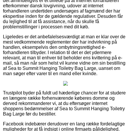
det almindeligvis er et billede på at internet forhandleren
efterkommer dansk lovgivning, udover at internet
forhandleren undertiden undersøges af fagmænd der har
ekspertise inden for de gældende regulativer. Desuden får
du lejlighed til at få assistance, når du skulle få
problemstillinger i processen med dit køb.
Ligeledes er det anbefalelsesværdigt at man er klar over de
mest vedkommende reglementer der har indvirkning på
handlen, eksempelvis den ombytningsrettighed e-
forhandleren tilbyder. I relation til det er det ydermere
relevant, at man til enhver tid beholder ens kvittering på e-
mail, så man når som helst vil kunne vidne om sin bestilling
af Sea to Summit Hanging Toiletry Bag Large, uanset om
man søger efter varer til en mand eller kvinde.
Trustpilot byder på fuldt ud hæderlige chancer for at studere
en længere række forhenværende køberes domme og
derved rekommanderer vi, at du eftersøger internet
shoppens bedømmelser af Sea to Summit Hanging Toiletry
Bag Large før du bestiller.
Facebook indebærer derudover en lang række fordelagtige
muligheder for at få indsigt i online firmaets pålidelighed.