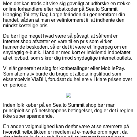
Men det kan trods alt vise sig gavnligt at udforske en række
online forhandlere efter rabatkoder på Sea to Summit
Hanging Toiletry Bag Large forinden du gennemfører din
handel, sådan at man er velinformeret til at indhente den
mindst kostelige pris.
Du bør lige meget hvad være så påvagt, at såfremt en
internet shop afsætter en vare til en pris som virker
hamrende beskeden, så er det tit være et fingerpeg om en
snydagtig e-butik. Handler med kort er imidlertid indbefattet
af et lovbud, som sikrer dig imod snydagtige internet outlets.
Vi slår generelt et slag for kortbetalinger eller MobilePay.
Som alternativ burde du bruge et afbetalingstilbud som
eksempelvis ViaBill, forudsat du hellere vil klare prisen over
en periode.
Inden folk køber på en Sea to Summit shop bør man
principielt se på netshoppens betingelser, dog er det i reglen
ikke super spændende.
En anden valgmulighed kan derfor være at se nærmere på
hvorvidt netbutikken er medlem af e-mærke ordningen, da