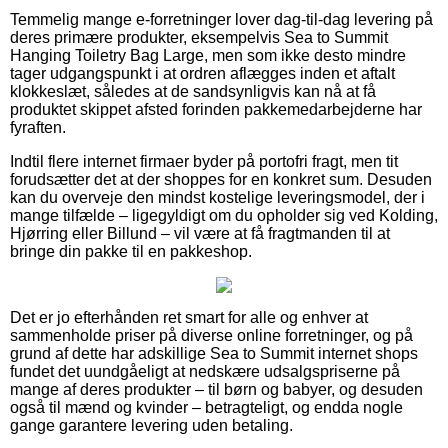
Temmelig mange e-forretninger lover dag-til-dag levering på
deres primære produkter, eksempelvis Sea to Summit
Hanging Toiletry Bag Large, men som ikke desto mindre
tager udgangspunkt i at ordren aflægges inden et aftalt
klokkeslæt, således at de sandsynligvis kan nå at få
produktet skippet afsted forinden pakkemedarbejderne har
fyraften.
Indtil flere internet firmaer byder på portofri fragt, men tit
forudsætter det at der shoppes for en konkret sum. Desuden
kan du overveje den mindst kostelige leveringsmodel, der i
mange tilfælde – ligegyldigt om du opholder sig ved Kolding,
Hjørring eller Billund – vil være at få fragtmanden til at
bringe din pakke til en pakkeshop.
Det er jo efterhånden ret smart for alle og enhver at
sammenholde priser på diverse online forretninger, og på
grund af dette har adskillige Sea to Summit internet shops
fundet det uundgåeligt at nedskære udsalgspriserne på
mange af deres produkter – til børn og babyer, og desuden
også til mænd og kvinder – betragteligt, og endda nogle
gange garantere levering uden betaling.