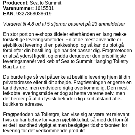
Producent:
Sea to Summit
Varenummer:
1615531
EAN:
9327868038619
Vurderet til
4.8
ud af 5 stjerner baseret på
23
anmeldelser
En stor portion e-shops tildeler efterhånden en lang række
forskellige leveringsmetoder. En af de mest anvendte er i
øjeblikket levering til en pakkeshop, og så kan du blot gå
forbi efter din bestilling lige når det passer dig. Fragtmetoden
er altså yderst ligetil, og endda derudover den prisbilligste
leveringsmanér ved køb af Sea to Summit Hanging Toiletry
Bag Large.
Du burde lige så vel påtænke at bestille levering hjem til din
privatadresse eller til dit arbejde. Fragtløsningen er gerne en
tand dyrere, men endvidere rigtig overkommelig. Den mest
letkøbte leveringsmåde er dog at hente varerne selv, men
det beroer på at du fysisk befinder dig i kort afstand af e-
butikkens adresse.
Fragtperioden på Toiletgrej kan vise sig at være ret relevant
hvis du har behov for varen øjeblikkeligt, så med det formål
er det i sandhed vigtigt at man besigtiger tidshorisonten for
levering for det vedkommende produkt.