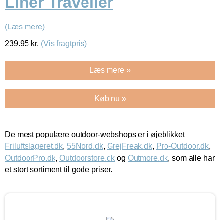
Liner Traveller
(Læs mere)
239.95
kr.
(Vis fragtpris)
Læs mere »
Køb nu »
De mest populære outdoor-webshops er i øjeblikket
Friluftslageret.dk
,
55Nord.dk
,
GrejFreak.dk
,
Pro-Outdoor.dk
,
OutdoorPro.dk
,
Outdoorstore.dk
og
Outmore.dk
, som alle har
et stort sortiment til gode priser.