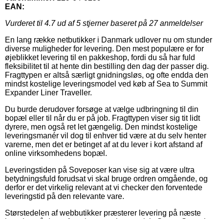
EAN:
Vurderet til
4.7
ud af 5 stjerner baseret på
27
anmeldelser
En lang række netbutikker i Danmark udlover nu om stunder
diverse muligheder for levering. Den mest populære er for
øjeblikket levering til en pakkeshop, fordi du så har fuld
fleksibilitet til at hente din bestilling den dag der passer dig.
Fragttypen er altså særligt gnidningsløs, og ofte endda den
mindst kostelige leveringsmodel ved køb af Sea to Summit
Expander Liner Traveller.
Du burde derudover forsøge at vælge udbringning til din
bopæl eller til når du er på job. Fragttypen viser sig tit lidt
dyrere, men også ret let gængelig. Den mindst kostelige
leveringsmanér vil dog til enhver tid være at du selv henter
varerne, men det er betinget af at du lever i kort afstand af
online virksomhedens bopæl.
Leveringstiden på Soveposer kan vise sig at være ultra
betydningsfuld forudsat vi skal bruge ordren omgående, og
derfor er det virkelig relevant at vi checker den forventede
leveringstid på den relevante vare.
Størstedelen af webbutikker præsterer levering på næste