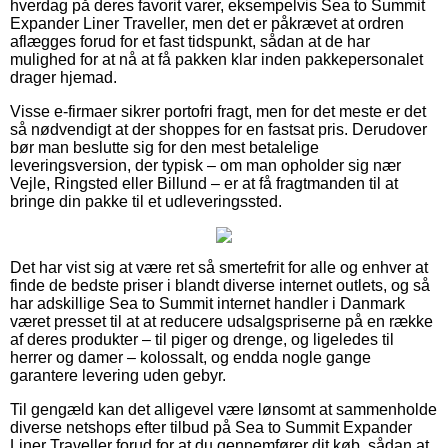
hverdag på deres favorit varer, eksempelvis Sea to Summit
Expander Liner Traveller, men det er påkrævet at ordren
aflægges forud for et fast tidspunkt, sådan at de har
mulighed for at nå at få pakken klar inden pakkepersonalet
drager hjemad.
Visse e-firmaer sikrer portofri fragt, men for det meste er det
så nødvendigt at der shoppes for en fastsat pris. Derudover
bør man beslutte sig for den mest betalelige
leveringsversion, der typisk – om man opholder sig nær
Vejle, Ringsted eller Billund – er at få fragtmanden til at
bringe din pakke til et udleveringssted.
Det har vist sig at være ret så smertefrit for alle og enhver at
finde de bedste priser i blandt diverse internet outlets, og så
har adskillige Sea to Summit internet handler i Danmark
været presset til at at reducere udsalgspriserne på en række
af deres produkter – til piger og drenge, og ligeledes til
herrer og damer – kolossalt, og endda nogle gange
garantere levering uden gebyr.
Til gengæld kan det alligevel være lønsomt at sammenholde
diverse netshops efter tilbud på Sea to Summit Expander
Liner Traveller forud for at du gennemfører dit køb, sådan at