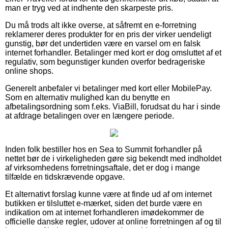
man er tryg ved at indhente den skarpeste pris.
Du må trods alt ikke overse, at såfremt en e-forretning
reklamerer deres produkter for en pris der virker uendeligt
gunstig, bør det undertiden være en varsel om en falsk
internet forhandler. Betalinger med kort er dog omsluttet af et
regulativ, som begunstiger kunden overfor bedrageriske
online shops.
Generelt anbefaler vi betalinger med kort eller MobilePay.
Som en alternativ mulighed kan du benytte en
afbetalingsordning som f.eks. ViaBill, forudsat du har i sinde
at afdrage betalingen over en længere periode.
Inden folk bestiller hos en Sea to Summit forhandler på
nettet bør de i virkeligheden gøre sig bekendt med indholdet
af virksomhedens forretningsaftale, det er dog i mange
tilfælde en tidskrævende opgave.
Et alternativt forslag kunne være at finde ud af om internet
butikken er tilsluttet e-mærket, siden det burde være en
indikation om at internet forhandleren imødekommer de
officielle danske regler, udover at online forretningen af og til