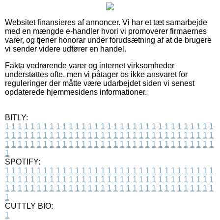
Websitet finansieres af annoncer. Vi har et tæt samarbejde
med en mængde e-handler hvori vi promoverer firmaernes
varer, og tjener honorar under forudsætning af at de brugere
vi sender videre udfører en handel.
Fakta vedrørende varer og internet virksomheder
understøttes ofte, men vi påtager os ikke ansvaret for
reguleringer der måtte være udarbejdet siden vi senest
opdaterede hjemmesidens informationer.
BITLY:
1
1
1
1
1
1
1
1
1
1
1
1
1
1
1
1
1
1
1
1
1
1
1
1
1
1
1
1
1
1
1
1
1
1
1
1
1
1
1
1
1
1
1
1
1
1
1
1
1
1
1
1
1
1
1
1
1
1
1
1
1
1
1
1
1
1
1
1
1
1
1
1
1
1
1
1
1
1
1
1
1
1
1
1
1
1
1
1
1
1
1
1
1
1
1
1
1
1
1
1
SPOTIFY:
1
1
1
1
1
1
1
1
1
1
1
1
1
1
1
1
1
1
1
1
1
1
1
1
1
1
1
1
1
1
1
1
1
1
1
1
1
1
1
1
1
1
1
1
1
1
1
1
1
1
1
1
1
1
1
1
1
1
1
1
1
1
1
1
1
1
1
1
1
1
1
1
1
1
1
1
1
1
1
1
1
1
1
1
1
1
1
1
1
1
1
1
1
1
1
1
1
1
1
1
CUTTLY BIO:
1