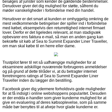
besøges af jurister som kender de gældende bestemmelser.
Derudover giver det dig mulighed for støtte, såfremt du
møder vanskeligheder i forbindelse med din handel.
Herudover er det smart at kunden er omhyggelig omkring de
mest vedkommende betingelser der spiller ind i forbindelse
med købet, eksempelvis den returrettighed internet firmaet
lover. Derfor er det ligeledes relevant, at man stadigvæk
opbevarer ens faktura e-mail, så man en anden gang kan
bekræfte sit køb af Sea to Summit Expander Liner Traveller,
om man skal købe til en herre eller dame.
Trustpilot fører til ret så uafhængige muligheder for at
eksaminere adskillige nuværende forbrugeres anmeldelser
og på grund af dette tilråder vi, at du betragter internet
forretningens ratings af Sea to Summit Expander Liner
Traveller inden du lægger din bestilling.
Facebook giver dig ydermere forholdsvis gode muligheder
for at få indsigt i online webshoppens popularitet. Desuden
er der endda e-handler som giver kunderne mulighed for at
give en evaluering af deres købsoplevelse, som på samme
måde bør benyttes til at afveje hvor glade kunderne er.