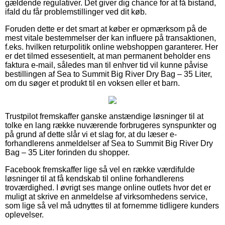
gældende regulativer. Det giver dig chance for at få bistand,
ifald du får problemstillinger ved dit køb.
Foruden dette er det smart at køber er opmærksom på de
mest vitale bestemmelser der kan influere på transaktionen,
f.eks. hvilken returpolitik online webshoppen garanterer. Her
er det tilmed essesentielt, at man permanent beholder ens
faktura e-mail, således man til enhver tid vil kunne påvise
bestillingen af Sea to Summit Big River Dry Bag – 35 Liter,
om du søger et produkt til en voksen eller et barn.
Trustpilot fremskaffer ganske anstændige løsninger til at
tolke en lang række nuværende forbrugeres synspunkter og
på grund af dette slår vi et slag for, at du læser e-
forhandlerens anmeldelser af Sea to Summit Big River Dry
Bag – 35 Liter forinden du shopper.
Facebook fremskaffer lige så vel en række værdifulde
løsninger til at få kendskab til online forhandlerens
troværdighed. I øvrigt ses mange online outlets hvor det er
muligt at skrive en anmeldelse af virksomhedens service,
som lige så vel må udnyttes til at fornemme tidligere kunders
oplevelser.