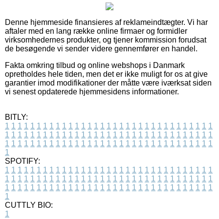
Denne hjemmeside finansieres af reklameindtægter. Vi har
aftaler med en lang række online firmaer og formidler
virksomhedernes produkter, og tjener kommission forudsat
de besøgende vi sender videre gennemfører en handel.
Fakta omkring tilbud og online webshops i Danmark
opretholdes hele tiden, men det er ikke muligt for os at give
garantier imod modifikationer der måtte være iværksat siden
vi senest opdaterede hjemmesidens informationer.
BITLY:
1
1
1
1
1
1
1
1
1
1
1
1
1
1
1
1
1
1
1
1
1
1
1
1
1
1
1
1
1
1
1
1
1
1
1
1
1
1
1
1
1
1
1
1
1
1
1
1
1
1
1
1
1
1
1
1
1
1
1
1
1
1
1
1
1
1
1
1
1
1
1
1
1
1
1
1
1
1
1
1
1
1
1
1
1
1
1
1
1
1
1
1
1
1
1
1
1
1
1
1
SPOTIFY:
1
1
1
1
1
1
1
1
1
1
1
1
1
1
1
1
1
1
1
1
1
1
1
1
1
1
1
1
1
1
1
1
1
1
1
1
1
1
1
1
1
1
1
1
1
1
1
1
1
1
1
1
1
1
1
1
1
1
1
1
1
1
1
1
1
1
1
1
1
1
1
1
1
1
1
1
1
1
1
1
1
1
1
1
1
1
1
1
1
1
1
1
1
1
1
1
1
1
1
1
CUTTLY BIO:
1