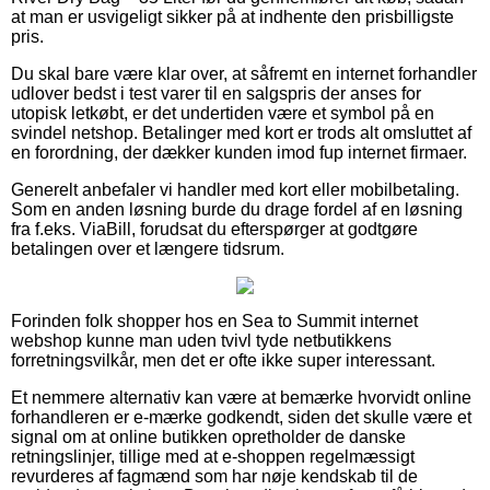
at man er usvigeligt sikker på at indhente den prisbilligste
pris.
Du skal bare være klar over, at såfremt en internet forhandler
udlover bedst i test varer til en salgspris der anses for
utopisk letkøbt, er det undertiden være et symbol på en
svindel netshop. Betalinger med kort er trods alt omsluttet af
en forordning, der dækker kunden imod fup internet firmaer.
Generelt anbefaler vi handler med kort eller mobilbetaling.
Som en anden løsning burde du drage fordel af en løsning
fra f.eks. ViaBill, forudsat du efterspørger at godtgøre
betalingen over et længere tidsrum.
Forinden folk shopper hos en Sea to Summit internet
webshop kunne man uden tvivl tyde netbutikkens
forretningsvilkår, men det er ofte ikke super interessant.
Et nemmere alternativ kan være at bemærke hvorvidt online
forhandleren er e-mærke godkendt, siden det skulle være et
signal om at online butikken opretholder de danske
retningslinjer, tillige med at e-shoppen regelmæssigt
revurderes af fagmænd som har nøje kendskab til de