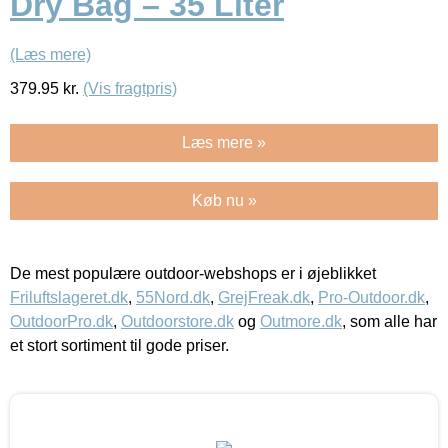
Dry Bag – 35 Liter
(Læs mere)
379.95
kr.
(Vis fragtpris)
Læs mere »
Køb nu »
De mest populære outdoor-webshops er i øjeblikket
Friluftslageret.dk
,
55Nord.dk
,
GrejFreak.dk
,
Pro-Outdoor.dk
,
OutdoorPro.dk
,
Outdoorstore.dk
og
Outmore.dk
, som alle har
et stort sortiment til gode priser.