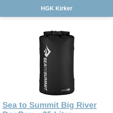
HGK Kirker
Sea to Summit Big River