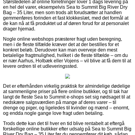
Størstedelen af online forretninger lover 1 dags levering på
en hel del varer, eksempelvis Sea to Summit Big River Dry
Bag – 35 Liter, men som trods alt forudsætter at handlen
gemmenføres forinden et fast klokkeslæt, med det formål at
de kan nå at få produktet ud af døren forud for at personalet
drager hjemad.
Nogle online webshops præsterer fragt uden beregning,
men i de fleste tilfælde kræver det at der bestilles for et
konkret beløb. Derudover kan man overveje den mest
betalelige fragtmulighed, hvilket i de fleste tilfælde – om du
er nær Aarhus, Holbæk eller Vojens – vil blive at få dem til at
levere ordren til et udleveringssted.
Det er efterhånden virkelig praktisk for almindelige dødelige
at sammenligne priser på flere online butikker, og til tak har
langt de fleste Sea to Summit e-shops set sig nødsaget til at
nedskære salgsværdien på mange af deres varer – til
drenge og piger, og ligeledes til kvinder og mænd – enormt,
og endda nogle gange love fragt uden betaling.
Trods dette kan det til hver en tid blive rentabelt at eftergå
forskellige online butikker efter udsalg på Sea to Summit Big
River Dry Bag – 35 Liter før du gennemfører dit køb, sådan