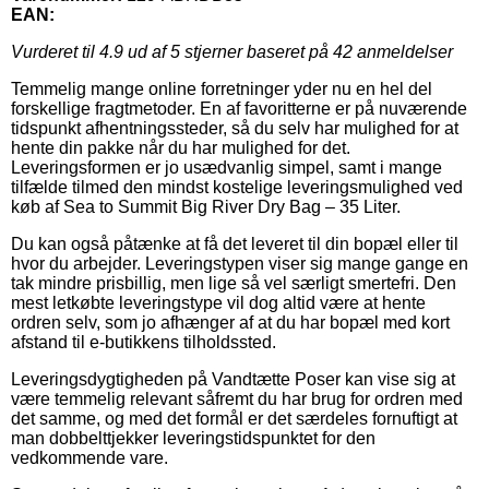
EAN:
Vurderet til
4.9
ud af 5 stjerner baseret på
42
anmeldelser
Temmelig mange online forretninger yder nu en hel del
forskellige fragtmetoder. En af favoritterne er på nuværende
tidspunkt afhentningssteder, så du selv har mulighed for at
hente din pakke når du har mulighed for det.
Leveringsformen er jo usædvanlig simpel, samt i mange
tilfælde tilmed den mindst kostelige leveringsmulighed ved
køb af Sea to Summit Big River Dry Bag – 35 Liter.
Du kan også påtænke at få det leveret til din bopæl eller til
hvor du arbejder. Leveringstypen viser sig mange gange en
tak mindre prisbillig, men lige så vel særligt smertefri. Den
mest letkøbte leveringstype vil dog altid være at hente
ordren selv, som jo afhænger af at du har bopæl med kort
afstand til e-butikkens tilholdssted.
Leveringsdygtigheden på Vandtætte Poser kan vise sig at
være temmelig relevant såfremt du har brug for ordren med
det samme, og med det formål er det særdeles fornuftigt at
man dobbelttjekker leveringstidspunktet for den
vedkommende vare.