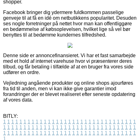
shopper.
Facebook bringer dig ydermere fuldkommen passelige
genveje til at få en idé om netbutikkens popularitet. Desuden
ses nogle forretninger på nettet hvor man kan offentliggøre
en bedømmelse af købsoplevelsen, hvilket lige så vel bør
benyttes til at bedømme kundernes tilfredshed.
Denne side er annoncefinansieret. Vi har et fast samarbejde
med et hold af internet varehuse hvor vi præsenterer deres
tilbud, og får betaling i tilfælde af at en bruger fra vores side
udfører en ordre.
Vejledning angående produkter og online shops ajourføres
fra tid til anden, men vi kan ikke give garantier imod
forandringer der er blevet realiseret efter seneste opdatering
af vores data.
BITLY:
1
1
1
1
1
1
1
1
1
1
1
1
1
1
1
1
1
1
1
1
1
1
1
1
1
1
1
1
1
1
1
1
1
1
1
1
1
1
1
1
1
1
1
1
1
1
1
1
1
1
1
1
1
1
1
1
1
1
1
1
1
1
1
1
1
1
1
1
1
1
1
1
1
1
1
1
1
1
1
1
1
1
1
1
1
1
1
1
1
1
1
1
1
1
1
1
1
1
1
1