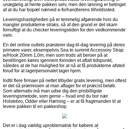
unægtelig at hente pakken selv, men den løsning er betinget
af at du har bopæl nærved e-forhandlerens tilholdssted.
Leveringshastigheden på er temmelig afgørende hvis du
mangler produkterne straks, så af den grund er det skam
fornuftigt at du checker leveringstiden for den vedkommende
vare.
En del online outlets præsterer dag-til-dag levering på deres
primære varer, eksempelvis Sea to summit Accessory Strap
w/Hook 20mm 1,0m, men som trods alt beroer på at
bestillingen køres igennem forinden et aftalt tidspunkt,
således at de har mulighed for at nå at få produkterne afsted
forud for at lagerpersonalet tager hjem.
Indtil flere firmaer på nettet tilbyder gratis levering, men oftest
er det så præmissen at man aftager for et præcist beløb.
Som alternativ må man udse dig den prisbilligste
leveringsmetode, som gerne – hvad end du bor nær
Holstebro, Odder eller Hørning – er at få fragtmanden til at
levere pakken til en pakkeshop.
Det er i dag vældig uproblematisk for købere at