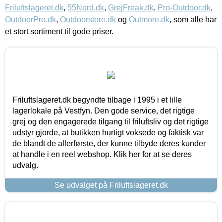
Friluftslageret.dk
,
55Nord.dk
,
GrejFreak.dk
,
Pro-Outdoor.dk
,
OutdoorPro.dk
,
Outdoorstore.dk
og
Outmore.dk
, som alle har
et stort sortiment til gode priser.
Friluftslageret.dk begyndte tilbage i 1995 i et lille
lagerlokale på Vestfyn. Den gode service, det rigtige
grej og den engagerede tilgang til friluftsliv og det rigtige
udstyr gjorde, at butikken hurtigt voksede og faktisk var
de blandt de allerførste, der kunne tilbyde deres kunder
at handle i en reel webshop. Klik her for at se deres
udvalg.
Se udvalget på Friluftslageret.dk