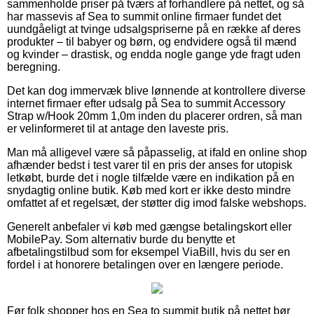
sammenholde priser på tværs af forhandlere på nettet, og så
har massevis af Sea to summit online firmaer fundet det
uundgåeligt at tvinge udsalgspriserne på en række af deres
produkter – til babyer og børn, og endvidere også til mænd
og kvinder – drastisk, og endda nogle gange yde fragt uden
beregning.
Det kan dog immervæk blive lønnende at kontrollere diverse
internet firmaer efter udsalg på Sea to summit Accessory
Strap w/Hook 20mm 1,0m inden du placerer ordren, så man
er velinformeret til at antage den laveste pris.
Man må alligevel være så påpasselig, at ifald en online shop
afhænder bedst i test varer til en pris der anses for utopisk
letkøbt, burde det i nogle tilfælde være en indikation på en
snydagtig online butik. Køb med kort er ikke desto mindre
omfattet af et regelsæt, der støtter dig imod falske webshops.
Generelt anbefaler vi køb med gængse betalingskort eller
MobilePay. Som alternativ burde du benytte et
afbetalingstilbud som for eksempel ViaBill, hvis du ser en
fordel i at honorere betalingen over en længere periode.
Før folk shopper hos en Sea to summit butik på nettet bør