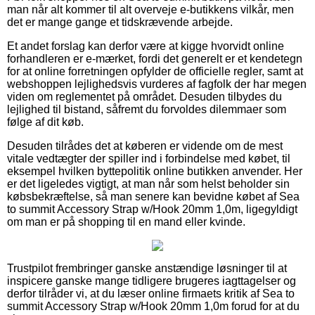
man når alt kommer til alt overveje e-butikkens vilkår, men
det er mange gange et tidskrævende arbejde.
Et andet forslag kan derfor være at kigge hvorvidt online
forhandleren er e-mærket, fordi det generelt er et kendetegn
for at online forretningen opfylder de officielle regler, samt at
webshoppen lejlighedsvis vurderes af fagfolk der har megen
viden om reglementet på området. Desuden tilbydes du
lejlighed til bistand, såfremt du forvoldes dilemmaer som
følge af dit køb.
Desuden tilrådes det at køberen er vidende om de mest
vitale vedtægter der spiller ind i forbindelse med købet, til
eksempel hvilken byttepolitik online butikken anvender. Her
er det ligeledes vigtigt, at man når som helst beholder sin
købsbekræftelse, så man senere kan bevidne købet af Sea
to summit Accessory Strap w/Hook 20mm 1,0m, ligegyldigt
om man er på shopping til en mand eller kvinde.
Trustpilot frembringer ganske anstændige løsninger til at
inspicere ganske mange tidligere brugeres iagttagelser og
derfor tilråder vi, at du læser online firmaets kritik af Sea to
summit Accessory Strap w/Hook 20mm 1,0m forud for at du