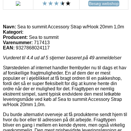
Besøg webshop
Navn:
Sea to summit Accessory Strap w/Hook 20mm 1,0m
Kategori:
Producent:
Sea to summit
Varenummer:
717413
EAN:
9327868024117
Vurderet til
4.4
ud af 5 stjerner baseret på
49
anmeldelser
Størstedelen af internet handler frembyder nu til dags et hav
af forskellige fragtmuligheder. En af dem der er mest
populær er i øjeblikket at få bragt ordren til en pakkeshop,
fordi det så er super fleksibelt for dig at kunne hente din
ordre når der er mulighed for det. Fragttypen er nemlig
ekstremt simpel, samt typisk endvidere den mest letkøbte
leveringsmåde ved køb af Sea to summit Accessory Strap
w/Hook 20mm 1,0m.
Du burde alternativt overveje at få produkterne sendt hjem til
hvor du bor eller til adressen på dit arbejde. Fragttypen
bliver en gang i mellem en kende dyrere, men også virkelig
overkommelig. Den mest prisbevidste leveringsløsning er