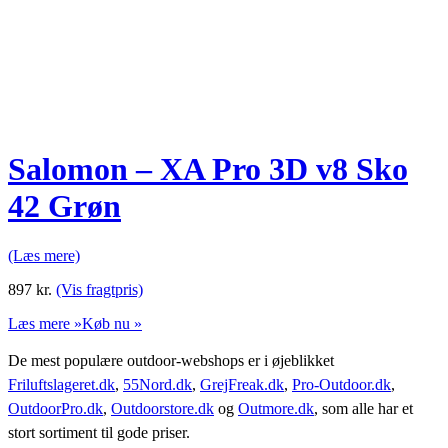
Salomon – XA Pro 3D v8 Sko
42 Grøn
(Læs mere)
897
kr.
(Vis fragtpris)
Læs mere »
Køb nu »
De mest populære outdoor-webshops er i øjeblikket
Friluftslageret.dk
,
55Nord.dk
,
GrejFreak.dk
,
Pro-Outdoor.dk
,
OutdoorPro.dk
,
Outdoorstore.dk
og
Outmore.dk
, som alle har et
stort sortiment til gode priser.