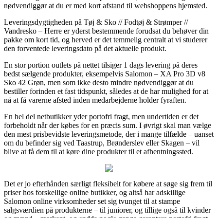
nødvendiggør at du er med kort afstand til webshoppens hjemsted.
Leveringsdygtigheden på Tøj & Sko // Fodtøj & Strømper //
Vandresko – Herre er yderst bestemmende forudsat du behøver din
pakke om kort tid, og herved er det temmelig centralt at vi studerer
den forventede leveringsdato på det aktuelle produkt.
En stor portion outlets på nettet tilsiger 1 dags levering på deres
bedst sælgende produkter, eksempelvis Salomon – XA Pro 3D v8
Sko 42 Grøn, men som ikke desto mindre nødvendiggør at du
bestiller forinden et fast tidspunkt, således at de har mulighed for at
nå at få varerne afsted inden medarbejderne holder fyraften.
En hel del netbutikker yder portofri fragt, men undertiden er det
forbeholdt når der købes for en præcis sum. I øvrigt skal man vælge
den mest prisbevidste leveringsmetode, der i mange tilfælde – uanset
om du befinder sig ved Taastrup, Brønderslev eller Skagen – vil
blive at få dem til at køre dine produkter til et afhentningssted.
Det er jo efterhånden særligt fleksibelt for købere at søge sig frem til
priser hos forskellige online butikker, og altså har adskillige
Salomon online virksomheder set sig tvunget til at stampe
salgsværdien på produkterne – til juniorer, og tillige også til kvinder