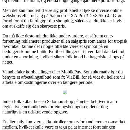
og mænd – markant, og endda nogle gange garantere portofri fragt.
Men det kan imidlertid vise sig profitabelt at tjekke diverse online
webshops efter udsalg på Salomon – XA Pro 3D v8 Sko 42 Grøn
forud for at du færdiggør din shopping, således at du ikke er i tvivl
om at skaffe sig den skarpeste pris.
Du må ikke desto mindre ikke undervurdere, at såfremt en e-
forretning reklamerer produkter til en salgspris som anses for utopisk
favorabel, kunne det i nogle tilfælde være et symbol på en
bedragerisk online butik. Kortbestillinger er i hvert fald dækket ind
under en anordning, hvilket sikrer folk imod bedrageriske shops på
nettet.
Vi anbefaler kortbetalinger eller MobilePay. Som alternativ bør du
benytte et afbetalingstilbud som fx ViaBill, for så vidt du hellere vil
afbetale omkostningerne over en længere periode.
Inden folk køber hos en Salomon shop på nettet behøver man i
reglen tyde netbutikkens forretningsbetingelser, det er dog
naturligvis en tidskrævende opgave.
Et alternativ kan være at kontrollere om e-forhandleren er e-mærket
medlem, hvilket skulle være et tegn på at internet forretningen