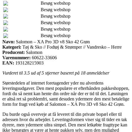
Besøg webshop
Besøg webshop
Besøg webshop
Besøg webshop
Besøg webshop
Besøg webshop
Navn:
Salomon – XA Pro 3D v8 Sko 42 Grøn
Kategori:
Tøj & Sko // Fodtøj & Strømper // Vandresko – Herre
Producent:
Salomon
Varenummer:
60622-33606
EAN:
193128215903
Vurderet til
3.5
ud af 5 stjerner baseret på
18
anmeldelser
Størstedelen af internet foretagender yder nu alverdens
leveringsudgaver. Den mest populære er efterhånden pakkeshoppen,
fordi du så nemt kan hente din ordre når der er tid til det. Løsningen
er altså ret så problemfri, samt desuden ydermere den mest betalelige
form for fragt ved køb af Salomon – XA Pro 3D v8 Sko 42 Grøn.
Du burde også overveje at få leveret til din private bopæl eller til
adressen hvor du arbejder. Leveringsformen viser sig til tider en tak
dyrere, men ydermere ultra simpel. Den mest letkøbte fragttype kan
ikke benægtes at være at hente pakken selv, men den mulighed