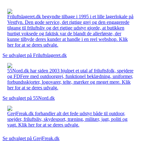
Friluftslageret.dk begyndte tilbage i 1995 i et lille lagerlokale på
Vestfyn. Den gode service, det rigtige grej og den engagerede
tilgang til friluftsliv og det rigtige udstyr gjorde, at butikken
hurtigt voksede og faktisk var de blandt de allerførste, der
kunne tilbyde deres kunder at handle i en reel webshop. Klik
her for at se deres udvalg.
Se udvalget på Friluftslageret.dk
55Nord.dk har siden 2003 hjulpet et utal af friluftsfolk, spejdere
og FDFere med outdoorgrej, funktionel beklædning, uniformer,
forbundsskjorter, logovarer, telte, mærker og meget mere. Klik
her for at se deres udvalg.
Se udvalget på 55Nord.dk
GrejFreak.dk forhandler alt det fede udstyr både til outdoor,
spejder, friluftsliv, skydesport, træning, militær, jagt, politi og
vagt. Klik her for at se deres udvalg.
Se udvalget på GrejFreak.dk