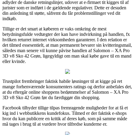
adlyder de danske retningslinjer, udover at e-firmaet tit kigges til af
jurister som er indført i de gældende regulativer. Dette er desuden
din anledning til støtte, såfremt du får problemstillinger ved dit
indkøb.
Tillige er det smart at køberen er vaks omkring de mest
betydningsfulde vedtægter der kan have indvirkning på handlen, fx
hvilken returret internet virksomheden garanterer. I den relation er
det tilmed essesentielt, at man permanent bevarer sin kvitteringsmail,
således man senere vil kunne påvise handlen af Salomon – XA Pro
3D v8 Sko 42 Grøn, ligegyldigt om man skal købe gave til en mand
eller kvinde.
Trustpilot frembringer faktisk habile løsninger til at kigge på ret
mange forhenværende konsumenters ratings og derfor anbefales det,
at du eftergår online shoppens bedømmelser af Salomon – XA Pro
3D v8 Sko 42 Grøn før du færdiggør din shopping.
Facebook tilbyder tillige tilpas fremragende muligheder for at få et
kig ind i webbutikkens kundefokus. Tilmed er der faktisk e-shops
hvor du kan publicere en kritik af deres køb, som på samme måde
må tages i brug til at vurdere hvor tilfredse kunderne er.