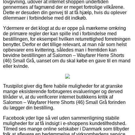
lovgivning, udover at internet shoppen undertiden
gennemses af fagmænd der er meget fortrolige vilkårene.
Dette er desuden din genvej til at få hjælp, hvis du oplever
dilemmaer i forbindelse med dit indkøb.
Ydermere er det klogt at du er oppe på mærkerne omkring
de primære regler der kan spille ind i forbindelse med
bestillingen, for eksempel hvilken returrettighed forretningen
benytter. Derfor er det tillige relevant, at man når som helst
opbevarer ens kvittering, således man i fremtiden kan
bevidne bestillingen af Salomon – Wayfarer Herre Shorts
(46) Small Grå, uanset om du skal købe en gave til en mand
eller kvinde.
Trustpilot giver dig flere habile muligheder for at granske
mange eksisterende forbrugeres evalueringer og derved
tilråder vi, at du verificerer internet butikkens kritik af
Salomon – Wayfarer Herre Shorts (46) Small Grå forinden
du lægger din bestilling.
Facebook yder lige så vel uden sammenligning stabile
muligheder for at få indsigt i e-shoppens kundetilfredshed.
Tilmed ses mange online selskaber i Danmark som tilbyder
folk at aflevere en bedømmelse af virksomhedens service,