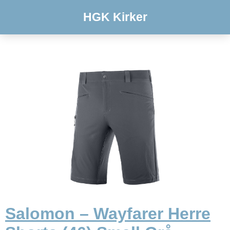
HGK Kirker
Salomon – Wayfarer Herre