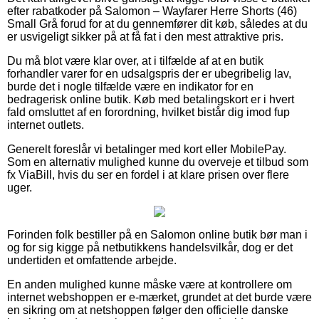
efter rabatkoder på Salomon – Wayfarer Herre Shorts (46)
Small Grå forud for at du gennemfører dit køb, således at du
er usvigeligt sikker på at få fat i den mest attraktive pris.
Du må blot være klar over, at i tilfælde af at en butik
forhandler varer for en udsalgspris der er ubegribelig lav,
burde det i nogle tilfælde være en indikator for en
bedragerisk online butik. Køb med betalingskort er i hvert
fald omsluttet af en forordning, hvilket bistår dig imod fup
internet outlets.
Generelt foreslår vi betalinger med kort eller MobilePay.
Som en alternativ mulighed kunne du overveje et tilbud som
fx ViaBill, hvis du ser en fordel i at klare prisen over flere
uger.
Forinden folk bestiller på en Salomon online butik bør man i
og for sig kigge på netbutikkens handelsvilkår, dog er det
undertiden et omfattende arbejde.
En anden mulighed kunne måske være at kontrollere om
internet webshoppen er e-mærket, grundet at det burde være
en sikring om at netshoppen følger den officielle danske