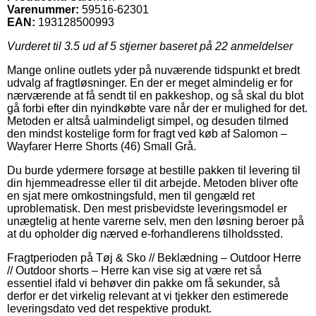
Varenummer:
59516-62301
EAN:
193128500993
Vurderet til
3.5
ud af 5 stjerner baseret på
22
anmeldelser
Mange online outlets yder på nuværende tidspunkt et bredt
udvalg af fragtløsninger. En der er meget almindelig er for
nærværende at få sendt til en pakkeshop, og så skal du blot
gå forbi efter din nyindkøbte vare når der er mulighed for det.
Metoden er altså ualmindeligt simpel, og desuden tilmed
den mindst kostelige form for fragt ved køb af Salomon –
Wayfarer Herre Shorts (46) Small Grå.
Du burde ydermere forsøge at bestille pakken til levering til
din hjemmeadresse eller til dit arbejde. Metoden bliver ofte
en sjat mere omkostningsfuld, men til gengæld ret
uproblematisk. Den mest prisbevidste leveringsmodel er
unægtelig at hente varerne selv, men den løsning beroer på
at du opholder dig nærved e-forhandlerens tilholdssted.
Fragtperioden på Tøj & Sko // Beklædning – Outdoor Herre
// Outdoor shorts – Herre kan vise sig at være ret så
essentiel ifald vi behøver din pakke om få sekunder, så
derfor er det virkelig relevant at vi tjekker den estimerede
leveringsdato ved det respektive produkt.