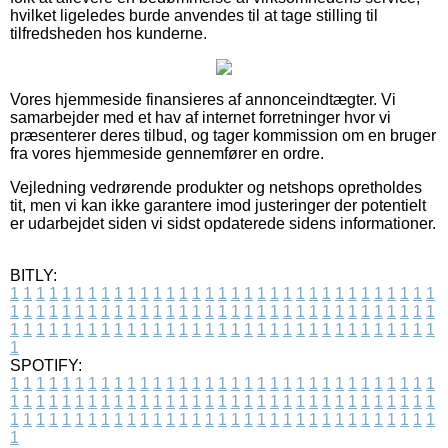
hvilket ligeledes burde anvendes til at tage stilling til
tilfredsheden hos kunderne.
Vores hjemmeside finansieres af annonceindtægter. Vi
samarbejder med et hav af internet forretninger hvor vi
præsenterer deres tilbud, og tager kommission om en bruger
fra vores hjemmeside gennemfører en ordre.
Vejledning vedrørende produkter og netshops opretholdes
tit, men vi kan ikke garantere imod justeringer der potentielt
er udarbejdet siden vi sidst opdaterede sidens informationer.
BITLY:
1
1
1
1
1
1
1
1
1
1
1
1
1
1
1
1
1
1
1
1
1
1
1
1
1
1
1
1
1
1
1
1
1
1
1
1
1
1
1
1
1
1
1
1
1
1
1
1
1
1
1
1
1
1
1
1
1
1
1
1
1
1
1
1
1
1
1
1
1
1
1
1
1
1
1
1
1
1
1
1
1
1
1
1
1
1
1
1
1
1
1
1
1
1
1
1
1
1
1
1
SPOTIFY:
1
1
1
1
1
1
1
1
1
1
1
1
1
1
1
1
1
1
1
1
1
1
1
1
1
1
1
1
1
1
1
1
1
1
1
1
1
1
1
1
1
1
1
1
1
1
1
1
1
1
1
1
1
1
1
1
1
1
1
1
1
1
1
1
1
1
1
1
1
1
1
1
1
1
1
1
1
1
1
1
1
1
1
1
1
1
1
1
1
1
1
1
1
1
1
1
1
1
1
1