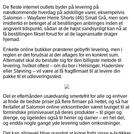
De fleste internet outlets byder på levering på
næstkommende hverdag på adskillige varer, eksempelvis
Salomon – Wayfarer Herre Shorts (46) Small Grå, men som
imidlertid er betinget af at bestillingen anbringes inden et
angivent tidspunkt, sådan at de højst sandsynligt kan nå at
få bestillingen fikset forud for at de lageransatte drager
hjemad.
Enkelte online butikker præsterer gebyrfri levering, men i
reglen er det forudsat at der aftages for en konkret sum.
Alternativt skal du beslutte sig for den billigste metode til
levering, hvilket oftest – om du bor i Helsingør, Haderslev
eller Støvring – vil være at få fragtfirmaet til at levere din
pakke til et udleveringssted.
Det er efterhånden usædvanlig smertefrit for alle og enhver
at finde de bedste priser på flere firmaer på nettet, og så har
flertallet af Salomon online virksomheder været tvunget til at
formindske prisniveauet på deres produkter – til piger og
drenge, og ligeledes også til herrer og damer – en hel del,
og endda nogle gange yde levering uden omkostninger.
Det kan alligevel blive gunstigt at kigge forbi visse e-butikker