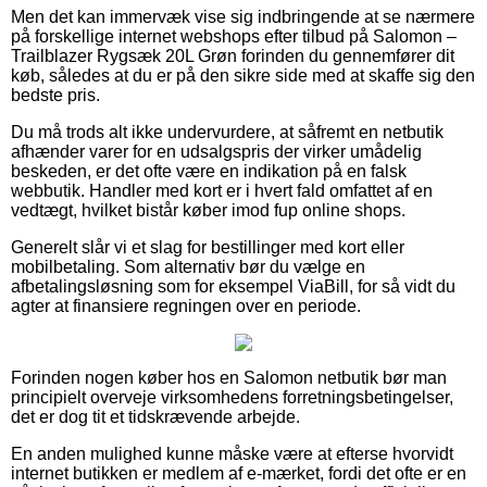
Men det kan immervæk vise sig indbringende at se nærmere
på forskellige internet webshops efter tilbud på Salomon –
Trailblazer Rygsæk 20L Grøn forinden du gennemfører dit
køb, således at du er på den sikre side med at skaffe sig den
bedste pris.
Du må trods alt ikke undervurdere, at såfremt en netbutik
afhænder varer for en udsalgspris der virker umådelig
beskeden, er det ofte være en indikation på en falsk
webbutik. Handler med kort er i hvert fald omfattet af en
vedtægt, hvilket bistår køber imod fup online shops.
Generelt slår vi et slag for bestillinger med kort eller
mobilbetaling. Som alternativ bør du vælge en
afbetalingsløsning som for eksempel ViaBill, for så vidt du
agter at finansiere regningen over en periode.
Forinden nogen køber hos en Salomon netbutik bør man
principielt overveje virksomhedens forretningsbetingelser,
det er dog tit et tidskrævende arbejde.
En anden mulighed kunne måske være at efterse hvorvidt
internet butikken er medlem af e-mærket, fordi det ofte er en