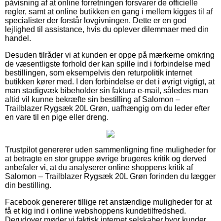
påvisning af at online forretningen forsvarer de officielle
regler, samt at online butikken en gang i mellem kigges til af
specialister der forstår lovgivningen. Dette er en god
lejlighed til assistance, hvis du oplever dilemmaer med din
handel.
Desuden tilråder vi at kunden er oppe på mærkerne omkring
de væsentligste forhold der kan spille ind i forbindelse med
bestillingen, som eksempelvis den returpolitik internet
butikken kører med. I den forbindelse er det i øvrigt vigtigt, at
man stadigvæk bibeholder sin faktura e-mail, således man
altid vil kunne bekræfte sin bestilling af Salomon –
Trailblazer Rygsæk 20L Grøn, uafhængig om du leder efter
en vare til en pige eller dreng.
Trustpilot genererer uden sammenligning fine muligheder for
at betragte en stor gruppe øvrige brugeres kritik og derved
anbefaler vi, at du analyserer online shoppens kritik af
Salomon – Trailblazer Rygsæk 20L Grøn forinden du lægger
din bestilling.
Facebook genererer tillige ret anstændige muligheder for at
få et kig ind i online webshoppens kundetilfredshed.
Derudover møder vi faktisk internet selskaber hvor kunder