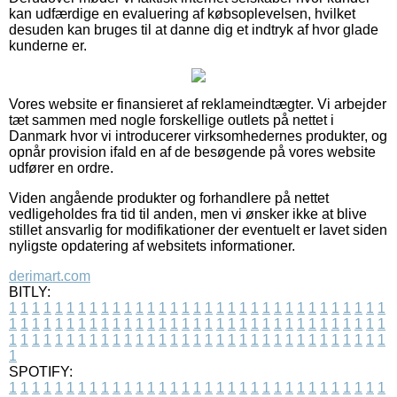
kan udfærdige en evaluering af købsoplevelsen, hvilket
desuden kan bruges til at danne dig et indtryk af hvor glade
kunderne er.
Vores website er finansieret af reklameindtægter. Vi arbejder
tæt sammen med nogle forskellige outlets på nettet i
Danmark hvor vi introducerer virksomhedernes produkter, og
opnår provision ifald en af de besøgende på vores website
udfører en ordre.
Viden angående produkter og forhandlere på nettet
vedligeholdes fra tid til anden, men vi ønsker ikke at blive
stillet ansvarlig for modifikationer der eventuelt er lavet siden
nyligste opdatering af websitets informationer.
derimart.com
BITLY:
1
1
1
1
1
1
1
1
1
1
1
1
1
1
1
1
1
1
1
1
1
1
1
1
1
1
1
1
1
1
1
1
1
1
1
1
1
1
1
1
1
1
1
1
1
1
1
1
1
1
1
1
1
1
1
1
1
1
1
1
1
1
1
1
1
1
1
1
1
1
1
1
1
1
1
1
1
1
1
1
1
1
1
1
1
1
1
1
1
1
1
1
1
1
1
1
1
1
1
1
SPOTIFY:
1
1
1
1
1
1
1
1
1
1
1
1
1
1
1
1
1
1
1
1
1
1
1
1
1
1
1
1
1
1
1
1
1