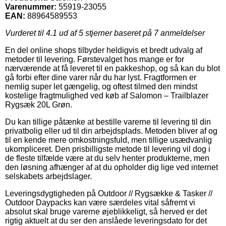
Varenummer:
55919-23055
EAN:
88964589553
Vurderet til
4.1
ud af 5 stjerner baseret på
7
anmeldelser
En del online shops tilbyder heldigvis et bredt udvalg af
metoder til levering. Førstevalget hos mange er for
nærværende at få leveret til en pakkeshop, og så kan du blot
gå forbi efter dine varer når du har lyst. Fragtformen er
nemlig super let gængelig, og oftest tilmed den mindst
kostelige fragtmulighed ved køb af Salomon – Trailblazer
Rygsæk 20L Grøn.
Du kan tillige påtænke at bestille varerne til levering til din
privatbolig eller ud til din arbejdsplads. Metoden bliver af og
til en kende mere omkostningsfuld, men tillige usædvanlig
ukompliceret. Den prisbilligste metode til levering vil dog i
de fleste tilfælde være at du selv henter produkterne, men
den løsning afhænger af at du opholder dig lige ved internet
selskabets arbejdslager.
Leveringsdygtigheden på Outdoor // Rygsække & Tasker //
Outdoor Daypacks kan være særdeles vital såfremt vi
absolut skal bruge varerne øjeblikkeligt, så herved er det
rigtig aktuelt at du ser den anslåede leveringsdato for det