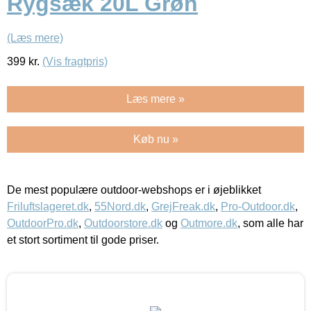
Rygsæk 20L Grøn
(Læs mere)
399
kr.
(Vis fragtpris)
Læs mere »
Køb nu »
De mest populære outdoor-webshops er i øjeblikket
Friluftslageret.dk
,
55Nord.dk
,
GrejFreak.dk
,
Pro-Outdoor.dk
,
OutdoorPro.dk
,
Outdoorstore.dk
og
Outmore.dk
, som alle har
et stort sortiment til gode priser.