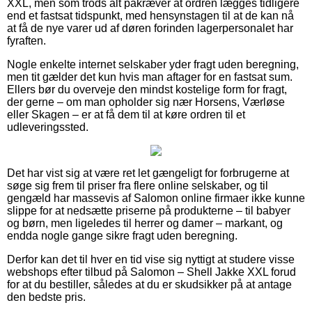
XXL, men som trods alt påkræver at ordren lægges tidligere
end et fastsat tidspunkt, med hensynstagen til at de kan nå
at få de nye varer ud af døren forinden lagerpersonalet har
fyraften.
Nogle enkelte internet selskaber yder fragt uden beregning,
men tit gælder det kun hvis man aftager for en fastsat sum.
Ellers bør du overveje den mindst kostelige form for fragt,
der gerne – om man opholder sig nær Horsens, Værløse
eller Skagen – er at få dem til at køre ordren til et
udleveringssted.
Det har vist sig at være ret let gængeligt for forbrugerne at
søge sig frem til priser fra flere online selskaber, og til
gengæld har massevis af Salomon online firmaer ikke kunne
slippe for at nedsætte priserne på produkterne – til babyer
og børn, men ligeledes til herrer og damer – markant, og
endda nogle gange sikre fragt uden beregning.
Derfor kan det til hver en tid vise sig nyttigt at studere visse
webshops efter tilbud på Salomon – Shell Jakke XXL forud
for at du bestiller, således at du er skudsikker på at antage
den bedste pris.