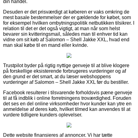
din handel.
Desuden er det prisværdigt at køberen er vaks omkring de
mest basale bestemmelser der er gældende for købet, som
for eksempel hvilken ombytningspolitik netbutikken tilsikrer. I
relation til det er det også vigtigt, at man når som helst
bevarer sin kvitteringsmail, således man til enhver tid kan
vidne om sit køb af Salomon – Shell Jakke XXL, hvad end
man skal købe til en mand eller kvinde.
Trustpilot byder på rigtig nyttige genveje til at blive klogere
på forskellige eksisterende forbrugeres vurderinger og af
den grund er det smart, at du læser webshoppens
vurderinger af Salomon – Shell Jakke XXL før du bestiller.
Facebook resulterer i tilsvarende forholdsvis pæne genveje
til at få indblik i online forretningens troværdighed. Foruden
det ses en del online virksomheder hvor kunder kan ytre en
anmeldelse af deres køb, hvilket tilmed kan anvendes til at
vurdere tidligere kunders oplevelser.
Dette website finansieres af annoncer. Vi har tætte