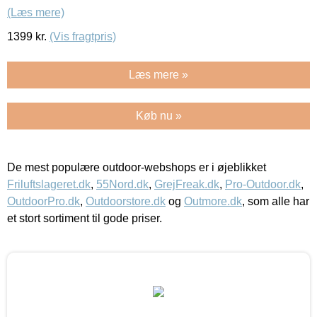
(Læs mere)
1399
kr.
(Vis fragtpris)
Læs mere »
Køb nu »
De mest populære outdoor-webshops er i øjeblikket
Friluftslageret.dk
,
55Nord.dk
,
GrejFreak.dk
,
Pro-Outdoor.dk
,
OutdoorPro.dk
,
Outdoorstore.dk
og
Outmore.dk
, som alle har
et stort sortiment til gode priser.