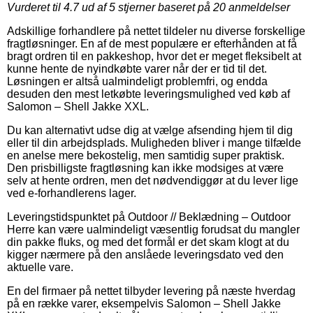
Vurderet til
4.7
ud af 5 stjerner baseret på
20
anmeldelser
Adskillige forhandlere på nettet tildeler nu diverse forskellige
fragtløsninger. En af de mest populære er efterhånden at få
bragt ordren til en pakkeshop, hvor det er meget fleksibelt at
kunne hente de nyindkøbte varer når der er tid til det.
Løsningen er altså ualmindeligt problemfri, og endda
desuden den mest letkøbte leveringsmulighed ved køb af
Salomon – Shell Jakke XXL.
Du kan alternativt udse dig at vælge afsending hjem til dig
eller til din arbejdsplads. Muligheden bliver i mange tilfælde
en anelse mere bekostelig, men samtidig super praktisk.
Den prisbilligste fragtløsning kan ikke modsiges at være
selv at hente ordren, men det nødvendiggør at du lever lige
ved e-forhandlerens lager.
Leveringstidspunktet på Outdoor // Beklædning – Outdoor
Herre kan være ualmindeligt væsentlig forudsat du mangler
din pakke fluks, og med det formål er det skam klogt at du
kigger nærmere på den anslåede leveringsdato ved den
aktuelle vare.
En del firmaer på nettet tilbyder levering på næste hverdag
på en række varer, eksempelvis Salomon – Shell Jakke