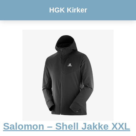
HGK Kirker
Salomon – Shell Jakke XXL