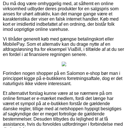
Du må dog være omhyggelig med, at såfremt en online
virksomhed udbyder deres produkter for en salgspris som
anses for uhørt attraktiv, kan det mange gange være et
karakteristika der viser en falsk internet handler. Køb med
kort er imidlertid indbefattet af en ordning, der bistår folk
imod uoprigtige online varehuse.
Vi tilråder generelt køb med gængse betalingskort eller
MobilePay. Som et alternativ kan du drage nytte af en
afdragsløsning fra for eksempel ViaBill, i tilfælde af at du ser
en fordel i at finansiere regningen senere.
Forinden nogen shopper på en Salomon e-shop bør man i
princippet kigge på e-butikkens forretningsaftale, dog er det
naturligvis ikke videre interessant.
Et alternativt forslag kunne være at se nærmere på om
online firmaet er e-mærket medlem, fordi det længe har
været et sympol på at e-butikken forstår de gældende
danske regler, tillige med at netshoppen hyppigt besigtiges
af sagkyndige der er meget fortrolige de gældende
bestemmelser. Desuden tilbydes du lejlighed til at få
assistance, hvis du forvoldes udfordringer i forbindelse med