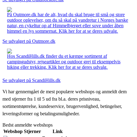
På Outmore.dk har de alt, hvad du skal bruge til små og store
outdoor oplevelser, om du så skal på vandretur i Norges barske
natur, en cykeltur op af Himmelbjerget eller sove under åben
himmel en lys sommernat. Klik her for at se deres udvalg.
Se udvalget på Outmore.dk
Hos ScandiHills.dk finder du et kæmpe sortiment af
campingudstyr, rejseartikler og outdoor grej til eksempelvis
hiking eller trekking. Klik her for at se deres udvalg.
Se udvalget på ScandiHills.dk
Vi har gennemgået de mest populære webshops og anmeldt dem
med stjerner fra 1 til 5 ud fra bl.a. deres prisniveau,
sortimentstørrelse, kundeservice, brugervenlighed, betingelser,
leveringsformer og betalingsmuligheder.
Bedst anmeldte webshops
Webshop
Stjerner
Link