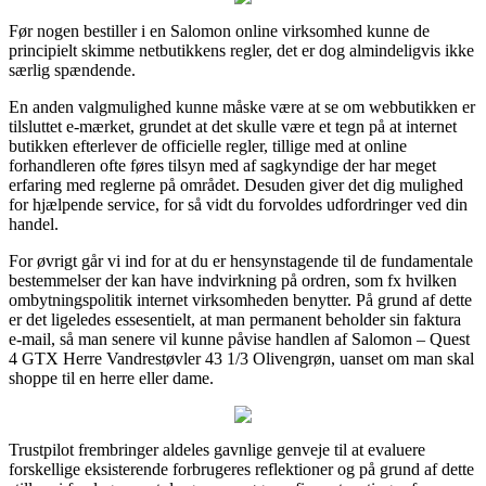
Før nogen bestiller i en Salomon online virksomhed kunne de
principielt skimme netbutikkens regler, det er dog almindeligvis ikke
særlig spændende.
En anden valgmulighed kunne måske være at se om webbutikken er
tilsluttet e-mærket, grundet at det skulle være et tegn på at internet
butikken efterlever de officielle regler, tillige med at online
forhandleren ofte føres tilsyn med af sagkyndige der har meget
erfaring med reglerne på området. Desuden giver det dig mulighed
for hjælpende service, for så vidt du forvoldes udfordringer ved din
handel.
For øvrigt går vi ind for at du er hensynstagende til de fundamentale
bestemmelser der kan have indvirkning på ordren, som fx hvilken
ombytningspolitik internet virksomheden benytter. På grund af dette
er det ligeledes essesentielt, at man permanent beholder sin faktura
e-mail, så man senere vil kunne påvise handlen af Salomon – Quest
4 GTX Herre Vandrestøvler 43 1/3 Olivengrøn, uanset om man skal
shoppe til en herre eller dame.
Trustpilot frembringer aldeles gavnlige genveje til at evaluere
forskellige eksisterende forbrugeres reflektioner og på grund af dette