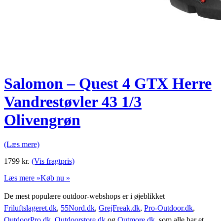
Salomon – Quest 4 GTX Herre
Vandrestøvler 43 1/3
Olivengrøn
(Læs mere)
1799
kr.
(Vis fragtpris)
Læs mere »
Køb nu »
De mest populære outdoor-webshops er i øjeblikket
Friluftslageret.dk
,
55Nord.dk
,
GrejFreak.dk
,
Pro-Outdoor.dk
,
OutdoorPro.dk
,
Outdoorstore.dk
og
Outmore.dk
, som alle har et