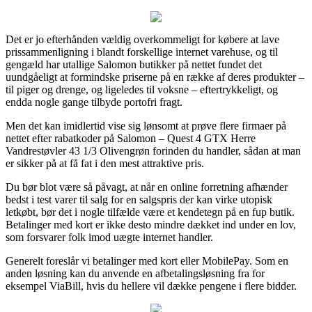
Det er jo efterhånden vældig overkommeligt for købere at lave
prissammenligning i blandt forskellige internet varehuse, og til
gengæld har utallige Salomon butikker på nettet fundet det
uundgåeligt at formindske priserne på en række af deres produkter –
til piger og drenge, og ligeledes til voksne – eftertrykkeligt, og
endda nogle gange tilbyde portofri fragt.
Men det kan imidlertid vise sig lønsomt at prøve flere firmaer på
nettet efter rabatkoder på Salomon – Quest 4 GTX Herre
Vandrestøvler 43 1/3 Olivengrøn forinden du handler, sådan at man
er sikker på at få fat i den mest attraktive pris.
Du bør blot være så påvagt, at når en online forretning afhænder
bedst i test varer til salg for en salgspris der kan virke utopisk
letkøbt, bør det i nogle tilfælde være et kendetegn på en fup butik.
Betalinger med kort er ikke desto mindre dækket ind under en lov,
som forsvarer folk imod uægte internet handler.
Generelt foreslår vi betalinger med kort eller MobilePay. Som en
anden løsning kan du anvende en afbetalingsløsning fra for
eksempel ViaBill, hvis du hellere vil dække pengene i flere bidder.