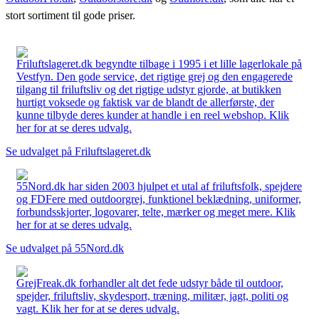
stort sortiment til gode priser.
Friluftslageret.dk begyndte tilbage i 1995 i et lille lagerlokale på
Vestfyn. Den gode service, det rigtige grej og den engagerede
tilgang til friluftsliv og det rigtige udstyr gjorde, at butikken
hurtigt voksede og faktisk var de blandt de allerførste, der
kunne tilbyde deres kunder at handle i en reel webshop. Klik
her for at se deres udvalg.
Se udvalget på Friluftslageret.dk
55Nord.dk har siden 2003 hjulpet et utal af friluftsfolk, spejdere
og FDFere med outdoorgrej, funktionel beklædning, uniformer,
forbundsskjorter, logovarer, telte, mærker og meget mere. Klik
her for at se deres udvalg.
Se udvalget på 55Nord.dk
GrejFreak.dk forhandler alt det fede udstyr både til outdoor,
spejder, friluftsliv, skydesport, træning, militær, jagt, politi og
vagt. Klik her for at se deres udvalg.