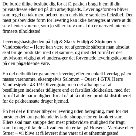
Du burde tillige beslutte dig for at få pakken bragt hjem til din
privatadresse eller ud på din arbejdsplads. Leveringsformen bliver
som regel en tak mere pebret, men endvidere særdeles fleksibel. Den
mest prisbevidste form for levering kan ikke benægtes at være at du
selv henter varerne, som jo stiller krav om at du er nærved internet
firmaets tilholdssted.
Leveringshastigheden på Tøj & Sko // Fodtøj & Strømper //
Vandrestøvler – Herre kan være ret afgørende såfremt man absolut
skal bruge produktet med det samme, og med det formål er det
utvivlsomt vigtigt at vi undersøger det forventede leveringstidspunkt
på den pågældende vare.
En del netbutikker garanterer levering efter en enkelt hverdag på en
masse varenumre, eksempelvis Salomon – Quest 4 GTX Herre
Vandrestøvler 43 1/3 Olivengrøn, men det afhænger af at
bestillingen indsendes tidligere end et fastslået klokkeslæt, med det
formål at de har mulighed for at nå at få dit nye produkt distribueret
før de pakkeansatte drager hjemad.
En hel del e-firmaer tilbyder levering uden beregning, men for det
meste er det kun gældende hvis du shopper for en konkret sum.
Ellers skal man snuppe den mest prisbevidste mulighed for fragt,
som i mange tilfælde – hvad end du er tæt på Horsens, Værløse eller
Struer – vil blive at få leveret dine varer til et afhentningssted.