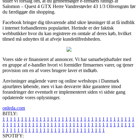
stiller vi forslag om, at du gennemsøger e-firmaets ratings af
Salomon – Quest 4 GTX Herre Vandrestøvler 43 1/3 Olivengrøn før
du færdiggør din shopping.
Facebook bringer dig tilsvarende altid sikre løsninger til at få indblik
i internet forhandlerens popularitet. Herinde er der faktisk
webbutikker hvor du kan registrere en omtale af deres køb, hvilket
tilmed må udnyttes til at afveje kundetilfredsheden.
Vores side er finansieret af annoncer. Vi har samarbejdsaftaler med
en gruppe af e-handler hvori vi formidler firmaernes varer, og tjener
provision om en af vores brugere laver et indkøb.
Anvisninger angående varer og online webshops i Danmark
ajourføres løbende, men vi kan desværre ikke garantere imod
forandringer der eventuelt er implementeret siden vi sidste gang
opdaterede vores oplysninger.
onleda.com
BITLY:
1
1
1
1
1
1
1
1
1
1
1
1
1
1
1
1
1
1
1
1
1
1
1
1
1
1
1
1
1
1
1
1
1
1
1
1
1
1
1
1
1
1
1
1
1
1
1
1
1
1
1
1
1
1
1
1
1
1
1
1
1
1
1
1
1
1
1
1
1
1
1
1
1
1
1
1
1
1
1
1
1
1
1
1
1
1
1
1
1
1
1
1
1
1
1
1
1
1
1
1
SPOTIFY: