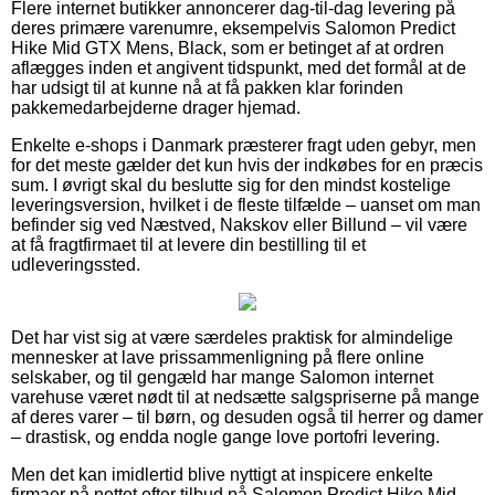
Flere internet butikker annoncerer dag-til-dag levering på
deres primære varenumre, eksempelvis Salomon Predict
Hike Mid GTX Mens, Black, som er betinget af at ordren
aflægges inden et angivent tidspunkt, med det formål at de
har udsigt til at kunne nå at få pakken klar forinden
pakkemedarbejderne drager hjemad.
Enkelte e-shops i Danmark præsterer fragt uden gebyr, men
for det meste gælder det kun hvis der indkøbes for en præcis
sum. I øvrigt skal du beslutte sig for den mindst kostelige
leveringsversion, hvilket i de fleste tilfælde – uanset om man
befinder sig ved Næstved, Nakskov eller Billund – vil være
at få fragtfirmaet til at levere din bestilling til et
udleveringssted.
Det har vist sig at være særdeles praktisk for almindelige
mennesker at lave prissammenligning på flere online
selskaber, og til gengæld har mange Salomon internet
varehuse været nødt til at nedsætte salgspriserne på mange
af deres varer – til børn, og desuden også til herrer og damer
– drastisk, og endda nogle gange love portofri levering.
Men det kan imidlertid blive nyttigt at inspicere enkelte
firmaer på nettet efter tilbud på Salomon Predict Hike Mid