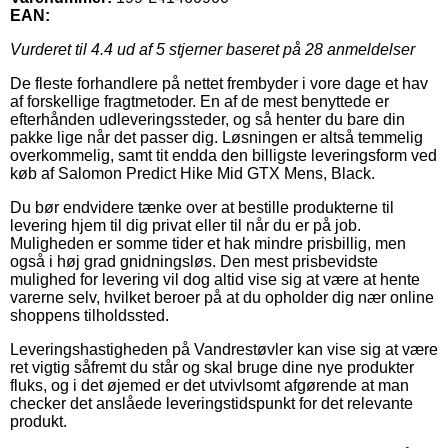
EAN:
Vurderet til
4.4
ud af 5 stjerner baseret på
28
anmeldelser
De fleste forhandlere på nettet frembyder i vore dage et hav
af forskellige fragtmetoder. En af de mest benyttede er
efterhånden udleveringssteder, og så henter du bare din
pakke lige når det passer dig. Løsningen er altså temmelig
overkommelig, samt tit endda den billigste leveringsform ved
køb af Salomon Predict Hike Mid GTX Mens, Black.
Du bør endvidere tænke over at bestille produkterne til
levering hjem til dig privat eller til når du er på job.
Muligheden er somme tider et hak mindre prisbillig, men
også i høj grad gnidningsløs. Den mest prisbevidste
mulighed for levering vil dog altid vise sig at være at hente
varerne selv, hvilket beroer på at du opholder dig nær online
shoppens tilholdssted.
Leveringshastigheden på Vandrestøvler kan vise sig at være
ret vigtig såfremt du står og skal bruge dine nye produkter
fluks, og i det øjemed er det utvivlsomt afgørende at man
checker det anslåede leveringstidspunkt for det relevante
produkt.