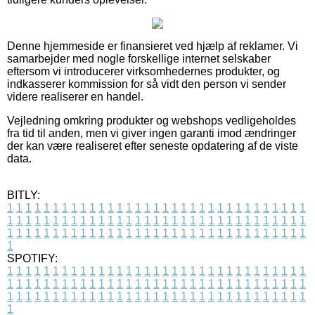
Denne hjemmeside er finansieret ved hjælp af reklamer. Vi
samarbejder med nogle forskellige internet selskaber
eftersom vi introducerer virksomhedernes produkter, og
indkasserer kommission for så vidt den person vi sender
videre realiserer en handel.
Vejledning omkring produkter og webshops vedligeholdes
fra tid til anden, men vi giver ingen garanti imod ændringer
der kan være realiseret efter seneste opdatering af de viste
data.
BITLY:
1
1
1
1
1
1
1
1
1
1
1
1
1
1
1
1
1
1
1
1
1
1
1
1
1
1
1
1
1
1
1
1
1
1
1
1
1
1
1
1
1
1
1
1
1
1
1
1
1
1
1
1
1
1
1
1
1
1
1
1
1
1
1
1
1
1
1
1
1
1
1
1
1
1
1
1
1
1
1
1
1
1
1
1
1
1
1
1
1
1
1
1
1
1
1
1
1
1
1
1
SPOTIFY:
1
1
1
1
1
1
1
1
1
1
1
1
1
1
1
1
1
1
1
1
1
1
1
1
1
1
1
1
1
1
1
1
1
1
1
1
1
1
1
1
1
1
1
1
1
1
1
1
1
1
1
1
1
1
1
1
1
1
1
1
1
1
1
1
1
1
1
1
1
1
1
1
1
1
1
1
1
1
1
1
1
1
1
1
1
1
1
1
1
1
1
1
1
1
1
1
1
1
1
1