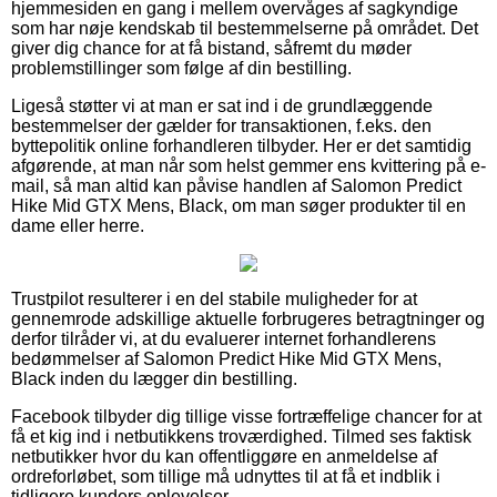
hjemmesiden en gang i mellem overvåges af sagkyndige
som har nøje kendskab til bestemmelserne på området. Det
giver dig chance for at få bistand, såfremt du møder
problemstillinger som følge af din bestilling.
Ligeså støtter vi at man er sat ind i de grundlæggende
bestemmelser der gælder for transaktionen, f.eks. den
byttepolitik online forhandleren tilbyder. Her er det samtidig
afgørende, at man når som helst gemmer ens kvittering på e-
mail, så man altid kan påvise handlen af Salomon Predict
Hike Mid GTX Mens, Black, om man søger produkter til en
dame eller herre.
Trustpilot resulterer i en del stabile muligheder for at
gennemrode adskillige aktuelle forbrugeres betragtninger og
derfor tilråder vi, at du evaluerer internet forhandlerens
bedømmelser af Salomon Predict Hike Mid GTX Mens,
Black inden du lægger din bestilling.
Facebook tilbyder dig tillige visse fortræffelige chancer for at
få et kig ind i netbutikkens troværdighed. Tilmed ses faktisk
netbutikker hvor du kan offentliggøre en anmeldelse af
ordreforløbet, som tillige må udnyttes til at få et indblik i
tidligere kunders oplevelser.