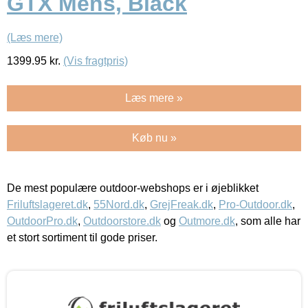
GTX Mens, Black
(Læs mere)
1399.95
kr.
(Vis fragtpris)
Læs mere »
Køb nu »
De mest populære outdoor-webshops er i øjeblikket
Friluftslageret.dk
,
55Nord.dk
,
GrejFreak.dk
,
Pro-Outdoor.dk
,
OutdoorPro.dk
,
Outdoorstore.dk
og
Outmore.dk
, som alle har
et stort sortiment til gode priser.