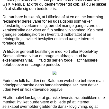
GTX Mens, Black før du gennemfører dit køb, så du er sikker
på at skaffe sig den bedste pris.
Du bør bare huske på, at i tilfælde af at en online forretning
reklamerer deres varer for en udsalgspris som virker
uforståeligt overkommelig, bør det mange gange være et
karakteristika der viser en fup online virksomhed. Køb med
gængse betalingskort er i hvert fald indbefattet af en
retningslinje, hvilket beskytter os imod uægte internet
foretagender.
Vi tilråder generelt bestillinger med kort eller MobilePay.
Som et alternativ bør du bruge et afdragstilbud fra
eksempelvis ViaBill, ifald du ser en fordel i at finansiere
beløbet over en længere periode.
Forinden folk handler i en Salomon webshop behøver man i
princippet granske dens handelsbetingelser, men det er
uden tvivl en tidskrævende opgave.
Et alternativt forslag er at granske hvorvidt webbutikken er e-
mærket, hvilket burde være et billede på at internet
selskabet overholder gældende dansk lovgivning, og at